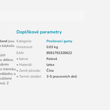
Doplňkové parametry
Band
jsou
Kategorie
:
Posilovací gumy
a kdykoliv.
Hmotnost
:
0.03 kg
,
EAN
:
8591792328622
kých
• barva
:
fialová
ou délkou
uálním
• Materiál
:
latex
o tréninku.
• Země původu
:
Čína
 měkkého a
• Termín dodání
:
3-5 pracovních dnů
ozlišené
avy). Z