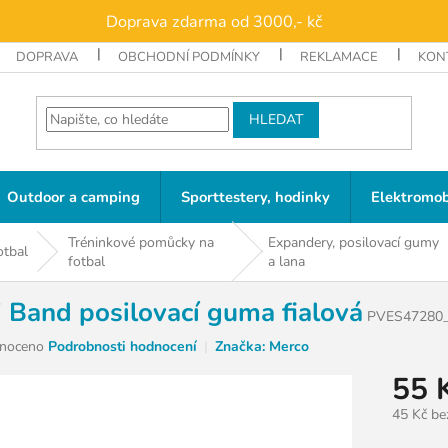
Doprava zdarma od 3000,- kč
DOPRAVA
OBCHODNÍ PODMÍNKY
REKLAMACE
KON
HLEDAT
Outdoor a camping
Sporttestery, hodinky
Elektromob
Tréninkové pomůcky na
Expandery, posilovací gumy
otbal
fotbal
a lana
i Band posilovací guma fialová
PVES47280
né
noceno
Podrobnosti hodnocení
Značka:
Merco
ní
55 
u
45 Kč b
Měrná