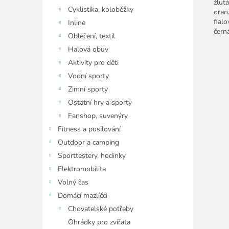
žlut
Cyklistika, koloběžky
oran
fial
Inline
čern
Oblečení, textil
Halová obuv
Aktivity pro děti
Vodní sporty
Zimní sporty
Ostatní hry a sporty
Fanshop, suvenýry
Fitness a posilování
Outdoor a camping
Sporttestery, hodinky
Elektromobilita
Volný čas
Domácí mazlíčci
Chovatelské potřeby
Ohrádky pro zvířata