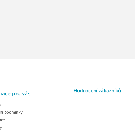
Hodnocení zákazníků
mace pro vás
a
ní podmínky
ace
y