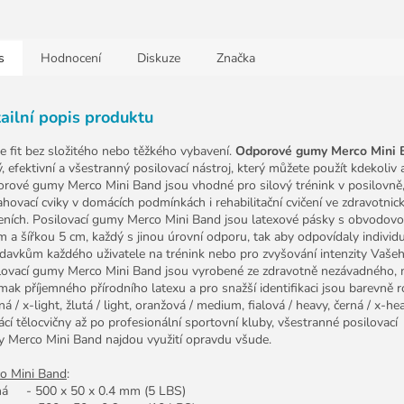
s
Hodnocení
Diskuze
Značka
ailní popis produktu
e fit bez složitého nebo těžkého vybavení.
Odporové gumy Merco Mini
, efektivní a všestranný posilovací nástroj, který můžete použít kdekoliv 
rové gumy Merco Mini Band jsou vhodné pro silový trénink v posilovně
ahovací cviky v domácích podmínkách i rehabilitační cvičení ve zdravotnic
zeních. Posilovací gumy Merco Mini Band jsou latexové pásky s obvodov
m a šířkou 5 cm, každý s jinou úrovní odporu, tak aby odpovídaly individ
davkům každého uživatele na trénink nebo pro zvyšování intenzity Vašeh
lovací gumy Merco Mini Band jsou vyrobené ze zdravotně nezávadného,
mak příjemného přírodního latexu a pro snažší identifikaci jsou barevně r
ná / x-light, žlutá / light, oranžová / medium, fialová / heavy, černá / x-he
cí tělocvičny až po profesionální sportovní kluby, všestranné posilovací
 Merco Mini Band najdou využití opravdu všude.
o Mini Band
:
ná - 500 x 50 x 0.4 mm (5 LBS)