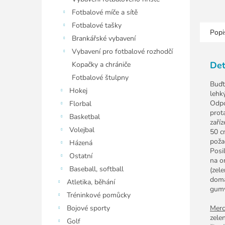
Fotbalové míče a sítě
Fotbalové tašky
Popi
Brankářské vybavení
Vybavení pro fotbalové rozhodčí
Det
Kopačky a chrániče
Fotbalové štulpny
Buďt
Hokej
lehký
Odpo
Florbal
prot
Basketbal
zaří
Volejbal
50 c
poža
Házená
Posi
Ostatní
na o
Baseball, softball
(zele
domá
Atletika, běhání
gumy
Tréninkové pomůcky
Bojové sporty
Merc
zele
Golf