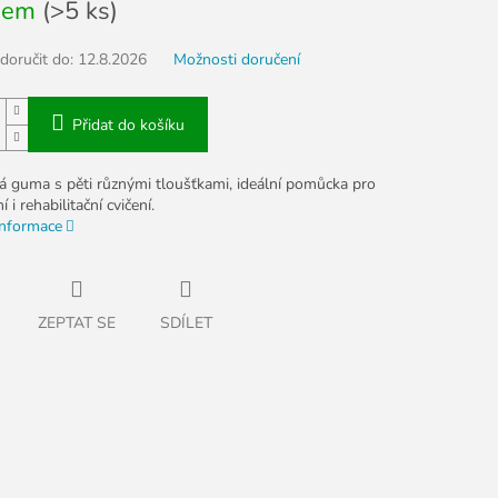
dem
(>5 ks)
oručit do:
12.8.2026
Možnosti doručení
Přidat do košíku
 guma s pěti různými tloušťkami, ideální pomůcka pro
 i rehabilitační cvičení.
informace
ZEPTAT SE
SDÍLET