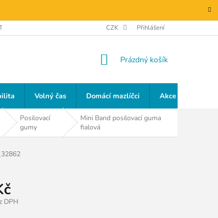
TAKTY
GDPR
CZK
Přihlášení
NÁKUPNÍ
Prázdný košík
KOŠÍK
ilita
Volný čas
Domácí mazlíčci
Akce a slevy
Posilovací
Mini Band posilovací guma
gumy
fialová
_32862
Kč
ez DPH