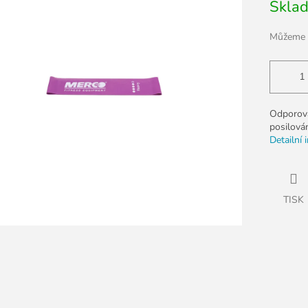
Skla
cena:
k.
Můžeme d
Odporová
posilování
Detailní 
TISK