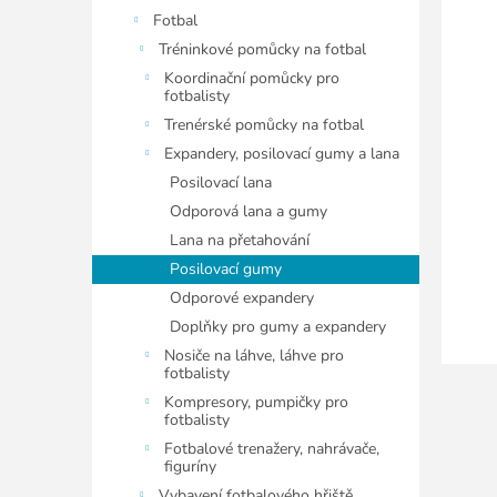
5
í
Fotbal
hvězdiče
p
Tréninkové pomůcky na fotbal
a
Koordinační pomůcky pro
n
fotbalisty
e
Trenérské pomůcky na fotbal
l
Expandery, posilovací gumy a lana
Posilovací lana
Odporová lana a gumy
Lana na přetahování
Posilovací gumy
Odporové expandery
Doplňky pro gumy a expandery
Nosiče na láhve, láhve pro
fotbalisty
Kompresory, pumpičky pro
fotbalisty
Fotbalové trenažery, nahrávače,
figuríny
Vybavení fotbalového hřiště