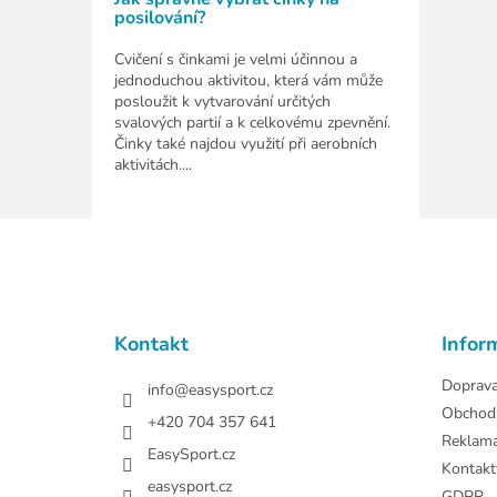
posilování?
Cvičení s činkami je velmi účinnou a
jednoduchou aktivitou, která vám může
posloužit k vytvarování určitých
svalových partií a k celkovému zpevnění.
Činky také najdou využití při aerobních
aktivitách....
Z
á
p
a
t
Kontakt
Infor
í
Doprav
info
@
easysport.cz
Obchod
+420 704 357 641
Reklam
EasySport.cz
Kontakt
easysport.cz
GDPR