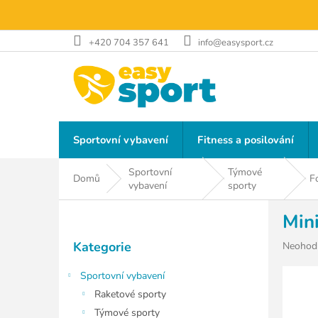
Přejít
na
obsah
+420 704 357 641
info@easysport.cz
Sportovní vybavení
Fitness a posilování
Sportovní
Týmové
Domů
F
vybavení
sporty
P
Min
o
Přeskočit
s
Kategorie
Průměr
Neohod
kategorie
t
hodnoce
r
produkt
Sportovní vybavení
a
je
Raketové sporty
n
0,0
Týmové sporty
z
n