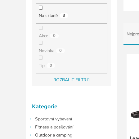
í
p
a
Na skladě
3
n
Ř
e
a
l
Nejpro
Akce
0
z
e
Novinka
0
n
V
í
ý
Tip
0
p
p
r
i
o
ROZBALIT FILTR
s
d
p
u
r
k
o
Přeskočit
Kategorie
kategorie
t
d
ů
u
Sportovní vybavení
k
Fitness a posilování
t
ů
Outdoor a camping
Lea