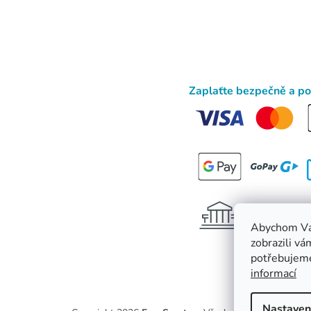
Zaplaťte bezpečně a p
Abychom Vá
zobrazili vá
potřebujeme
informací
Nastaven