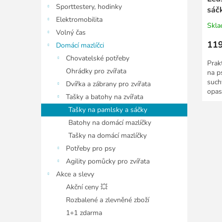
Sporttestery, hodinky
sáčk
Elektromobilita
Skl
Volný čas
119
Domácí mazlíčci
Chovatelské potřeby
Prak
Ohrádky pro zvířata
na p
such
Dvířka a zábrany pro zvířata
opas
Tašky a batohy na zvířata
Tašky na pamlsky a sáčky
Batohy na domácí mazlíčky
Tašky na domácí mazlíčky
Potřeby pro psy
Agility pomůcky pro zvířata
Akce a slevy
Akční ceny 💥
Rozbalené a zlevněné zboží
1+1 zdarma