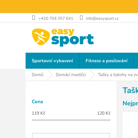
Přejít
na
obsah
+420 704 357 641
info@easysport.cz
Sportovní vybavení
Fitness a posilování
Domů
Domácí mazlíčci
Tašky a batohy na zv
P
Taš
o
s
Cena
Nejp
t
r
119
Kč
120
Kč
a
n
n