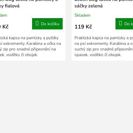
y fialová
sáčky zelená
adem
Skladem
Do košíku
Do k
 Kč
119 Kč
tická kapsa na pamlsky a pytlíky
Praktická kapsa na pamlsky a py
sí exkrementy. Karabina a očka na
na psí exkrementy. Karabina a o
ý zip pro snadné připevnění na
suchý zip pro snadné připevněn
ek, vodítko či obojek.
opasek, vodítko či obojek.
O
v
l
á
d
a
c
í
p
r
v