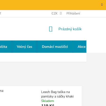
TAKTY
GDPR
CZK
Přihlášení
NÁKUPNÍ
Prázdný košík
KOŠÍK
ilita
Volný čas
Domácí mazlíčci
Akce a slevy
 na
Leash Bag taška na
pamlsky a sáčky khaki
Skladem
119 Kč