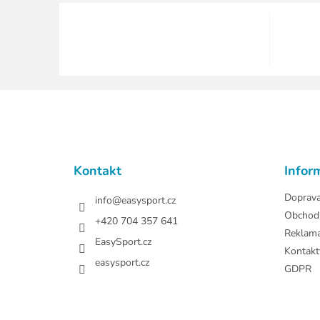
Z
á
p
a
t
Kontakt
Infor
í
Doprav
info
@
easysport.cz
Obchod
+420 704 357 641
Reklam
EasySport.cz
Kontakt
easysport.cz
GDPR