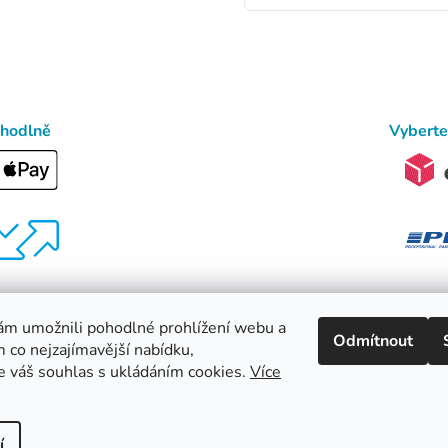
ohodlně
Vyberte
m umožnili pohodlné prohlížení webu a
Odmítnout
m co nejzajímavější nabídku,
 váš souhlas s ukládáním cookies.
Více
í