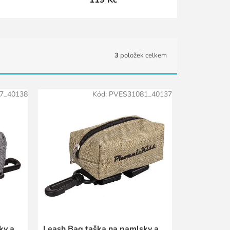
3
položek celkem
7_40138
Kód:
PVES31081_40137
ky a
Leash Bag taška na pamlsky a