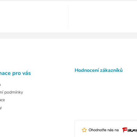
Hodnocení zákazníků
mace pro vás
a
ní podmínky
ace
y