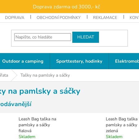
Doprava zdarma od 3000,- kč
DOPRAVA
OBCHODNÍ PODMÍNKY
REKLAMACE
KON
HLEDAT
Outdoor a camping
Sporttestery, hodinky
Elektromob
ířata
Tašky na pamlsky a sáčky
ky na pamlsky a sáčky
rodávanější
Leash Bag taška na
Leash Bag taška
pamlsky a sáčky
pamlsky a sáčky
fialová
zelená
Skladem
Skladem