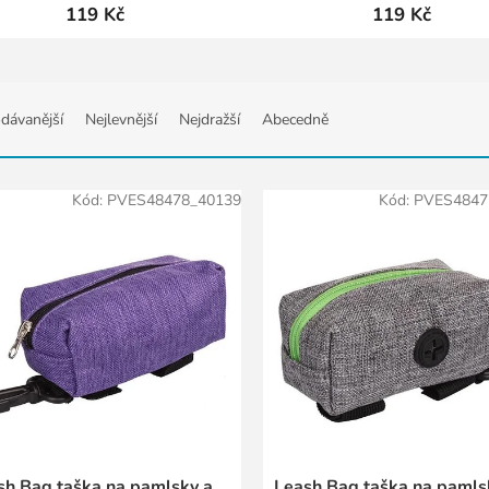
119 Kč
119 Kč
dávanější
Nejlevnější
Nejdražší
Abecedně
Kód:
PVES48478_40139
Kód:
PVES4847
sh Bag taška na pamlsky a
Leash Bag taška na pamls