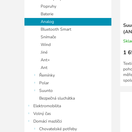
Popruhy
Baterie
Analog
Suu
Bluetooth Smart
(AN
Snímače
Skl
Wind
1 6
Jiné
Ant+
Texti
Ant
poho
měře
Řemínky
spol
Polar
techn
Suunto
Bezpečná sluchátka
Elektromobilita
Volný čas
Domácí mazlíčci
Chovatelské potřeby