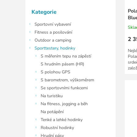
t
Přeskočit
ů
Pol
Kategorie
kategorie
Blu
pop
Sportovní vybavení
Skl
Fitness a posilování
2 3
Outdoor a camping
Sporttestery, hodinky
Nejl
S měřením tepu na zápěstí
Pola
srde
S hrudním pásem (HR)
zalo
S polohou GPS
pás 
S barometrem, výškoměrem
Se sportovními funkcemi
Na turistiku
Na fitness, jogging a běh
Na potápění
Tenké a lehké hodinky
Robustní hodinky
Hrudní pásy