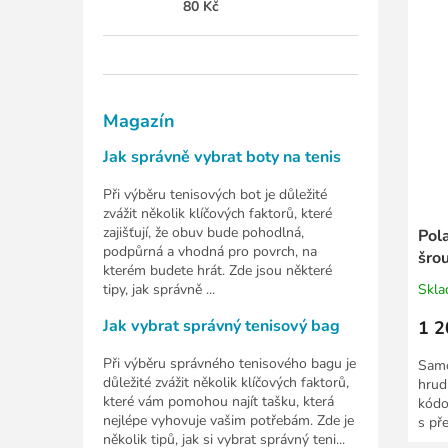
80 Kč
Magazín
Jak správně vybrat boty na tenis
Při výběru tenisových bot je důležité
zvážit několik klíčových faktorů, které
zajišťují, že obuv bude pohodlná,
Pol
podpůrná a vhodná pro povrch, na
šro
kterém budete hrát. Zde jsou některé
vys
tipy, jak správně ...
Skl
Jak vybrat správný tenisový bag
1 2
Při výběru správného tenisového bagu je
Samo
důležité zvážit několik klíčových faktorů,
hrud
které vám pomohou najít tašku, která
kódo
nejlépe vyhovuje vašim potřebám. Zde je
s př
několik tipů, jak si vybrat správný teni...
Použ