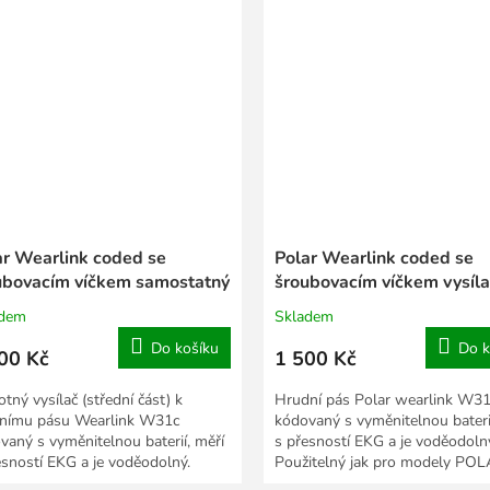
ar Wearlink coded se
Polar Wearlink coded se
ubovacím víčkem samostatný
šroubovacím víčkem vysíl
ílač bez popruhu
včetně popruhu
adem
Skladem
Do košíku
Do k
00 Kč
1 500 Kč
tný vysílač (střední část) k
Hrudní pás Polar wearlink W3
nímu pásu Wearlink W31c
kódovaný s vyměnitelnou baterií
vaný s vyměnitelnou baterií, měří
s přesností EKG a je voděodoln
esností EKG a je voděodolný.
Použitelný jak pro modely PO
itelný jak pro modely...
spolupracující s...