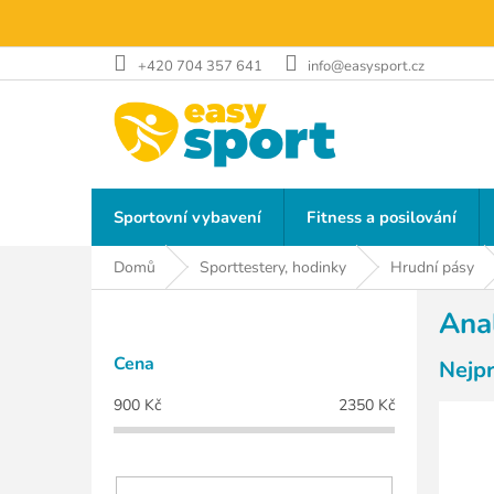
Přejít
na
obsah
+420 704 357 641
info@easysport.cz
Sportovní vybavení
Fitness a posilování
Domů
Sporttestery, hodinky
Hrudní pásy
P
Ana
o
s
Cena
Nejp
t
r
900
Kč
2350
Kč
a
n
n