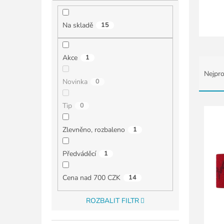
í
p
a
Na skladě
15
n
e
l
Akce
1
Ř
a
Nejpro
z
Novinka
0
e
n
V
Tip
0
í
ý
p
p
Zlevněno, rozbaleno
1
r
i
o
s
Předváděcí
1
d
p
u
r
Cena nad 700 CZK
14
k
o
t
d
ROZBALIT FILTR
ů
u
k