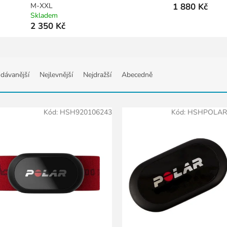
M-XXL
1 880 Kč
Skladem
2 350 Kč
dávanější
Nejlevnější
Nejdražší
Abecedně
Kód:
HSH920106243
Kód:
HSHPOLAR