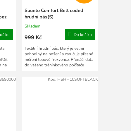
Suunto Comfort Belt coded
bez
hrudní pás(S)
Skladem
ošíku
Do košíku
999 Kč
olar
Textilní hrudní pás, který je velmi
m
pohodlný na nošení a zaručuje přesné
EKG.
měření tepové frekvence. Přenáší data
n na
do vašeho tréninkového počítače
Suunto bez...
3590000
Kód:
HSHH10SOFTBLACK