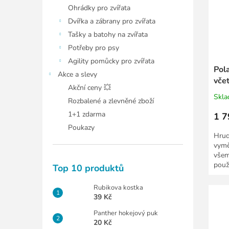
Ohrádky pro zvířata
Dvířka a zábrany pro zvířata
Tašky a batohy na zvířata
Potřeby pro psy
Agility pomůcky pro zvířata
Pol
Akce a slevy
vče
Akční ceny 💥
Skl
Rozbalené a zlevněné zboží
1+1 zdarma
1 7
Poukazy
Hrud
vymě
všem
použ
Top 10 produktů
(ana
Rubikova kostka
39 Kč
Panther hokejový puk
20 Kč