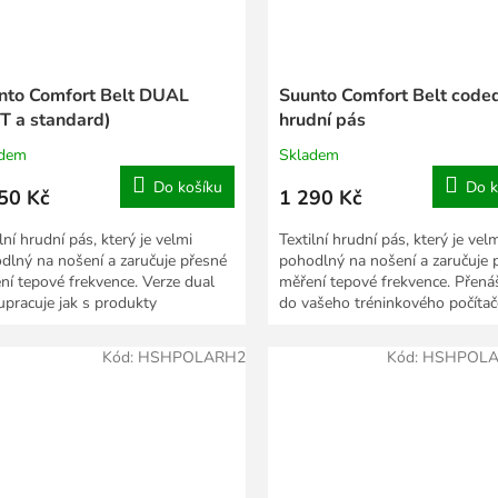
nto Comfort Belt DUAL
Suunto Comfort Belt code
T a standard)
hrudní pás
adem
Skladem
Do košíku
Do k
50 Kč
1 290 Kč
lní hrudní pás, který je velmi
Textilní hrudní pás, který je vel
dlný na nošení a zaručuje přesné
pohodlný na nošení a zaručuje 
ní tepové frekvence. Verze dual
měření tepové frekvence. Přenáš
upracuje jak s produkty
do vašeho tréninkového počítač
ologie ANT, tak...
Suunto 100%...
Kód:
HSHPOLARH2
Kód:
HSHPOLA