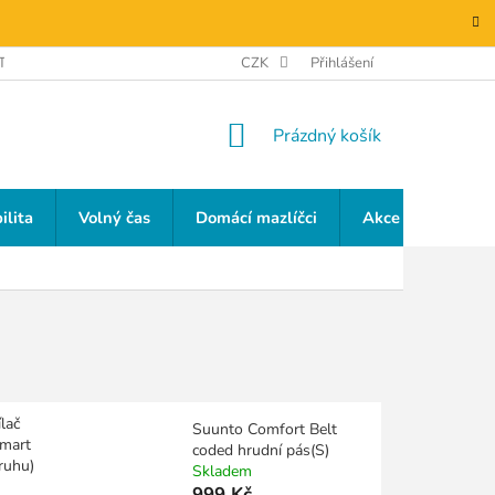
TAKTY
GDPR
CZK
Přihlášení
NÁKUPNÍ
Prázdný košík
KOŠÍK
ilita
Volný čas
Domácí mazlíčci
Akce a slevy
lač
Suunto Comfort Belt
mart
coded hrudní pás(S)
ruhu)
Skladem
999 Kč