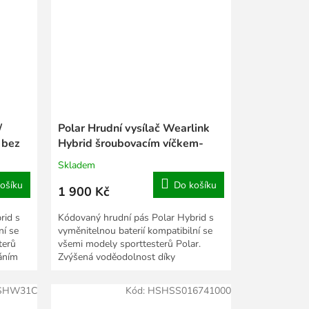
/
Polar Hrudní vysílač Wearlink
 bez
Hybrid šroubovacím víčkem-
včetně popruhu
Skladem
ošíku
Do košíku
1 900 Kč
rid s
Kódovaný hrudní pás Polar Hybrid s
ní se
vyměnitelnou baterií kompatibilní se
terů
všemi modely sporttesterů Polar.
láním
Zvýšená voděodolnost díky
šroubovacímu víčku.
SHW31C
Kód:
HSHSS016741000