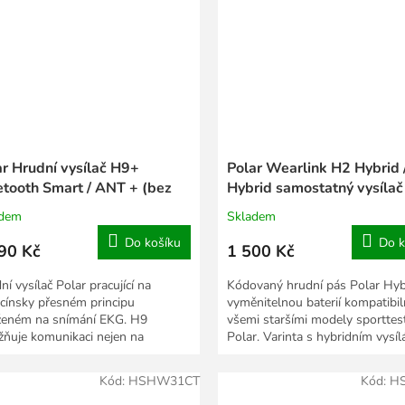
ar Hrudní vysílač H9+
Polar Wearlink H2 Hybrid 
etooth Smart / ANT + (bez
Hybrid samostatný vysílač
ruhu)
popruhu
adem
Skladem
Do košíku
Do k
90 Kč
1 500 Kč
í vysílač Polar pracující na
Kódovaný hrudní pás Polar Hyb
cínsky přesném principu
vyměnitelnou baterií kompatibil
ženém na snímání EKG. H9
všemi staršími modely sporttes
ňuje komunikaci nejen na
Polar. Varinta s hybridním vysí
formě Bluetooth Smart, na které...
vysílá totiž...
Kód:
HSHW31CT
Kód:
H