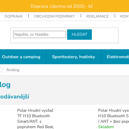
Doprava zdarma od 3000,- kč
DOPRAVA
OBCHODNÍ PODMÍNKY
REKLAMACE
KON
HLEDAT
Outdoor a camping
Sporttestery, hodinky
Elektromob
Analog
log
rodávanější
Polar Hrudní vysílač
Polar Hrudní vysí
TF H10 Bluetooth
H10 Bluetooth S
Smart/ANT, s
/ ANT + (bez pop
popruhem Red Beat,
Skladem