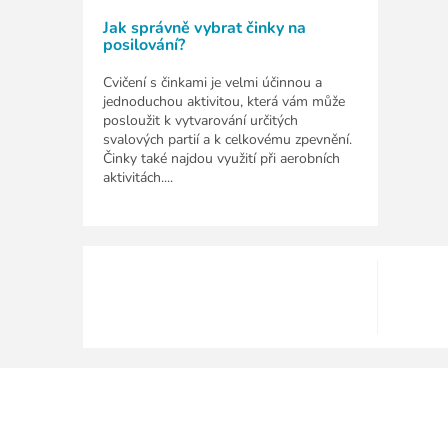
Jak správně vybrat činky na
posilování?
Cvičení s činkami je velmi účinnou a
jednoduchou aktivitou, která vám může
posloužit k vytvarování určitých
svalových partií a k celkovému zpevnění.
Činky také najdou využití při aerobních
aktivitách....
Z
á
p
a