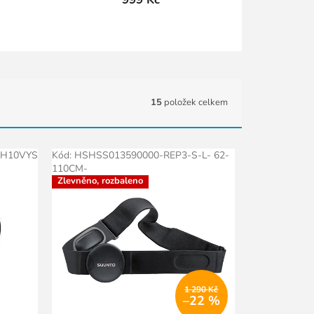
15
položek celkem
H10VYS
Kód:
HSHSS013590000-REP3-S-L- 62-
Akce
110CM-
Zlevněno, rozbaleno
1 290 Kč
–22 %