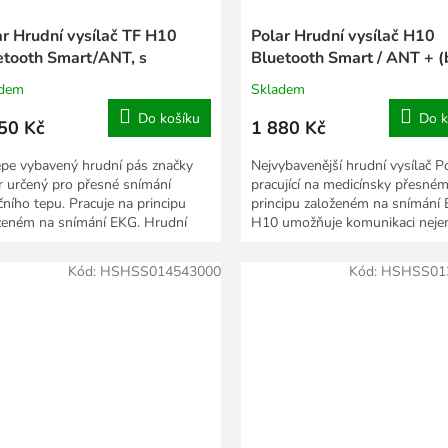
ar Hrudní vysílač TF H10
Polar Hrudní vysílač H10
etooth Smart/ANT, s
Bluetooth Smart / ANT + (
ruhem Red Beat, M-XXL
popruhu)
adem
Skladem
Do košíku
Do k
50 Kč
1 880 Kč
épe vybavený hrudní pás značky
Nejvybavenější hrudní vysílač P
r určený pro přesné snímání
pracující na medicínsky přesné
čního tepu. Pracuje na principu
principu založeném na snímání 
ženém na snímání EKG. Hrudní
H10 umožňuje komunikaci neje
Polar H10...
platformě Bluetooth...
Kód:
HSHSS014543000
Kód:
HSHSS01