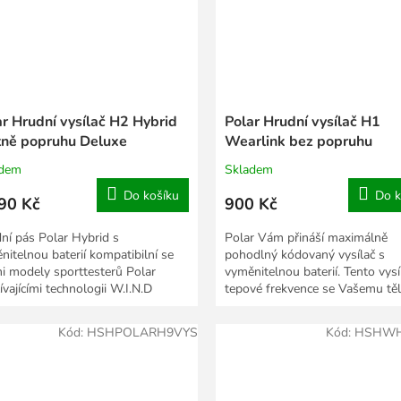
ar Hrudní vysílač H2 Hybrid
Polar Hrudní vysílač H1
tně popruhu Deluxe
Wearlink bez popruhu
adem
Skladem
Do košíku
Do k
90 Kč
900 Kč
ní pás Polar Hybrid s
Polar Vám přináší maximálně
nitelnou baterií kompatibilní se
pohodlný kódovaný vysílač s
i modely sporttesterů Polar
vyměnitelnou baterií. Tento vysí
ívajícími technologii W.I.N.D
tepové frekvence se Vašemu tě
log). Pro všechny nodely...
snadno přizpůsobí a zvyknete si.
Kód:
HSHPOLARH9VYS
Kód:
HSHWH