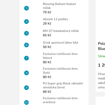
Blowing Balloon foukací
míček
79 Kč
Absorb 12 potítko
29 Kč
BM-07 baseballový míček
65 Kč
Drink sportovní láhev bílá
Pol
50 Kč
Blu
pop
Exclusive rozlišovací dres
Skl
fialová
80 Kč
1 2
Exclusive rozlišovací dres
žlutá
Hrudn
80 Kč
medi
zalo
PU Super grip Black základní
umož
omotávka černá
89 Kč
plat
Exclusive rozlišovací dres
oranžová