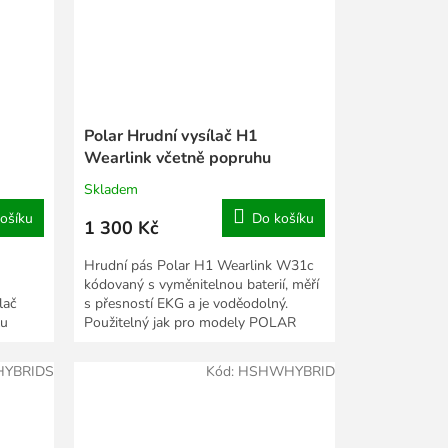
Polar Hrudní vysílač H1
Wearlink včetně popruhu
Skladem
ošíku
Do košíku
1 300 Kč
Hrudní pás Polar H1 Wearlink W31c
kódovaný s vyměnitelnou baterií, měří
lač
s přesností EKG a je voděodolný.
lu
Použitelný jak pro modely POLAR
..
spolupracující s...
YBRIDS
Kód:
HSHWHYBRID