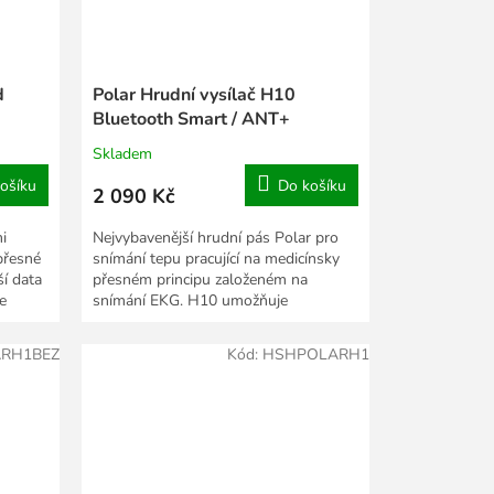
d
Polar Hrudní vysílač H10
Bluetooth Smart / ANT+
SoftStrap black
Skladem
ošíku
Do košíku
2 090 Kč
mi
Nejvybavenější hrudní pás Polar pro
přesné
snímání tepu pracující na medicínsky
í data
přesném principu založeném na
e
snímání EKG. H10 umožňuje
komunikaci nejen na...
RH1BEZ
Kód:
HSHPOLARH1