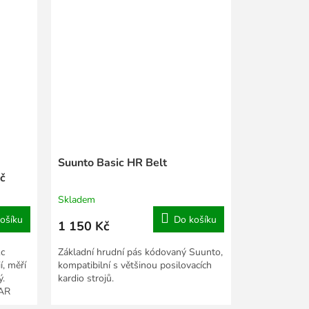
Suunto Basic HR Belt
ač
Skladem
ošíku
Do košíku
1 150 Kč
1c
Základní hrudní pás kódovaný Suunto,
, měří
kompatibilní s většinou posilovacích
ý.
kardio strojů.
LAR