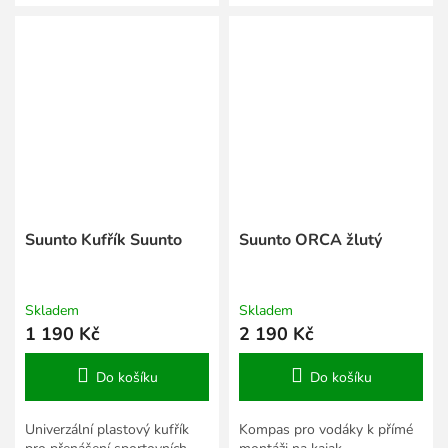
snadno připevnit na mapu či
na...
Suunto Kufřík Suunto
Suunto ORCA žlutý
Skladem
Skladem
1 190 Kč
2 190 Kč
Do košíku
Do košíku
Univerzální plastový kufřík
Kompas pro vodáky k přímé