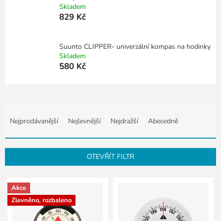
Skladem
829 Kč
Suunto CLIPPER- univerzální kompas na hodinky
Skladem
580 Kč
Ř
a
Nejprodávanější
Nejlevnější
Nejdražší
Abecedně
z
e
n
OTEVŘÍT FILTR
í
p
V
r
Akce
ý
o
p
Zlevněno, rozbaleno
d
i
u