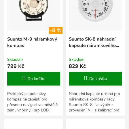
s
k
p
t
r
ů
o
d
–8 %
u
k
Suunto M-9 náramkový
Suunto SK-8 náhradní
t
kompas
kapsule náramkového
ů
kompasu
Skladem
Skladem
799 Kč
829 Kč
Do košíku
Do košíku
Praktický a spolehlivý
Náhradní kapsule určená pro
kompas na zápěstí pro
náramkové kompasy řady
přesnou navigaci ve městě či
Suunto SK-8. Na výběr z
zemi, vhodný i pro LOB,
provedení NH s kalibrací pro
MTBO.
severní polokouli a provedení
SH s kalibrací pro...