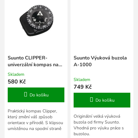
Suunto CLIPPER-
Suunto Výuková buzola
univerzální kompas na
A-1000
hodinky
Skladem
Průměrné
Skladem
580 Kč
hodnocení
749 Kč
produktu
je
Do košíku
5,0
Do košíku
z
5
Praktický kompas Clipper,
hvězdiček.
Originální velká výuková
který změní váš způsob
buzola od firmy Suunto.
orientace v přírodě. S klipsou
Vhodná pro výuku práce s
umístěnou na spodní straně
buzolou.
můžete tento kompas