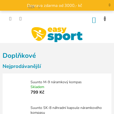
Přejít
Doprava zdarma od 3000,- kč
na
CZK
obsah
NÁKU
KOŠÍK
Doplňkové
Nejprodávanější
Suunto M-9 náramkový kompas
Skladem
799 Kč
Suunto SK-8 náhradní kapsule náramkového
kompasu