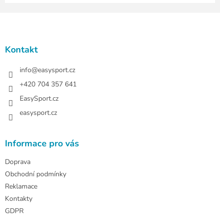
Z
á
p
a
Kontakt
t
í
info
@
easysport.cz
+420 704 357 641
EasySport.cz
easysport.cz
Informace pro vás
Doprava
Obchodní podmínky
Reklamace
Kontakty
GDPR