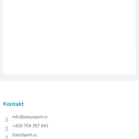
í
p
r
v
k
y
v
ý
p
i
s
u
Z
á
p
a
Kontakt
t
í
info
@
easysport.cz
+420 704 357 641
EasySport.cz