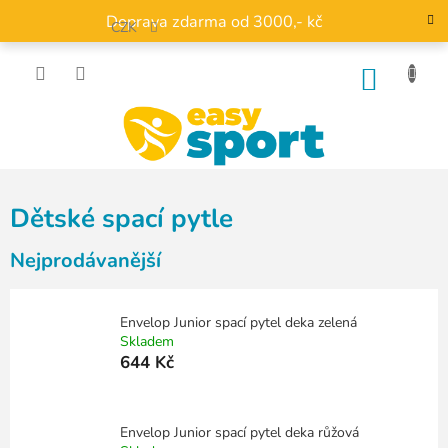
Přejít
Doprava zdarma od 3000,- kč
na
CZK
obsah
NÁKU
KOŠÍK
Dětské spací pytle
Nejprodávanější
Envelop Junior spací pytel deka zelená
Skladem
644 Kč
Envelop Junior spací pytel deka růžová