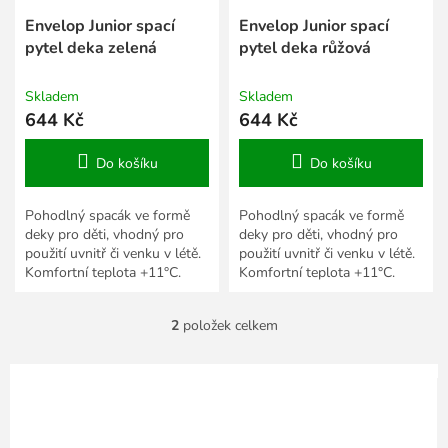
u
k
Envelop Junior spací
Envelop Junior spací
t
pytel deka zelená
pytel deka růžová
ů
Skladem
Skladem
644 Kč
644 Kč
Do košíku
Do košíku
Pohodlný spacák ve formě
Pohodlný spacák ve formě
deky pro děti, vhodný pro
deky pro děti, vhodný pro
použití uvnitř či venku v létě.
použití uvnitř či venku v létě.
Komfortní teplota +11°C.
Komfortní teplota +11°C.
2
položek celkem
O
v
l
á
d
a
c