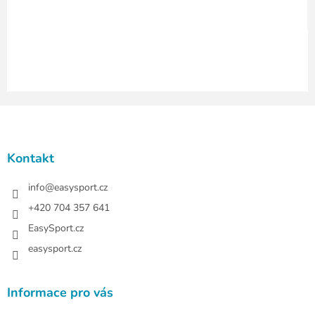
y
v
ý
p
i
s
u
Z
á
p
a
Kontakt
t
í
info
@
easysport.cz
+420 704 357 641
EasySport.cz
easysport.cz
Informace pro vás