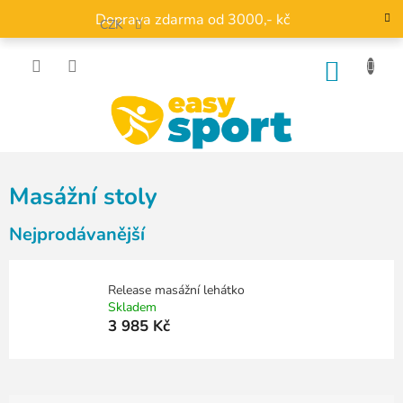
Přejít
Doprava zdarma od 3000,- kč
na
CZK
obsah
NÁKU
KOŠÍK
Masážní stoly
Nejprodávanější
Release masážní lehátko
Skladem
3 985 Kč