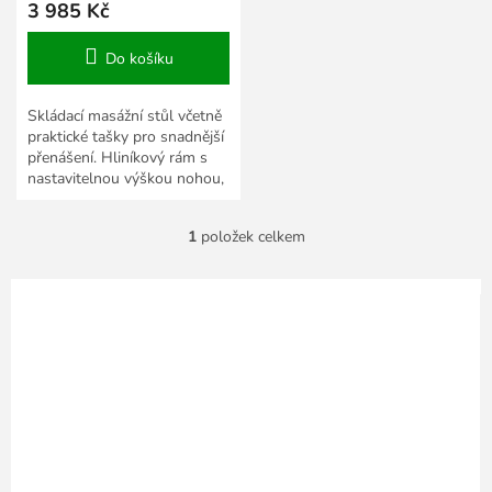
3 985 Kč
Do košíku
Skládací masážní stůl včetně
praktické tašky pro snadnější
přenášení. Hliníkový rám s
nastavitelnou výškou nohou,
nosnost do 200 kg.
1
položek celkem
O
v
l
á
d
a
c
í
p
r
v
k