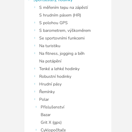
í
p
S měřením tepu na zápěstí
a
S hrudním pásem (HR)
n
S polohou GPS
e
S barometrem, výškoměrem
l
Se sportovními funkcemi
Na turistiku
Na fitness, jogging a běh
Na potápění
Tenké a lehké hodinky
Robustní hodinky
Hrudní pásy
Řemínky
Polar
Příslušenství
Bazar
Grit X (gps)
Cyklopočítače