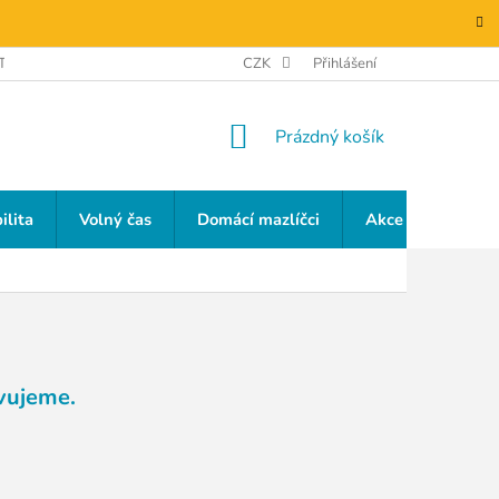
TAKTY
GDPR
CZK
Přihlášení
NÁKUPNÍ
Prázdný košík
KOŠÍK
ilita
Volný čas
Domácí mazlíčci
Akce a slevy
vujeme.