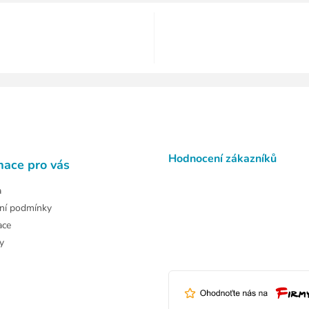
Hodnocení zákazníků
mace pro vás
a
ní podmínky
ace
y