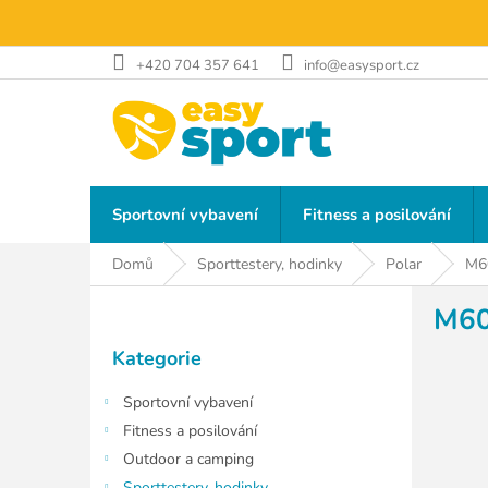
Přejít
na
obsah
+420 704 357 641
info@easysport.cz
Sportovní vybavení
Fitness a posilování
Domů
Sporttestery, hodinky
Polar
M6
P
M60
o
Přeskočit
s
Kategorie
kategorie
t
r
Sportovní vybavení
a
Fitness a posilování
n
Outdoor a camping
n
Sporttestery, hodinky