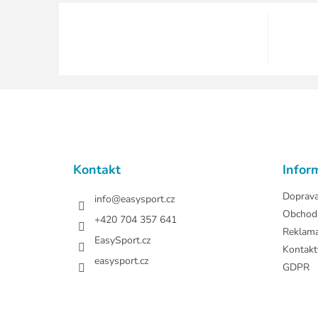
Z
á
p
a
t
Kontakt
Infor
í
Doprav
info
@
easysport.cz
Obchod
+420 704 357 641
Reklam
EasySport.cz
Kontakt
easysport.cz
GDPR