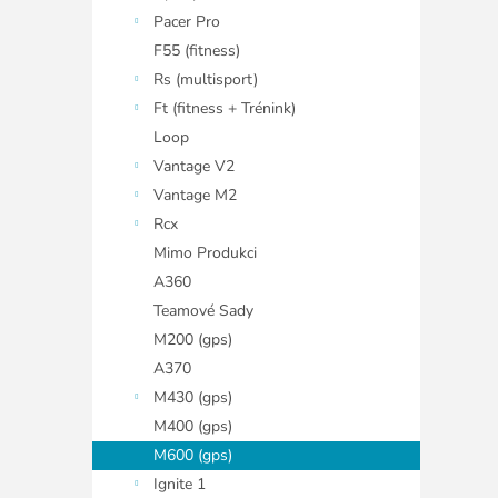
Pacer Pro
F55 (fitness)
Rs (multisport)
Ft (fitness + Trénink)
Loop
Vantage V2
Vantage M2
Rcx
Mimo Produkci
A360
Teamové Sady
M200 (gps)
A370
M430 (gps)
M400 (gps)
M600 (gps)
Ignite 1