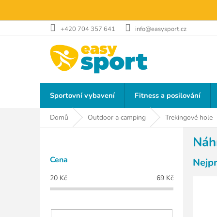
Přejít
na
obsah
+420 704 357 641
info@easysport.cz
Sportovní vybavení
Fitness a posilování
Domů
Outdoor a camping
Trekingové hole
P
Náhr
o
s
Cena
Nejp
t
r
20
Kč
69
Kč
a
n
n