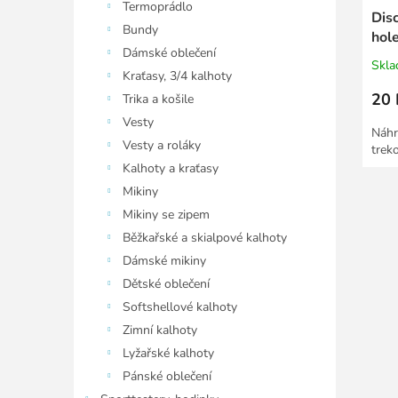
Termoprádlo
Disc
Bundy
hol
Dámské oblečení
Skl
Kraťasy, 3/4 kalhoty
20 
Trika a košile
Vesty
Náhr
Vesty a roláky
trek
Kalhoty a kraťasy
Mikiny
Mikiny se zipem
Běžkařské a skialpové kalhoty
Dámské mikiny
Dětské oblečení
Softshellové kalhoty
Zimní kalhoty
Lyžařské kalhoty
Pánské oblečení