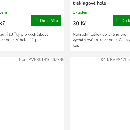
e
trekingové hole
adem
Skladem
Do košíku
Do k
Kč
30 Kč
adní talířky pro vycházkové
Náhradní talířek do sněhu pro
vé hole. V balení 1 pár.
vycházkové trekové hole. Cena 
kus.
Kód:
PVES51916_67735
Kód:
PVES1755