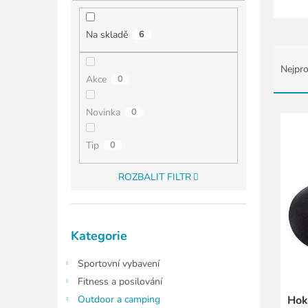
í
p
a
Na skladě
6
n
Ř
e
a
Nejpro
l
z
Akce
0
e
n
V
Novinka
0
í
ý
p
p
Tip
0
r
i
o
s
ROZBALIT FILTR
d
p
u
r
k
o
Přeskočit
t
d
Kategorie
kategorie
ů
u
k
Sportovní vybavení
t
Fitness a posilování
ů
Outdoor a camping
Hok