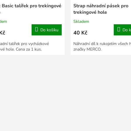
 Basic talířek pro trekingové
Strap náhradní pásek pro
e
trekingové hole
adem
Skladem
Do košíku
Do k
Kč
40 Kč
adní talířek pro vycházkové
Náhradní díl k rukojetím všech h
ové hole. Cena za 1 kus.
značky MERCO.
O
v
l
á
d
a
c
í
p
r
v
k