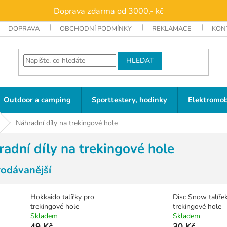
Doprava zdarma od 3000,- kč
DOPRAVA
OBCHODNÍ PODMÍNKY
REKLAMACE
KON
HLEDAT
Outdoor a camping
Sporttestery, hodinky
Elektromob
Náhradní díly na trekingové hole
adní díly na trekingové hole
rodávanější
Hokkaido talířky pro
Disc Snow talíře
trekingové hole
trekingové hole
Skladem
Skladem
49 Kč
30 Kč