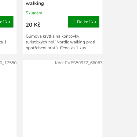
walking
Skladem
ošíku
Do košíku
20 Kč
Gumová krytka na koncovky
za 1
turistických holí Nordic walking proti
opotřebení hrotů. Cena za 1 kus.
0_17550
Kód:
PVES50972_66063