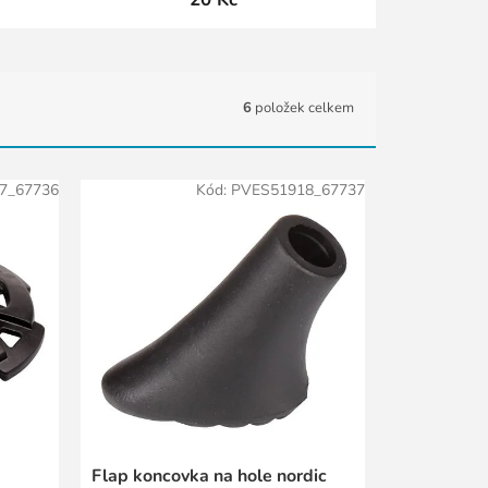
6
položek celkem
7_67736
Kód:
PVES51918_67737
Flap koncovka na hole nordic