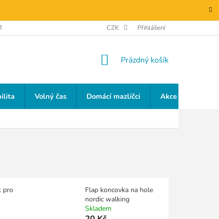
TAKTY
GDPR
CZK
Přihlášení
NÁKUPNÍ
Prázdný košík
KOŠÍK
ilita
Volný čas
Domácí mazlíčci
Akce a slevy
k pro
Flap koncovka na hole
nordic walking
Skladem
20 Kč