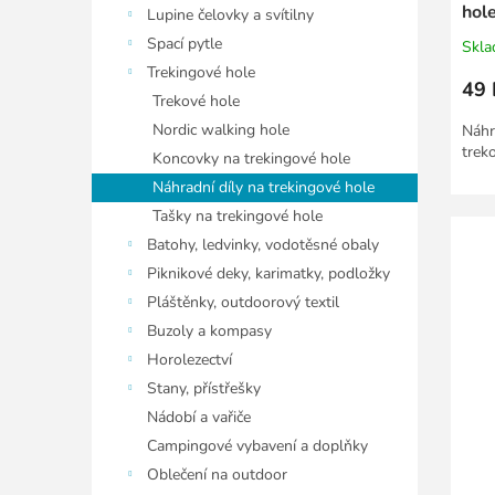
hol
Lupine čelovky a svítilny
Spací pytle
Skl
Trekingové hole
49 
Trekové hole
Nordic walking hole
Náhr
treko
Koncovky na trekingové hole
Náhradní díly na trekingové hole
Tašky na trekingové hole
Batohy, ledvinky, vodotěsné obaly
Piknikové deky, karimatky, podložky
Pláštěnky, outdoorový textil
Buzoly a kompasy
Horolezectví
Stany, přístřešky
Nádobí a vařiče
Campingové vybavení a doplňky
Oblečení na outdoor