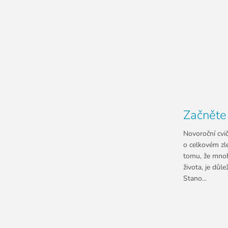
Začněte
Novoroční cvič
o celkovém zl
tomu, že mnoh
života, je důle
Stano...