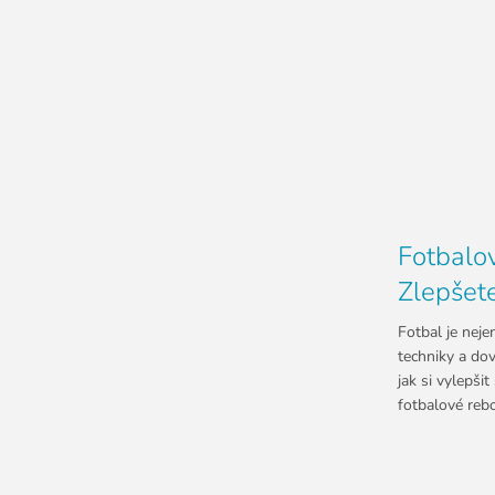
Fotbalo
Zlepšete
Fotbal je neje
techniky a dov
jak si vylepši
fotbalové rebo