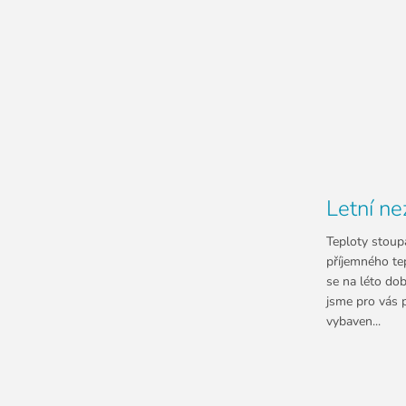
Letní ne
Teploty stoupa
příjemného tep
se na léto dob
jsme pro vás p
vybaven...