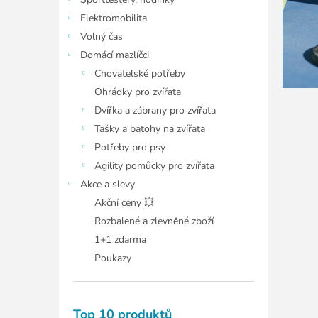
í
l
p
Elektromobilita
á
a
Volný čas
n
n
Domácí mazlíčci
k
e
ů
Chovatelské potřeby
l
Ohrádky pro zvířata
Dvířka a zábrany pro zvířata
Tašky a batohy na zvířata
Potřeby pro psy
Agility pomůcky pro zvířata
Akce a slevy
Akční ceny 💥
Rozbalené a zlevněné zboží
1+1 zdarma
Poukazy
Top 10 produktů