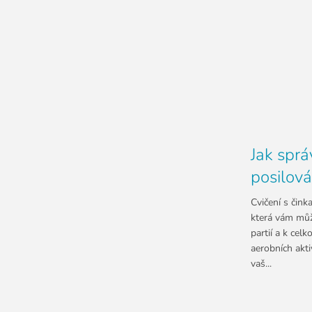
Jak sprá
posilová
Cvičení s čink
která vám můž
partií a k cel
aerobních akti
vaš...