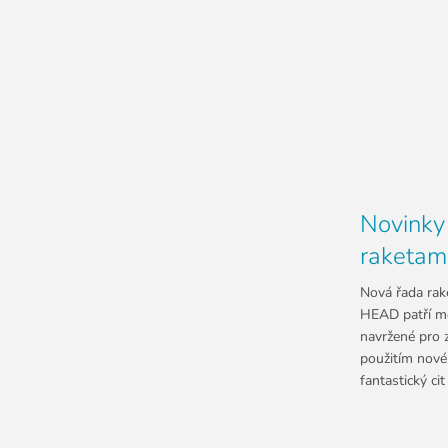
Novinky
raketa
Nová řada ra
HEAD patří me
navržené pro z
použitím nové
fantastický cit 