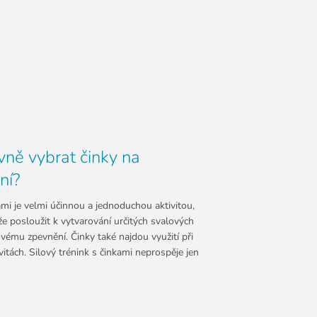
vně vybrat činky na
ní?
ami je velmi účinnou a jednoduchou aktivitou,
e posloužit k vytvarování určitých svalových
kovému zpevnění. Činky také najdou využití při
vitách. Silový trénink s činkami neprospěje jen