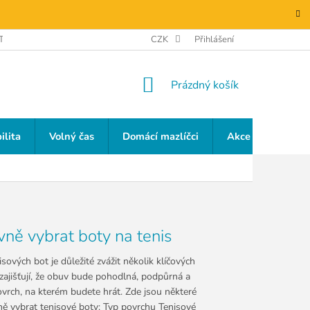
TAKTY
GDPR
CZK
Přihlášení
NÁKUPNÍ
Prázdný košík
KOŠÍK
ilita
Volný čas
Domácí mazlíčci
Akce a slevy
vně vybrat boty na tenis
isových bot je důležité zvážit několik klíčových
 zajišťují, že obuv bude pohodlná, podpůrná a
vrch, na kterém budete hrát. Zde jsou některé
vně vybrat tenisové boty: Typ povrchu Tenisové