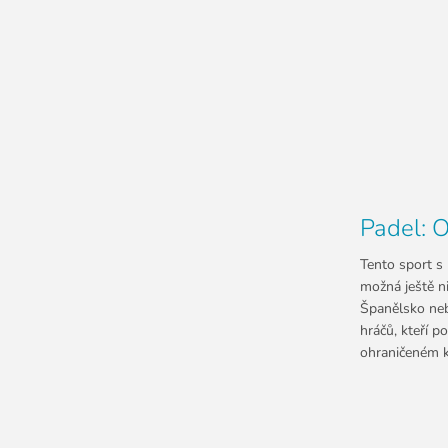
Padel: O
Tento sport s
možná ještě ni
Španělsko nebo
hráčů, kteří p
ohraničeném ku