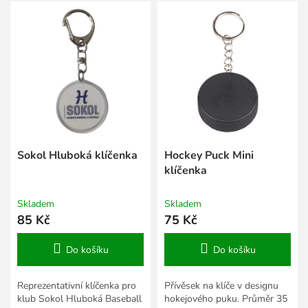
V
r
ý
o
p
d
i
u
s
k
p
t
r
ů
o
d
u
k
Sokol Hluboká klíčenka
Hockey Puck Mini
t
klíčenka
ů
Skladem
Skladem
85 Kč
75 Kč
Do košíku
Do košíku
Reprezentativní klíčenka pro
Přívěsek na klíče v designu
klub Sokol Hluboká Baseball
hokejového puku. Průměr 35