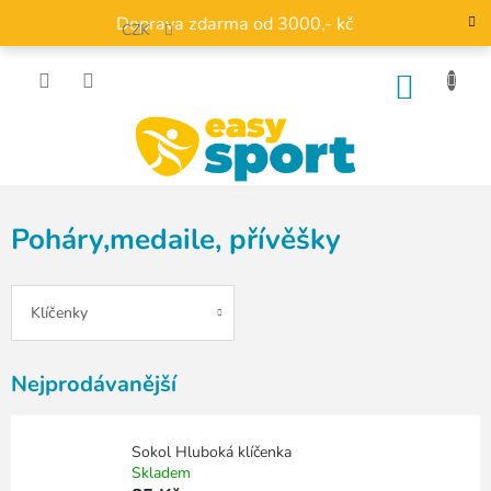
Přejít
Doprava zdarma od 3000,- kč
na
CZK
obsah
NÁKU
KOŠÍK
Poháry,medaile, přívěšky
Klíčenky
Nejprodávanější
Sokol Hluboká klíčenka
Skladem