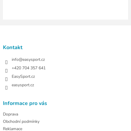
i
s
u
Z
á
p
a
Kontakt
t
í
info
@
easysport.cz
+420 704 357 641
EasySport.cz
easysport.cz
Informace pro vás
Doprava
Obchodní podmínky
Reklamace