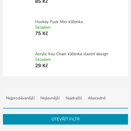
85 Kč
Hockey Puck Mini klíčenka
Skladem
75 Kč
Acrylic Key Chain klíčenka vlastní design
Skladem
29 Kč
Ř
a
Nejprodávanější
Nejlevnější
Nejdražší
Abecedně
z
e
n
OTEVŘÍT FILTR
í
p