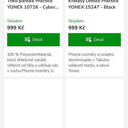
Triko pánské Practice
Kraťasy Unisex Practice
YONEX 10726 - Cyber
YONEX 15247 - Black
Orange
Skladem
Skladem
999 Kč
999 Kč
Detail
Detail
100 % PolyesterMateriál,
Přesné rozměry si snadno
který efektivně odvádí
zkontrolujete v Tabulce
vlhkost od těla a udržuje vás
velikostí textilu a obuvi
v suchu.Přesné rozměry si
Yonex.
snadno zkontrolujete v
Tabulce velikostí textilu a...