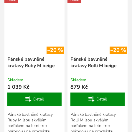
materiálu,...
materiálu,...
–20 %
–20 %
Pánské bavlněné
Pánské bavlněné
kraťasy Ruby M beige
kraťasy Rolli M beige
Skladem
Skladem
1 039 Kč
879 Kč
Detail
Detail
Pánské bavlněné kraťasy
Pánské bavlněné kraťasy
Ruby M jsou skvělým
Rolli M jsou skvělým
parťákem na letní trek
parťákem na letní trek
přírodou i na procházku
přírodou i na procházku