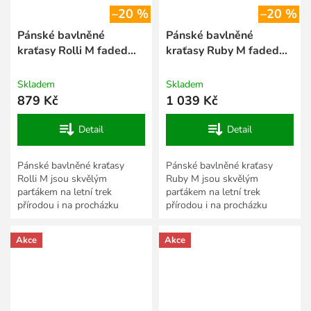
–20 %
–20 %
Pánské bavlněné
Pánské bavlněné
kraťasy Rolli M faded
kraťasy Ruby M faded
green
green
Skladem
Skladem
879 Kč
1 039 Kč
Detail
Detail
Pánské bavlněné kraťasy
Pánské bavlněné kraťasy
Rolli M jsou skvělým
Ruby M jsou skvělým
parťákem na letní trek
parťákem na letní trek
přírodou i na procházku
přírodou i na procházku
městem. Vyrobili jsme je z
městem. Vyrobili jsme je z
přírodního a vzdušného
přírodního a vzdušného
Akce
Akce
materiálu,...
materiálu, který...