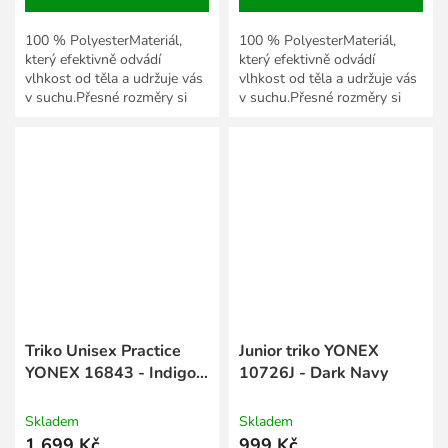
100 % PolyesterMateriál,
100 % PolyesterMateriál,
který efektivně odvádí
který efektivně odvádí
vlhkost od těla a udržuje vás
vlhkost od těla a udržuje vás
v suchu.Přesné rozměry si
v suchu.Přesné rozměry si
snadno zkontrolujete v
snadno zkontrolujete v
Tabulce velikostí textilu a...
Tabulce velikostí textilu a...
Triko Unisex Practice
Junior triko YONEX
YONEX 16843 - Indigo
10726J - Dark Navy
Blue
Skladem
Skladem
1 699 Kč
999 Kč