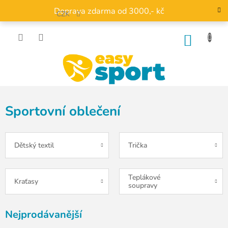
Přejít
Doprava zdarma od 3000,- kč
na
CZK
obsah
NÁKU
KOŠÍK
Sportovní oblečení
Dětský textil
Trička
Teplákové
Kraťasy
soupravy
Nejprodávanější