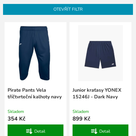
n
OTEVŘÍT FILTR
í
p
V
r
ý
o
p
d
i
u
s
k
p
t
r
ů
o
d
u
k
Pirate Pants Vela
Junior kraťasy YONEX
t
tříčtvrteční kalhoty navy
15246J - Dark Navy
ů
Skladem
Skladem
354 Kč
899 Kč
Detail
Detail