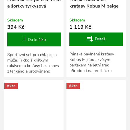
a šortky tyrkysová
kraťasy Kobus M beige
Skladem
Skladem
394 Kč
1 119 Kč
Detail
Do košíku
Pánské bavlněné kraťasy
Sportovní set pro chlapce a
Kobus M jsou skvělým
muže. Tričko s krátkým
parťákem na letní trek
rukávem a kraťasy bez kapes
přírodou i na procházku
z lehkého a prodyšného
městem. Vyrobili jsme je z
polyesteru.
přírodního a vzdušného
Akce
Akce
materiálu,...