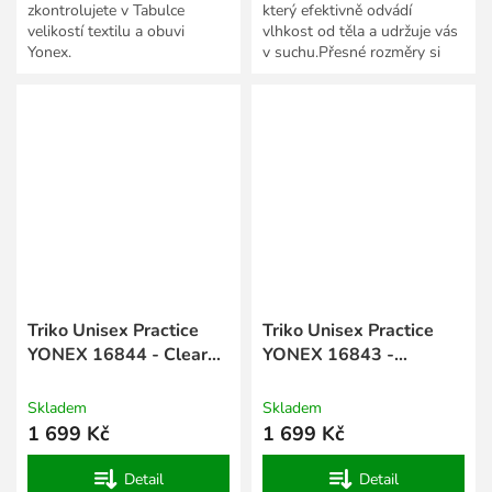
zkontrolujete v Tabulce
který efektivně odvádí
velikostí textilu a obuvi
vlhkost od těla a udržuje vás
Yonex.
v suchu.Přesné rozměry si
snadno zkontrolujete v
Tabulce velikostí textilu a...
Triko Unisex Practice
Triko Unisex Practice
YONEX 16844 - Clear
YONEX 16843 -
Mint
Champagne
Skladem
Skladem
1 699 Kč
1 699 Kč
Detail
Detail