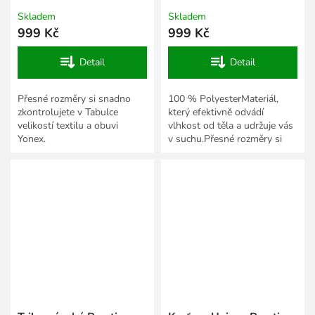
Skladem
Skladem
999 Kč
999 Kč
Detail
Detail
Přesné rozměry si snadno
100 % PolyesterMateriál,
zkontrolujete v Tabulce
který efektivně odvádí
velikostí textilu a obuvi
vlhkost od těla a udržuje vás
Yonex.
v suchu.Přesné rozměry si
snadno zkontrolujete v
Tabulce velikostí textilu a...