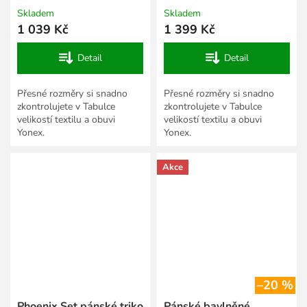
Skladem
Skladem
1 039 Kč
1 399 Kč
Detail
Detail
Přesné rozměry si snadno
Přesné rozměry si snadno
zkontrolujete v Tabulce
zkontrolujete v Tabulce
velikostí textilu a obuvi
velikostí textilu a obuvi
Yonex.
Yonex.
Akce
–20 %
Phoenix Set pánské triko
Pánské bavlněné