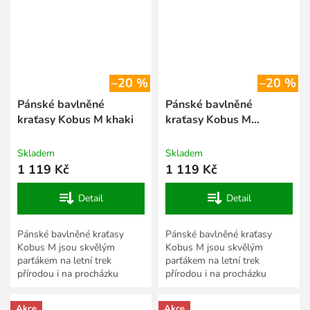
–20 %
–20 %
Pánské bavlněné
Pánské bavlněné
kraťasy Kobus M khaki
kraťasy Kobus M
anthracite
Skladem
Skladem
1 119 Kč
1 119 Kč
Detail
Detail
Pánské bavlněné kraťasy
Pánské bavlněné kraťasy
Kobus M jsou skvělým
Kobus M jsou skvělým
parťákem na letní trek
parťákem na letní trek
přírodou i na procházku
přírodou i na procházku
městem. Vyrobili jsme je z
městem. Vyrobili jsme je z
přírodního a vzdušného
přírodního a vzdušného
Akce
Akce