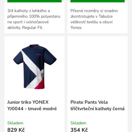
3/4 kalhoty z lehkého a
Přesné rozměry si snadno
příjemného 100% polyesteru
zkontrolujete v Tabulce
na sport i volnočasové
velikostí textilu a obuvi
aktivity. Regular Fit.
Yonex.
Junior triko YONEX
Pirate Pants Vela
YJ0044 - tmavě modré
tříčtvrteční kalhoty černá
Skladem
Skladem
829 Kč
354 Kč