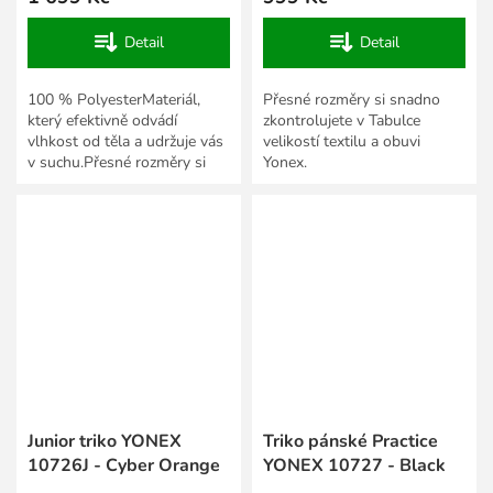
Detail
Detail
100 % PolyesterMateriál,
Přesné rozměry si snadno
který efektivně odvádí
zkontrolujete v Tabulce
vlhkost od těla a udržuje vás
velikostí textilu a obuvi
v suchu.Přesné rozměry si
Yonex.
snadno zkontrolujete v
Tabulce velikostí textilu a...
Junior triko YONEX
Triko pánské Practice
10726J - Cyber Orange
YONEX 10727 - Black