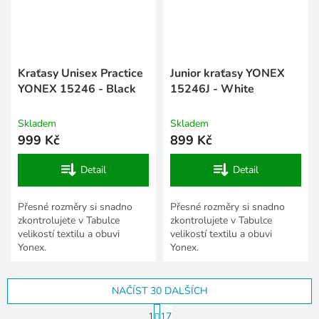
Kraťasy Unisex Practice
Junior kraťasy YONEX
YONEX 15246 - Black
15246J - White
Skladem
Skladem
999 Kč
899 Kč
Detail
Detail
Přesné rozměry si snadno
Přesné rozměry si snadno
zkontrolujete v Tabulce
zkontrolujete v Tabulce
velikostí textilu a obuvi
velikostí textilu a obuvi
Yonex.
Yonex.
NAČÍST 30 DALŠÍCH
S
1
17