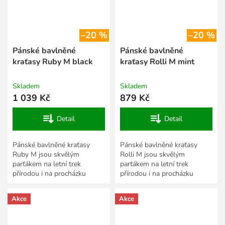
–20 %
–20 %
Pánské bavlněné
Pánské bavlněné
kraťasy Ruby M black
kraťasy Rolli M mint
Skladem
Skladem
1 039 Kč
879 Kč
Detail
Detail
Pánské bavlněné kraťasy
Pánské bavlněné kraťasy
Ruby M jsou skvělým
Rolli M jsou skvělým
parťákem na letní trek
parťákem na letní trek
přírodou i na procházku
přírodou i na procházku
městem. Vyrobili jsme je z
městem. Vyrobili jsme je z
přírodního a vzdušného
přírodního a vzdušného
Akce
Akce
materiálu, který...
materiálu,...