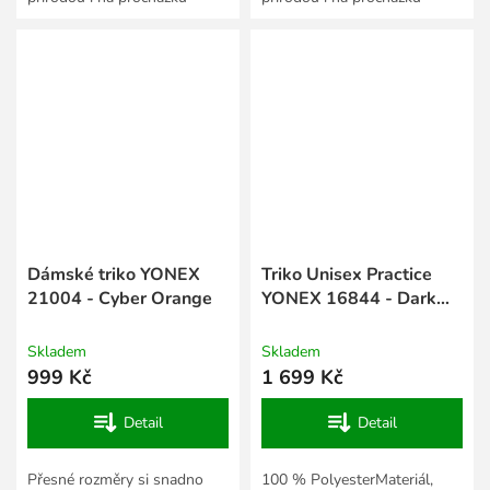
městem. Vyrobili jsme je z
městem. Vyrobili jsme je z
přírodního a vzdušného
přírodního a vzdušného
materiálu, který...
materiálu,...
Dámské triko YONEX
Triko Unisex Practice
21004 - Cyber Orange
YONEX 16844 - Dark
Navy
Skladem
Skladem
999 Kč
1 699 Kč
Detail
Detail
Přesné rozměry si snadno
100 % PolyesterMateriál,