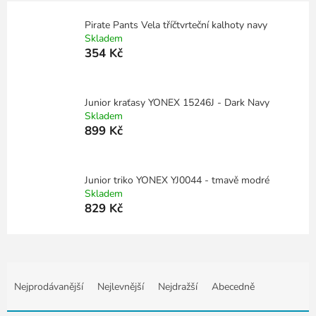
Pirate Pants Vela tříčtvrteční kalhoty navy
Skladem
354 Kč
Junior kraťasy YONEX 15246J - Dark Navy
Skladem
899 Kč
Junior triko YONEX YJ0044 - tmavě modré
Skladem
829 Kč
Ř
a
Nejprodávanější
Nejlevnější
Nejdražší
Abecedně
z
e