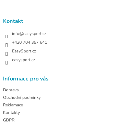
Z
á
p
a
Kontakt
t
í
info
@
easysport.cz
+420 704 357 641
EasySport.cz
easysport.cz
Informace pro vás
Doprava
Obchodní podmínky
Reklamace
Kontakty
GDPR