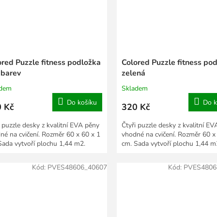
ored Puzzle fitness podložka
Colored Puzzle fitness po
 barev
zelená
adem
Skladem
Do košíku
Do k
 Kč
320 Kč
i puzzle desky z kvalitní EVA pěny
Čtyři puzzle desky z kvalitní E
né na cvičení. Rozměr 60 x 60 x 1
vhodné na cvičení. Rozměr 60 x
Sada vytvoří plochu 1,44 m2.
cm. Sada vytvoří plochu 1,44 m
Kód:
PVES48606_40607
Kód:
PVES4806