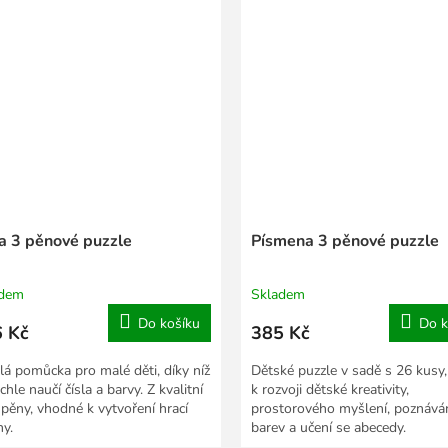
la 3 pěnové puzzle
Písmena 3 pěnové puzzle
adem
Skladem
Do košíku
Do k
 Kč
385 Kč
lá pomůcka pro malé děti, díky níž
Dětské puzzle v sadě s 26 kusy,
chle naučí čísla a barvy. Z kvalitní
k rozvoji dětské kreativity,
pěny, vhodné k vytvoření hrací
prostorového myšlení, poznává
hy.
barev a učení se abecedy.