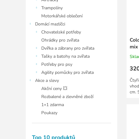
Trampolíny
Motorkářské oblečení
Domácí mazlíčci
Chovatelské potřeby
Col
Ohrádky pro zvířata
mix
Dvířka a zábrany pro zvířata
Tašky a batohy na zvířata
Skl
Potřeby pro psy
320
Agility pomůcky pro zvířata
Čtyř
Akce a slevy
vhod
Akční ceny 💥
cm. 
Rozbalené a zlevněné zboží
1+1 zdarma
Poukazy
Top 10 produktů