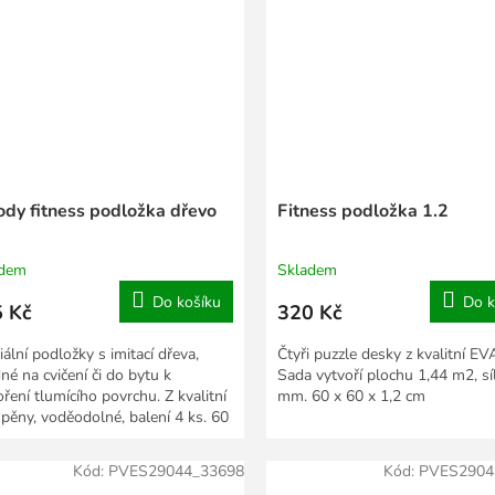
dy fitness podložka dřevo
Fitness podložka 1.2
adem
Skladem
Do košíku
Do k
 Kč
320 Kč
ální podložky s imitací dřeva,
Čtyři puzzle desky z kvalitní EV
né na cvičení či do bytu k
Sada vytvoří plochu 1,44 m2, sí
oření tlumícího povrchu. Z kvalitní
mm. 60 x 60 x 1,2 cm
pěny, voděodolné, balení 4 ks. 60
 x 1 cm.
Kód:
PVES29044_33698
Kód:
PVES2904