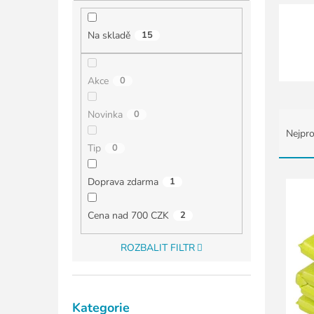
í
p
a
Na skladě
15
n
e
l
Akce
0
Ř
Novinka
0
a
Nejpro
z
Tip
0
e
n
V
Doprava zdarma
1
í
ý
p
p
Cena nad 700 CZK
2
r
i
o
s
ROZBALIT FILTR
d
p
u
r
k
o
Přeskočit
t
d
Kategorie
kategorie