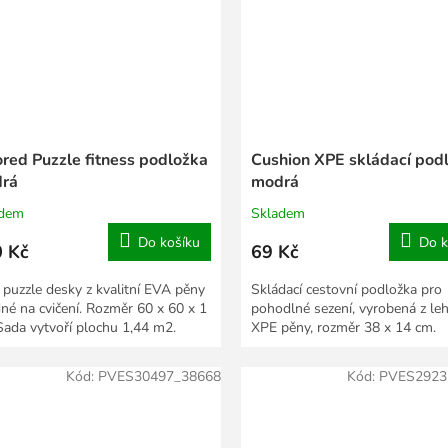
ored Puzzle fitness podložka
Cushion XPE skládací pod
rá
modrá
adem
Skladem
Do košíku
Do k
 Kč
69 Kč
i puzzle desky z kvalitní EVA pěny
Skládací cestovní podložka pro
né na cvičení. Rozměr 60 x 60 x 1
pohodlné sezení, vyrobená z le
Sada vytvoří plochu 1,44 m2.
XPE pěny, rozměr 38 x 14 cm.
Kód:
PVES30497_38668
Kód:
PVES2923