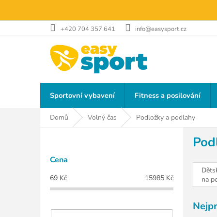
Přejít
na
obsah
+420 704 357 641
info@easysport.cz
Sportovní vybavení
Fitness a posilování
Domů
Volný čas
Podložky a podlahy
P
Pod
o
s
Cena
t
Děts
r
69
Kč
15985
Kč
na p
a
n
Nejp
n