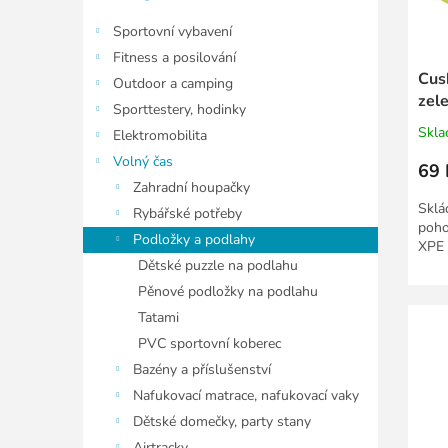
ů
u
k
Sportovní vybavení
t
Fitness a posilování
ů
Cus
Outdoor a camping
zel
Sporttestery, hodinky
Skl
Elektromobilita
Volný čas
69 
Zahradní houpačky
Sklá
Rybářské potřeby
poho
Podložky a podlahy
XPE 
Dětské puzzle na podlahu
Pěnové podložky na podlahu
Tatami
PVC sportovní koberec
Bazény a příslušenství
Nafukovací matrace, nafukovací vaky
Dětské domečky, party stany
Airtracky