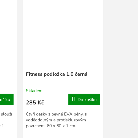
Fitness podložka 1.0 černá
Skladem
ošíku
Do košíku
285 Kč
 slouží
Čtyři desky z pevné EVA pěny, s
voděodolným a protiskluzovým
ní
povrchem. 60 x 60 x 1 cm.