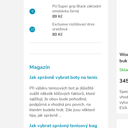
PU Super grip Black základní
omotávka černá
89 Kč
Exclusive rozlišovací dres
oranžová
80 Kč
Woo
buk
Magazín
Skl
Jak správně vybrat boty na tenis
345
Při výběru tenisových bot je důležité
Speci
zvážit několik klíčových faktorů, které
vhod
zajišťují, že obuv bude pohodlná,
vytv
podpůrná a vhodná pro povrch, na
EVA 
kterém budete hrát. Zde jsou některé
x 60
tipy, jak správně ...
Jak vybrat správný tenisový bag