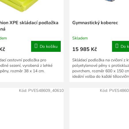
hion XPE skládací podložka
Gymnastický koberec
ená
adem
Skladem
Do košíku
Do k
Kč
15 985 Kč
dací cestovní podložka pro
Skládací podložka na cvičení z kv
dlné sezení, vyrobená z lehké
polyetylenové pěny s protiskl
pěny, rozměr 38 x 14 cm.
povrchem, rozměr 600 x 150 cm
ideální volba do každé tělocvičn
Kód:
PVES48609_40610
Kód:
PVES4860