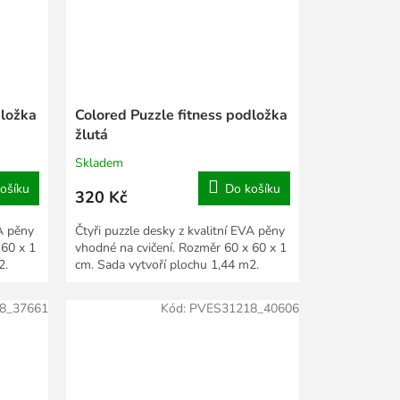
dložka
Colored Puzzle fitness podložka
žlutá
Skladem
ošíku
Do košíku
320 Kč
VA pěny
Čtyři puzzle desky z kvalitní EVA pěny
 60 x 1
vhodné na cvičení. Rozměr 60 x 60 x 1
2.
cm. Sada vytvoří plochu 1,44 m2.
8_37661
Kód:
PVES31218_40606