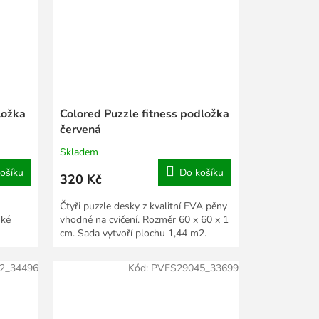
ložka
Colored Puzzle fitness podložka
červená
Skladem
ošíku
Do košíku
320 Kč
Čtyři puzzle desky z kvalitní EVA pěny
hké
vhodné na cvičení. Rozměr 60 x 60 x 1
cm. Sada vytvoří plochu 1,44 m2.
2_34496
Kód:
PVES29045_33699