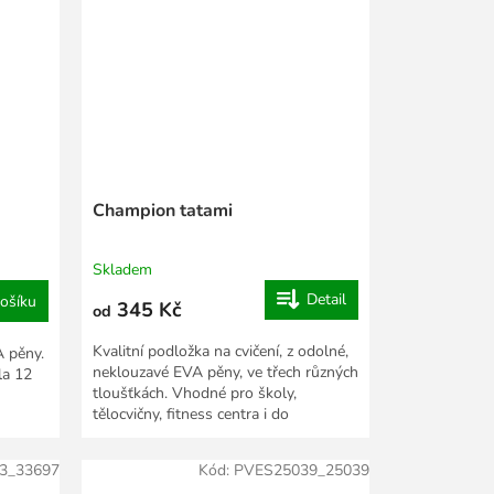
Champion tatami
Skladem
Detail
ošíku
345 Kč
od
Kvalitní podložka na cvičení, z odolné,
A pěny.
neklouzavé EVA pěny, ve třech různých
la 12
tloušťkách. Vhodné pro školy,
tělocvičny, fitness centra i do
domácnosti.
3_33697
Kód:
PVES25039_25039