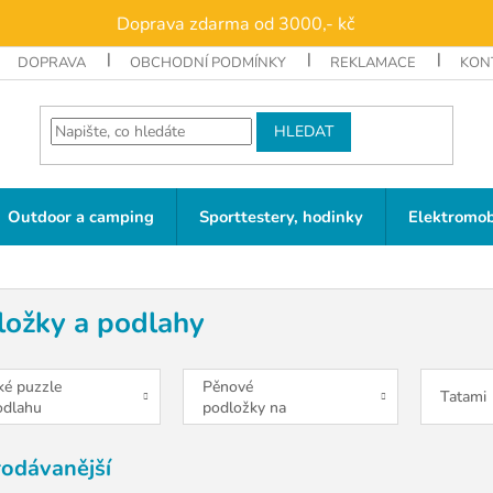
Doprava zdarma od 3000,- kč
DOPRAVA
OBCHODNÍ PODMÍNKY
REKLAMACE
KON
HLEDAT
Outdoor a camping
Sporttestery, hodinky
Elektromob
ložky a podlahy
ké puzzle
Pěnové
Tatami
odlahu
podložky na
podlahu
rodávanější