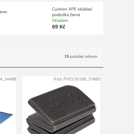
Cushion XPE skládací
erec
podložka černá
Skladem
69 Kč
15
položek celkem
4_34498
Kód:
PVES30168_37660