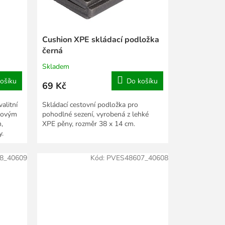
Cushion XPE skládací podložka
černá
Skladem
ošíku
Do košíku
69 Kč
alitní
Skládací cestovní podložka pro
uzovým
pohodlné sezení, vyrobená z lehké
,
XPE pěny, rozměr 38 x 14 cm.
y.
8_40609
Kód:
PVES48607_40608