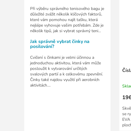
Při výběru správného tenisového bagu je
důležité zvážit několik klíčových faktorů,
které vám pomohou najít tašku, která
nejlépe vyhovuje vašim potřebám. Zde je
několik tipů, jak si vybrat správný teni...
Jak správně vybrat činky na
posilování?
Cvičení s činkami je velmi účinnou a
jednoduchou aktivitou, která vám může
posloužit k vytvarování určitých
Čís
svalových partií a k celkovému zpevnění.
Činky také najdou využití při aerobních
aktivitách....
Skl
196
Skvě
se ry
EVA 
ploc