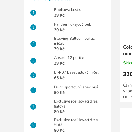
Rubikova kostka
39 Kč
Panther hokejový puk
20 Kč
Blowing Balloon foukací
míček
Col
79 Kč
mod
Absorb 12 potítko
Skl
29 Kč
BM-07 baseballový míček
320
65 Kč
Čtyř
Drink sportovní láhev bílá
vhod
50 Kč
cm. 
Exclusive rozlišovací dres
fialová
80 Kč
Exclusive rozlišovací dres
žlutá
80 Kč