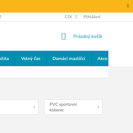
TAKTY
GDPR
CZK
Přihlášení
NÁKUPNÍ
Prázdný košík
KOŠÍK
ilita
Volný čas
Domácí mazlíčci
Akce a slevy
PVC sportovní
koberec