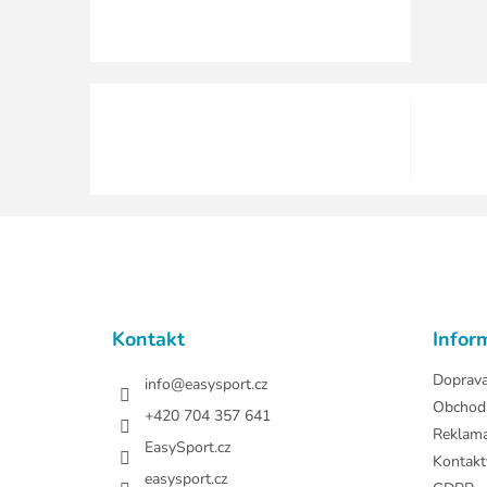
Z
á
p
a
t
Kontakt
Infor
í
Doprav
info
@
easysport.cz
Obchod
+420 704 357 641
Reklam
EasySport.cz
Kontakt
easysport.cz