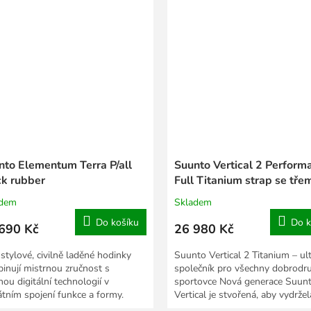
nto Elementum Terra P/all
Suunto Vertical 2 Perform
ck rubber
Full Titanium strap se tře
řemínky
adem
Skladem
Do košíku
Do k
690 Kč
26 980 Kč
 stylové, civilně laděné hodinky
Suunto Vertical 2 Titanium – ul
inují mistrnou zručnost s
společník pro všechny dobrodr
nou digitální technologií v
sportovce Nová generace Suun
átním spojení funkce a formy.
Vertical je stvořená, aby vydržel
ly Terra (země) jsou...
navigovala a...