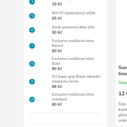
29 Kč
BM-07 baseballový míček
65 Kč
Drink sportovní láhev bílá
50 Kč
Exclusive rozlišovací dres
fialová
80 Kč
Exclusive rozlišovací dres
žlutá
Suu
80 Kč
bla
PU Super grip Black základní
omotávka černá
Skl
89 Kč
12 
Exclusive rozlišovací dres
oranžová
Tyto
80 Kč
komb
přes
unik
Mode