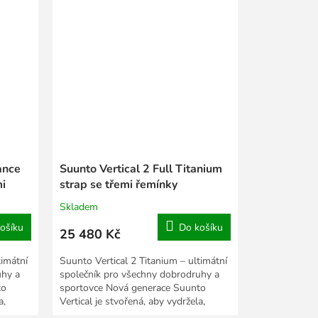
ance
Suunto Vertical 2 Full Titanium
mi
strap se třemi řemínky
Skladem
ošíku
Do košíku
25 480 Kč
timátní
Suunto Vertical 2 Titanium – ultimátní
uhy a
společník pro všechny dobrodruhy a
to
sportovce Nová generace Suunto
a,
Vertical je stvořená, aby vydržela,
navigovala a...