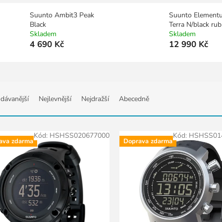
Suunto Ambit3 Peak
Suunto Element
Black
Terra N/black ru
Skladem
Skladem
4 690 Kč
12 990 Kč
dávanější
Nejlevnější
Nejdražší
Abecedně
Kód:
HSHSS020677000
Kód:
HSHSS01
ava zdarma
Doprava zdarma