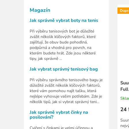
Magazín
Dopr
Jak správně vybrat boty na tenis
Při výběru tenisových bot je důležité
zvážit několik klíčových faktorů, které
zajišťují, že obuv bude pohodlná,
podpůrná a vhodná pro povrch, na
kterém budete hrát. Zde jsou některé
tipy, jak správně ...
Jak vybrat správný tenisový bag
Při výběru správného tenisového bagu je
Suu
důležité zvážit několik klíčových faktorů,
Full
které vám pomohou najít tašku, která
řem
nejlépe vyhovuje vašim potřebám. Zde je
Skl
několik tipů, jak si vybrat správný teni...
24 
Jak správně vybrat činky na
posilování?
Suun
nejv
Cvičení s činkami je velmi účinnou a