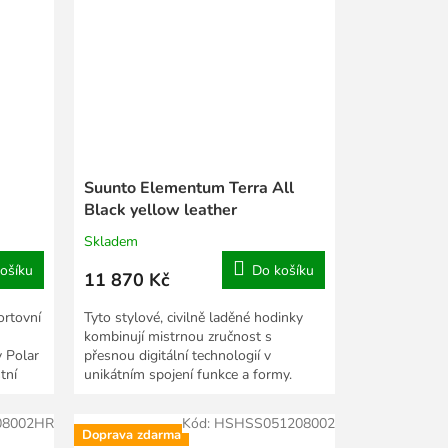
Suunto Elementum Terra All
Black yellow leather
Skladem
ošíku
Do košíku
11 870 Kč
ortovní
Tyto stylové, civilně laděné hodinky
kombinují mistrnou zručnost s
 Polar
přesnou digitální technologií v
tní
unikátním spojení funkce a formy.
Modely Terra (země) jsou...
08002HR
Kód:
HSHSS051208002
Doprava zdarma