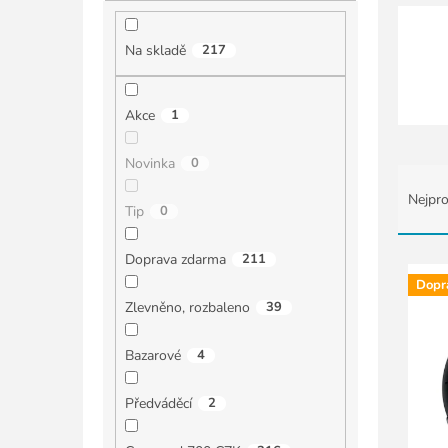
í
p
a
Na skladě
217
n
e
l
Akce
1
Novinka
0
Ř
a
Nejpro
Tip
0
z
e
n
V
Doprava zdarma
211
í
ý
Dopr
p
p
Zlevněno, rozbaleno
39
r
i
o
s
Bazarové
4
d
p
u
r
Předváděcí
2
k
o
t
d