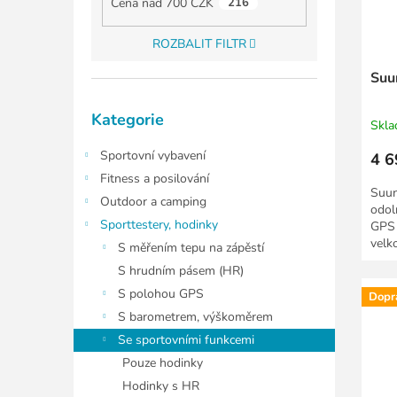
Cena nad 700 CZK
216
ů
u
k
ROZBALIT FILTR
t
ů
Suu
Přeskočit
Kategorie
kategorie
Skl
Sportovní vybavení
4 6
Fitness a posilování
Suun
Outdoor a camping
odol
Sporttestery, hodinky
GPS 
velk
S měřením tepu na zápěstí
mode
S hrudním pásem (HR)
S polohou GPS
Dopr
S barometrem, výškoměrem
Se sportovními funkcemi
Pouze hodinky
Hodinky s HR