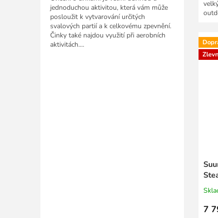
velk
jednoduchou aktivitou, která vám může
outdo
posloužit k vytvarování určitých
solár
svalových partií a k celkovému zpevnění.
Činky také najdou využití při aerobních
Dopr
aktivitách....
Zlev
Suu
Ste
Skl
7 7