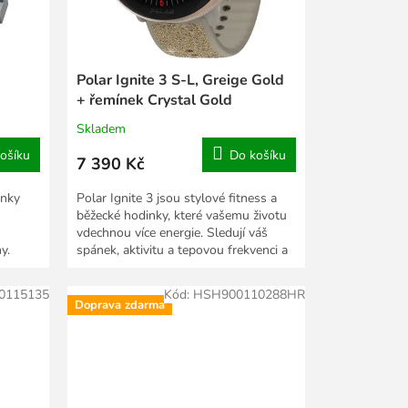
Polar Ignite 3 S-L, Greige Gold
+ řemínek Crystal Gold
Skladem
ošíku
Do košíku
7 390 Kč
inky
Polar Ignite 3 jsou stylové fitness a
běžecké hodinky, které vašemu životu
vdechnou více energie. Sledují váš
y.
spánek, aktivitu a tepovou frekvenci a
nabízejí...
0115135
Kód:
HSH900110288HR
Doprava zdarma