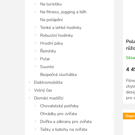
Na turistiku
Na fitness, jogging a běh
Na potápění
Tenké a lehké hodinky
Robustní hodinky
Pola
Hrudní pásy
růž
Řemínky
Skl
Polar
Suunto
4 4
Bezpečná sluchátka
Fitn
Elektromobilita
chyt
Volný čas
desi
pro c
Domácí mazlíčci
hodin
Chovatelské potřeby
Ohrádky pro zvířata
Dopr
Dvířka a zábrany pro zvířata
Tašky a batohy na zvířata