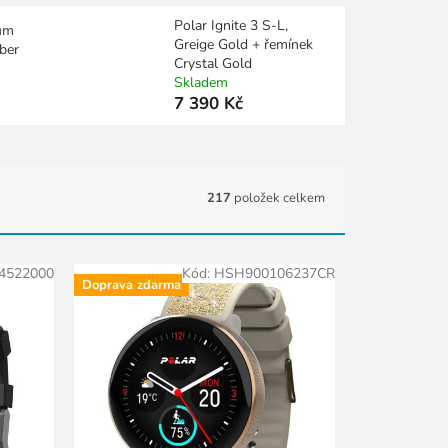
Polar Ignite 3 S-L,
um
Greige Gold + řemínek
bber
Crystal Gold
Skladem
7 390 Kč
217
položek celkem
4522000
Kód:
HSH900106237CR
Doprava zdarma