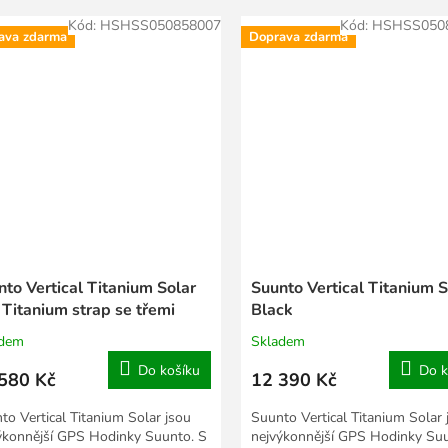
Kód:
HSHSS050858007
Kód:
HSHSS050
ava zdarma
Doprava zdarma
nto Vertical Titanium Solar
Suunto Vertical Titanium S
 Titanium strap se třemi
Black
ínky
adem
Skladem
Do košíku
Do k
580 Kč
12 390 Kč
to Vertical Titanium Solar jsou
Suunto Vertical Titanium Solar 
ýkonnější GPS Hodinky Suunto. S
nejvýkonnější GPS Hodinky Suu