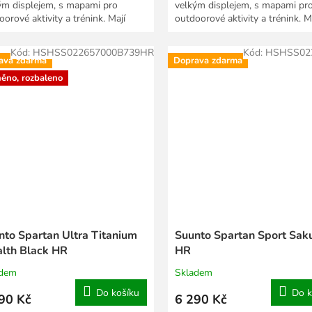
ým displejem, s mapami pro
velkým displejem, s mapami pr
orové aktivity a trénink. Mají
outdoorové aktivity a trénink. M
ní dobíjení,...
solární dobíjení,...
Kód:
HSHSS022657000B739HR
Kód:
HSHSS02
ava zdarma
Doprava zdarma
něno, rozbaleno
nto Spartan Ultra Titanium
Suunto Spartan Sport Sak
alth Black HR
HR
adem
Skladem
Do košíku
Do k
90 Kč
6 290 Kč