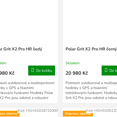
ar Grit X2 Pro HR šedý
Polar Grit X2 Pro HR černý
adem
Skladem
Do košíku
Do k
980 Kč
20 980 Kč
ium outdoorové a multisportovní
Premium outdoorové a multisp
nky s GPS a hlavními
hodinky s GPS a hlavními
inkovými funkcemi Hodinky Polar
tréninkovými funkcemi. Hodinky
 X2 Pro jsou odolné a robustní
Grit X2 Pro jsou odolné a robus
oorové sportovní...
outdoorové sportovní...
Kód:
HSHSS018732000
Kód:
HSHSS0512
ava zdarma
Doprava zdarma