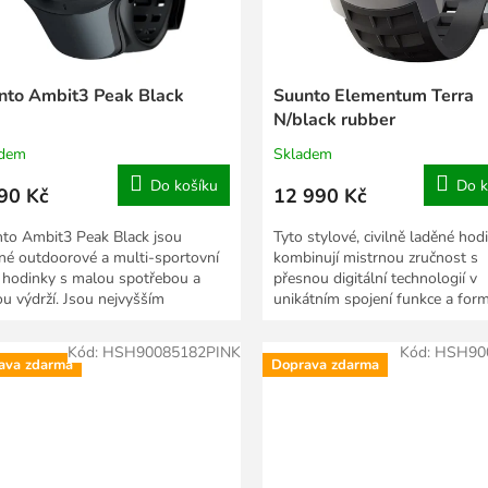
nto Ambit3 Peak Black
Suunto Elementum Terra
N/black rubber
adem
Skladem
Do košíku
Do k
90 Kč
12 990 Kč
to Ambit3 Peak Black jsou
Tyto stylové, civilně laděné hod
né outdoorové a multi-sportovní
kombinují mistrnou zručnost s
hodinky s malou spotřebou a
přesnou digitální technologií v
ou výdrží. Jsou nejvyšším
unikátním spojení funkce a form
lem fenomenální řady...
Modely Terra (země) jsou...
Kód:
HSH90085182PINK
Kód:
HSH90
ava zdarma
Doprava zdarma