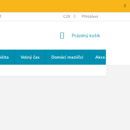
TAKTY
GDPR
CZK
Přihlášení
NÁKUPNÍ
Prázdný košík
KOŠÍK
ilita
Volný čas
Domácí mazlíčci
Akce a slevy