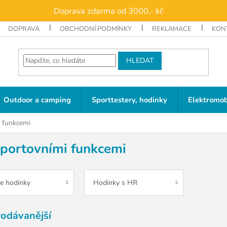
Doprava zdarma od 3000,- kč
DOPRAVA
OBCHODNÍ PODMÍNKY
REKLAMACE
KON
HLEDAT
Outdoor a camping
Sporttestery, hodinky
Elektromob
 funkcemi
sportovními funkcemi
e hodinky
Hodinky s HR
rodávanější