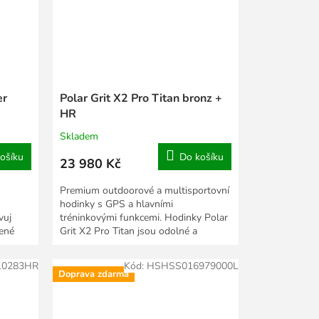
er
Polar Grit X2 Pro Titan bronz +
HR
Skladem
ošíku
Do košíku
23 980 Kč
Premium outdoorové a multisportovní
hodinky s GPS a hlavními
vuj
tréninkovými funkcemi. Hodinky Polar
ené
Grit X2 Pro Titan jsou odolné a
robustní outdoorové...
10283HR
Kód:
HSHSS016979000L
Doprava zdarma