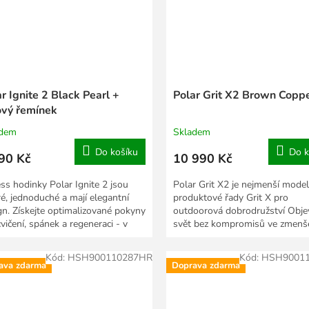
r Ignite 2 Black Pearl +
Polar Grit X2 Brown Copp
ový řemínek
adem
Skladem
Do košíku
Do k
90 Kč
10 990 Kč
ess hodinky Polar Ignite 2 jsou
Polar Grit X2 je nejmenší model
ré, jednoduché a mají elegantní
produktové řady Grit X pro
gn. Získejte optimalizované pokyny
outdoorová dobrodružství Obje
vičení, spánek a regeneraci - v
svět bez kompromisů ve zmenš
kách...
variantě nejen pro ženy. Polar...
Kód:
HSH900110287HR
Kód:
HSH9001
ava zdarma
Doprava zdarma