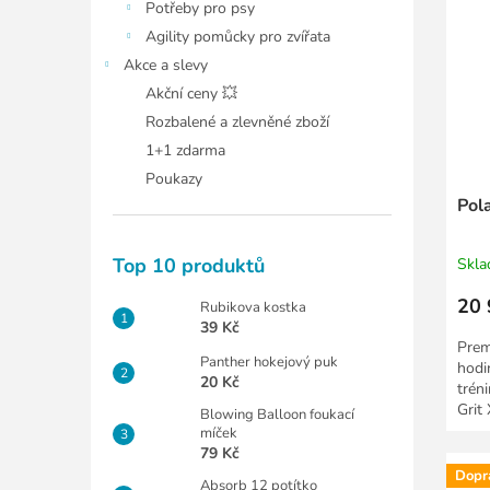
Potřeby pro psy
Agility pomůcky pro zvířata
Akce a slevy
Akční ceny 💥
Rozbalené a zlevněné zboží
1+1 zdarma
Poukazy
Pol
Top 10 produktů
Skl
20 
Rubikova kostka
39 Kč
Prem
Panther hokejový puk
hodi
20 Kč
trén
Grit
Blowing Balloon foukací
outd
míček
79 Kč
Dopr
Absorb 12 potítko