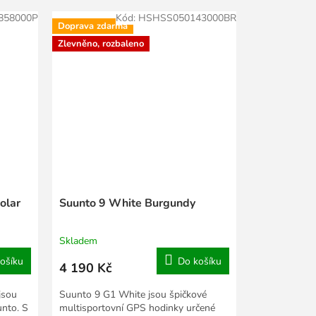
858000P
Kód:
HSHSS050143000BR
Doprava zdarma
Zlevněno, rozbaleno
olar
Suunto 9 White Burgundy
Skladem
ošíku
Do košíku
4 190 Kč
jsou
Suunto 9 G1 White jsou špičkové
nto. S
multisportovní GPS hodinky určené