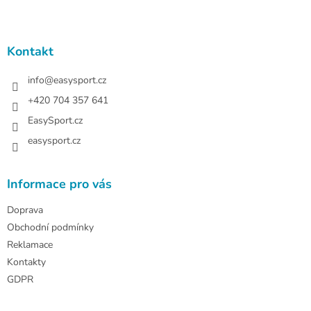
Z
á
p
a
Kontakt
t
í
info
@
easysport.cz
+420 704 357 641
EasySport.cz
easysport.cz
Informace pro vás
Doprava
Obchodní podmínky
Reklamace
Kontakty
GDPR