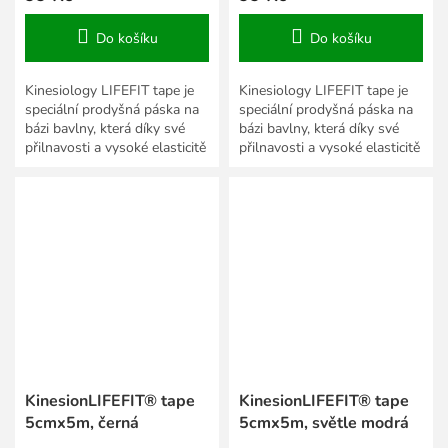
Do košíku
Do košíku
Kinesiology LIFEFIT tape je
Kinesiology LIFEFIT tape je
speciální prodyšná páska na
speciální prodyšná páska na
bázi bavlny, která díky své
bázi bavlny, která díky své
přilnavosti a vysoké elasticitě
přilnavosti a vysoké elasticitě
podporuje svaly a jejich
podporuje svaly a jejich
správnou funkci.
správnou funkci.
KinesionLIFEFIT® tape
KinesionLIFEFIT® tape
5cmx5m, černá
5cmx5m, světle modrá