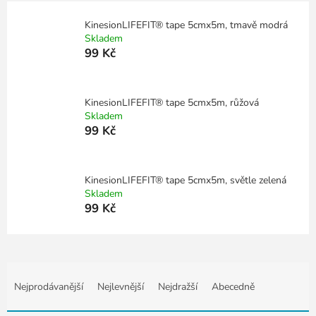
KinesionLIFEFIT® tape 5cmx5m, tmavě modrá
Skladem
99 Kč
KinesionLIFEFIT® tape 5cmx5m, růžová
Skladem
99 Kč
KinesionLIFEFIT® tape 5cmx5m, světle zelená
Skladem
99 Kč
Ř
a
Nejprodávanější
Nejlevnější
Nejdražší
Abecedně
z
e