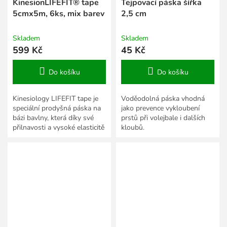
KinesionLIFEFIT® tape
Tejpovací páska šířka
5cmx5m, 6ks, mix barev
2,5 cm
Skladem
Skladem
599 Kč
45 Kč
Do košíku
Do košíku
Kinesiology LIFEFIT tape je
Voděodolná páska vhodná
speciální prodyšná páska na
jako prevence vykloubení
bázi bavlny, která díky své
prstů při volejbale i dalších
přilnavosti a vysoké elasticitě
kloubů.
podporuje svaly a jejich
správnou funkci.