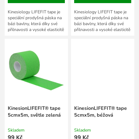
Kinesiology LIFEFIT tape je
Kinesiology LIFEFIT tape je
speciální prodyšná páska na
speciální prodyšná páska na
bázi bavlny, která díky své
bázi bavlny, která díky své
přilnavosti a vysoké elasticitě
přilnavosti a vysoké elasticitě
podporuje svaly a jejich
podporuje svaly a jejich
správnou funkci.
správnou funkci.
KinesionLIFEFIT® tape
KinesionLIFEFIT® tape
5cmx5m, světle zelená
5cmx5m, béžová
Skladem
Skladem
99 Kč
99 Kč