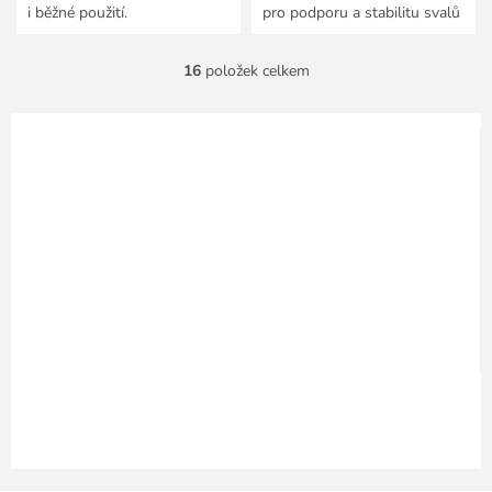
i běžné použití.
pro podporu a stabilitu svalů
a kloubů.
16
položek celkem
O
v
l
á
d
a
c
í
p
r
v
k
y
v
ý
p
i
s
u