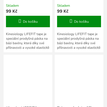
Skladem
Skladem
99 Kč
99 Kč
Do košíku
Do košíku
Kinesiology LIFEFIT tape je
Kinesiology LIFEFIT tape je
speciální prodyšná páska na
speciální prodyšná páska na
bázi bavlny, která díky své
bázi bavlny, která díky své
přilnavosti a vysoké elasticitě
přilnavosti a vysoké elasticitě
podporuje svaly a jejich
podporuje svaly a jejich
správnou funkci.
správnou funkci.