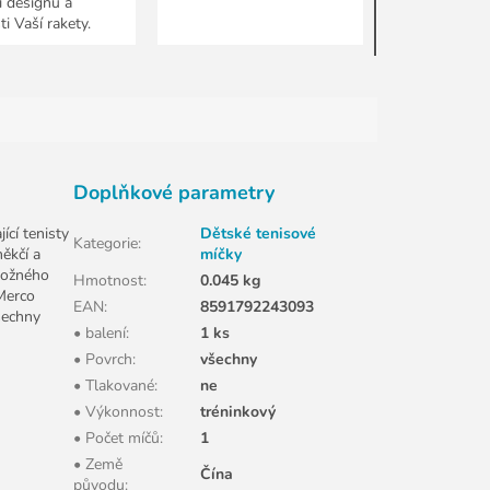
í designu a
i Vaší rakety.
Doplňkové parametry
cí tenisty
Dětské tenisové
Kategorie
:
měkčí a
míčky
možného
Hmotnost
:
0.045 kg
 Merco
EAN
:
8591792243093
šechny
• balení
:
1 ks
• Povrch
:
všechny
• Tlakované
:
ne
• Výkonnost
:
tréninkový
• Počet míčů
:
1
• Země
Čína
původu
: