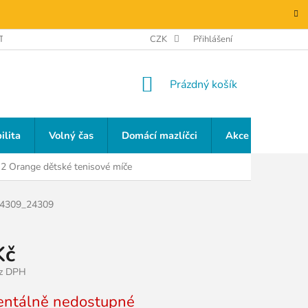
TAKTY
GDPR
CZK
Přihlášení
NÁKUPNÍ
Prázdný košík
KOŠÍK
ilita
Volný čas
Domácí mazlíčci
Akce a slevy
 2 Orange dětské tenisové míče
4309_24309
Kč
ez DPH
ntálně nedostupné