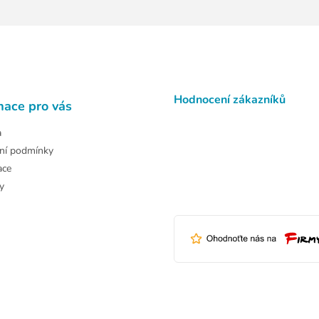
Hodnocení zákazníků
mace pro vás
a
ní podmínky
ace
y