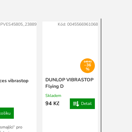
:
PVES45805_23889
Kód:
0045566961068
149 Kč
–36
%
DUNLOP VIBRASTOP
es vibrastop
Flying D
Skladem
94 Kč
Detail
košíku
smajlíci“ pro