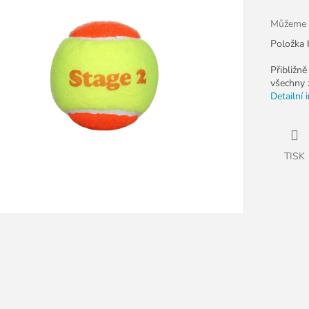
k.
Můžeme d
Položka 
Přibližně
všechny z
Detailní 
TISK