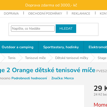
Doprava zdarma od 3000,- kč
DOPRAVA
OBCHODNÍ PODMÍNKY
REKLAMACE
KON
HLEDAT
Outdoor a camping
Sporttestery, hodinky
Elektromob
Tenis
Tenisové míče
Dětské tenisové míčky
Stage
ge 2 Orange dětské tenisové míče
PVES2
né
noceno
Podrobnosti hodnocení
Značka:
Merco
ní
29 
u
24 Kč b
Měrná
Mome
cena: