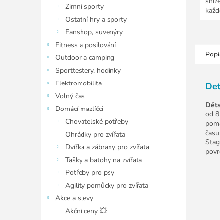
sníže
Zimní sporty
každ
Ostatní hry a sporty
Fanshop, suvenýry
Fitness a posilování
Popi
Outdoor a camping
Sporttestery, hodinky
Elektromobilita
Det
Volný čas
Děts
Domácí mazlíčci
od 8
Chovatelské potřeby
poma
času
Ohrádky pro zvířata
Stag
Dvířka a zábrany pro zvířata
povr
Tašky a batohy na zvířata
Potřeby pro psy
Agility pomůcky pro zvířata
Akce a slevy
Akční ceny 💥