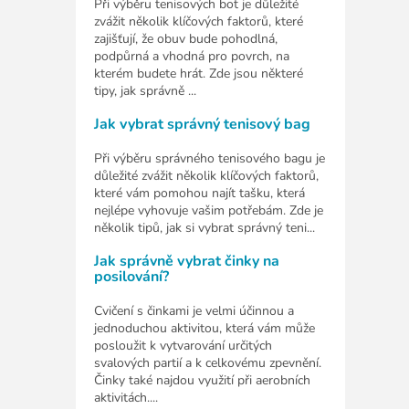
Při výběru tenisových bot je důležité
zvážit několik klíčových faktorů, které
zajišťují, že obuv bude pohodlná,
podpůrná a vhodná pro povrch, na
kterém budete hrát. Zde jsou některé
tipy, jak správně ...
Jak vybrat správný tenisový bag
Při výběru správného tenisového bagu je
důležité zvážit několik klíčových faktorů,
které vám pomohou najít tašku, která
nejlépe vyhovuje vašim potřebám. Zde je
několik tipů, jak si vybrat správný teni...
Jak správně vybrat činky na
posilování?
Cvičení s činkami je velmi účinnou a
jednoduchou aktivitou, která vám může
posloužit k vytvarování určitých
svalových partií a k celkovému zpevnění.
Činky také najdou využití při aerobních
aktivitách....