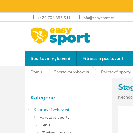
Přejít
na
obsah
+420 704 357 641
info@easysport.cz
Sportovní vybavení
Fitness a posilování
Domů
Sportovní vybavení
Raketové sporty
P
Sta
o
Přeskočit
s
Kategorie
Průměr
Neohod
kategorie
t
hodnoce
r
produkt
Sportovní vybavení
a
je
Raketové sporty
n
0,0
Tenis
z
n
5
Tenisové rakety