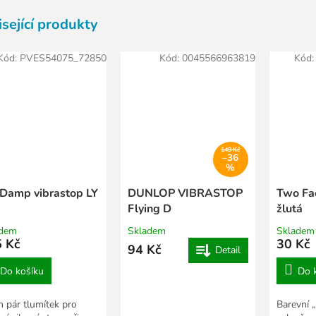
sející produkty
Kód:
PVES54075_72850
Kód:
0045566963819
Kód
149 Kč
–36
%
 Damp vibrastop LY
DUNLOP VIBRASTOP
Two Fac
Flying D
žlutá
adem
Skladem
Skladem
 Kč
30 Kč
94 Kč
Detail
Do košíku
Do 
n pár tlumítek pro
Barevní „