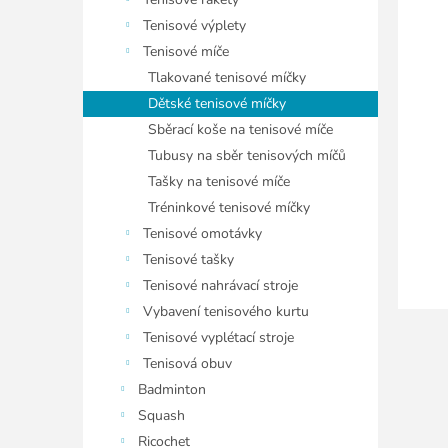
í
hvězdiče
p
Tenisové výplety
a
Tenisové míče
n
Tlakované tenisové míčky
e
Dětské tenisové míčky
l
Sběrací koše na tenisové míče
Tubusy na sběr tenisových míčů
Tašky na tenisové míče
Tréninkové tenisové míčky
Tenisové omotávky
Tenisové tašky
Tenisové nahrávací stroje
Vybavení tenisového kurtu
Tenisové vyplétací stroje
Tenisová obuv
Badminton
Squash
Ricochet