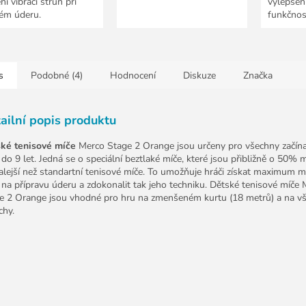
ní vibrací strun při
vylepšen
ém úderu.
funkčnost
s
Podobné (4)
Hodnocení
Diskuze
Značka
ailní popis produktu
ké tenisové míče
Merco Stage 2 Orange jsou určeny pro všechny začínají
 do 9 let. Jedná se o speciální beztlaké míče, které jsou přibližně o 50% 
lejší než standartní tenisové míče. To umožňuje hráči získat maximum 
 na přípravu úderu a zdokonalit tak jeho techniku. Dětské tenisové míče
e 2 Orange jsou vhodné pro hru na zmenšeném kurtu (18 metrů) a na v
chy.