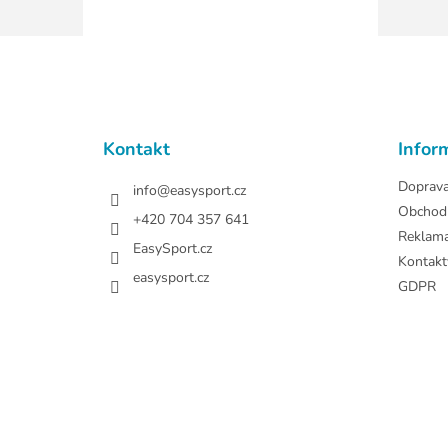
Z
á
p
a
t
Kontakt
Infor
í
Doprav
info
@
easysport.cz
Obchod
+420 704 357 641
Reklam
EasySport.cz
Kontakt
easysport.cz
GDPR