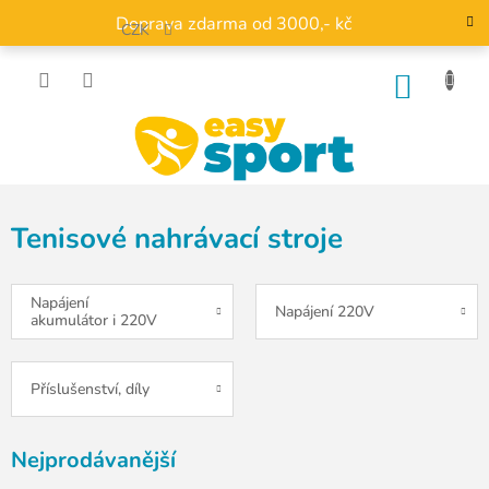
Přejít
Doprava zdarma od 3000,- kč
na
CZK
obsah
NÁKU
KOŠÍK
Tenisové nahrávací stroje
Napájení
Napájení 220V
akumulátor i 220V
Příslušenství, díly
Nejprodávanější