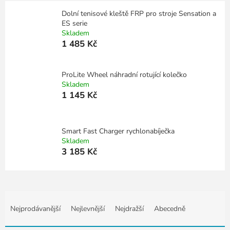
Dolní tenisové kleště FRP pro stroje Sensation a
ES serie
Skladem
1 485 Kč
ProLite Wheel náhradní rotující kolečko
Skladem
1 145 Kč
Smart Fast Charger rychlonabíječka
Skladem
3 185 Kč
Ř
a
Nejprodávanější
Nejlevnější
Nejdražší
Abecedně
z
e