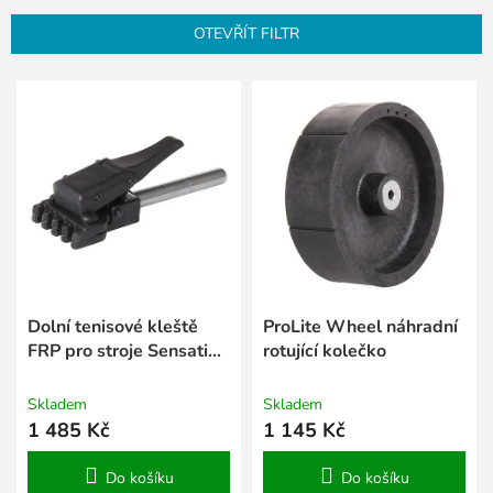
n
OTEVŘÍT FILTR
í
p
V
r
ý
o
p
d
i
u
s
k
p
t
r
ů
o
d
u
k
Dolní tenisové kleště
ProLite Wheel náhradní
t
FRP pro stroje Sensation
rotující kolečko
ů
a ES serie
Skladem
Skladem
1 485 Kč
1 145 Kč
Do košíku
Do košíku