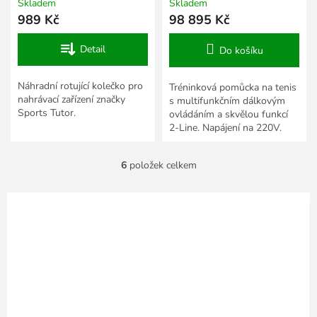
Skladem
Skladem
989 Kč
98 895 Kč
Detail
Do košíku
Náhradní rotující kolečko pro
Tréninková pomůcka na tenis
nahrávací zařízení značky
s multifunkčním dálkovým
Sports Tutor.
ovládáním a skvělou funkcí
2-Line. Napájení na 220V.
6
položek celkem
O
v
l
á
d
a
c
í
p
r
v