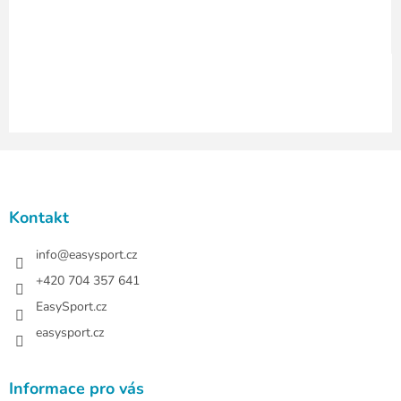
k
y
v
ý
p
i
s
u
Z
á
p
a
Kontakt
t
í
info
@
easysport.cz
+420 704 357 641
EasySport.cz
easysport.cz
Informace pro vás