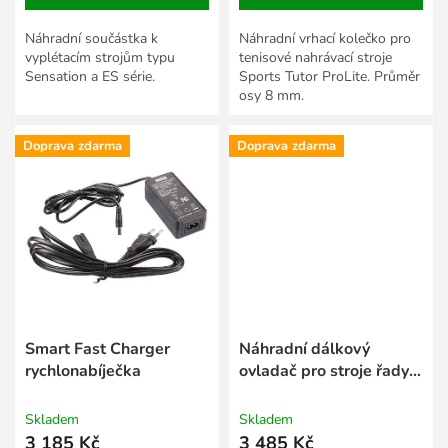
Náhradní součástka k
Náhradní vrhací kolečko pro
vyplétacím strojům typu
tenisové nahrávací stroje
Sensation a ES série.
Sports Tutor ProLite. Průměr
osy 8 mm.
Doprava zdarma
Doprava zdarma
Smart Fast Charger
Náhradní dálkový
rychlonabíječka
ovladač pro stroje řady
MF
Skladem
Skladem
3 185 Kč
3 485 Kč