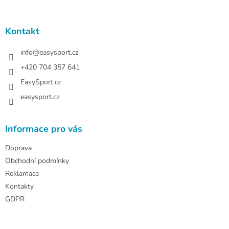
á
p
a
Kontakt
t
í
info
@
easysport.cz
+420 704 357 641
EasySport.cz
easysport.cz
Informace pro vás
Doprava
Obchodní podmínky
Reklamace
Kontakty
GDPR