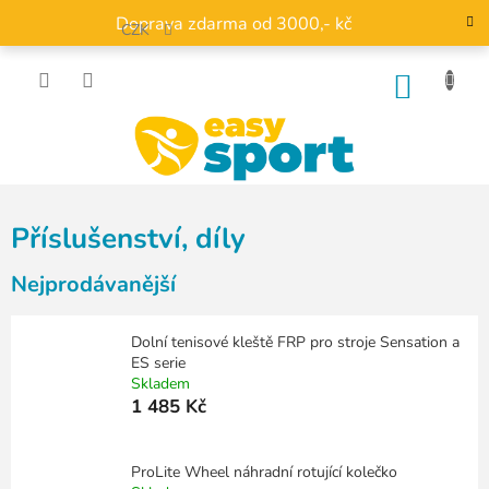
Přejít
Doprava zdarma od 3000,- kč
na
CZK
obsah
NÁKU
KOŠÍK
Příslušenství, díly
Nejprodávanější
Dolní tenisové kleště FRP pro stroje Sensation a
ES serie
Skladem
1 485 Kč
ProLite Wheel náhradní rotující kolečko