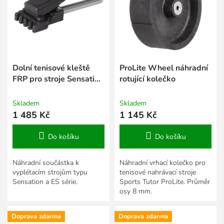
s
k
p
t
r
ů
o
d
u
k
Dolní tenisové kleště
ProLite Wheel náhradní
t
FRP pro stroje Sensation
rotující kolečko
ů
a ES serie
Skladem
Skladem
1 485 Kč
1 145 Kč
Do košíku
Do košíku
Náhradní součástka k
Náhradní vrhací kolečko pro
vyplétacím strojům typu
tenisové nahrávací stroje
Sensation a ES série.
Sports Tutor ProLite. Průměr
osy 8 mm.
Doprava zdarma
Doprava zdarma