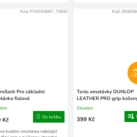
Kód:
PVES54067_72842
Kód:
004556
4
–
roSorb Pro základní
Tenis omotávky DUNLOP
távka fialová
LEATHER PRO grip kožený
mm
adem
Skladem
Do košíku
399 Kč
 Kč
ce kvalitní omotávka nabízející