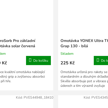
roSorb Pro základní
Omotávka YONEX Ultra T
távka solar červená
Grap 130 - bílá
adem
Skladem
Do košíku
Do k
 Kč
225 Kč
ce kvalitní omotávka nabízející
Omotávka určená pro rakety se
dlný grip a zvýšenou absorbci
standardním a dlouhým držadl
při hře.
Skvěle absorbuje pot a vibrace p
úderech a tím výrazně zvyšuje
ovladatelnost rakety....
Kód:
PVES44948_18410
Kód:
PVES4345