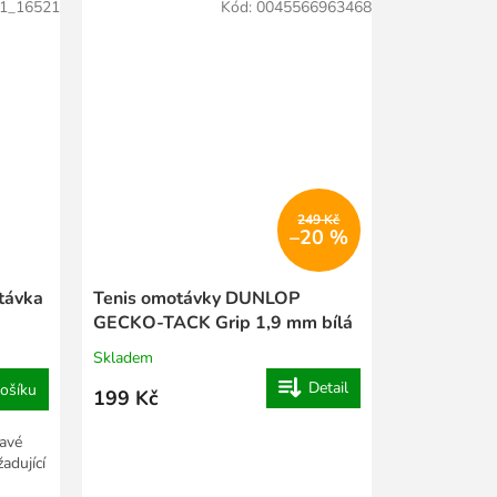
1_16521
Kód:
0045566963468
249 Kč
–20 %
távka
Tenis omotávky DUNLOP
GECKO-TACK Grip 1,9 mm bílá
Skladem
Detail
ošíku
199 Kč
ravé
adující