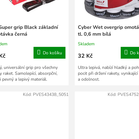
Super grip Black základní
Cyber Wet overgrip omot
távka černá
tl. 0,6 mm bílá
adem
Skladem
Do košíku
Do k
Kč
32 Kč
ý, universální grip pro všechny
Ultra lepivá, nabízí hladký a po
y raket. Samolepící, absorpční,
pocit při držení rakety, vynikajíc
i pevný a lepivý materiál.
a odolnost.
Kód:
PVES43438_5051
Kód:
PVES4752