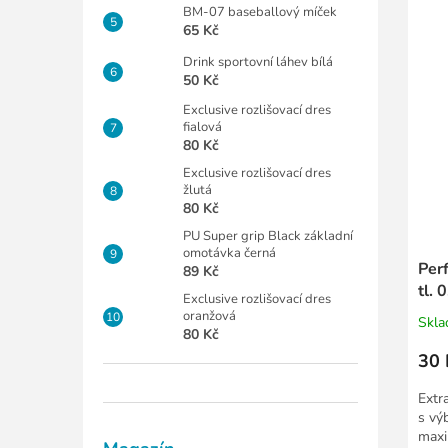
BM-07 baseballový míček
65 Kč
Drink sportovní láhev bílá
50 Kč
Exclusive rozlišovací dres
fialová
80 Kč
Exclusive rozlišovací dres
žlutá
80 Kč
PU Super grip Black základní
omotávka černá
Per
89 Kč
tl. 
Exclusive rozlišovací dres
oranžová
Skl
80 Kč
30 
Extr
s vý
maxi