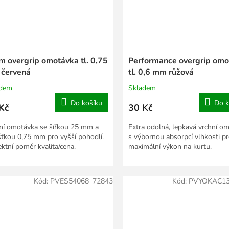
m overgrip omotávka tl. 0,75
Performance overgrip omo
červená
tl. 0,6 mm růžová
adem
Skladem
Do košíku
Do k
Kč
30 Kč
ní omotávka se šířkou 25 mm a
Extra odolná, lepkavá vrchní o
šťkou 0,75 mm pro vyšší pohodlí.
s výbornou absorpcí vlhkosti p
ektní poměr kvalita/cena.
maximální výkon na kurtu.
Kód:
PVES54068_72843
Kód:
PVYOKAC13