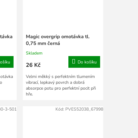
távka
Magic overgrip omotávka tl.
0,75 mm černá
Skladem
ošíku
Do košíku
26 Kč
motávka
Velmi měkký s perfektním tlumením
ro
vibrací, lepkavý povrch a dobrá
absorpce potu pro perfektní pocit při
hře.
0-3-501
Kód:
PVES52038_67998