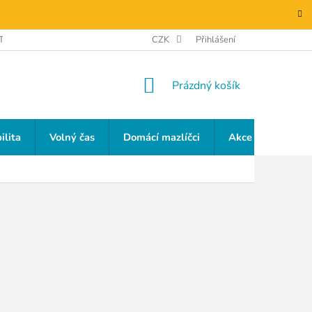
TAKTY
GDPR
CZK
Přihlášení
NÁKUPNÍ
Prázdný košík
KOŠÍK
ilita
Volný čas
Domácí mazlíčci
Akce a slevy