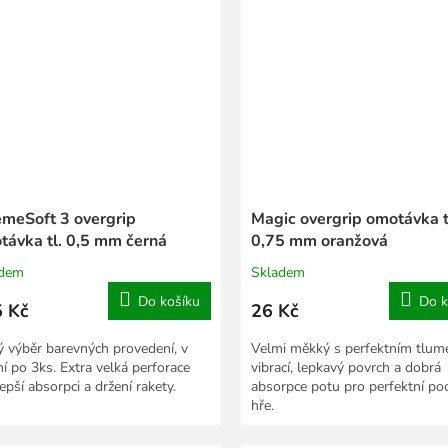
emeSoft 3 overgrip
Magic overgrip omotávka t
távka tl. 0,5 mm černá
0,75 mm oranžová
adem
Skladem
Do košíku
Do k
 Kč
26 Kč
ý výběr barevných provedení, v
Velmi měkký s perfektním tlum
ní po 3ks. Extra velká perforace
vibrací, lepkavý povrch a dobrá
epší absorpci a držení rakety.
absorpce potu pro perfektní poci
hře.