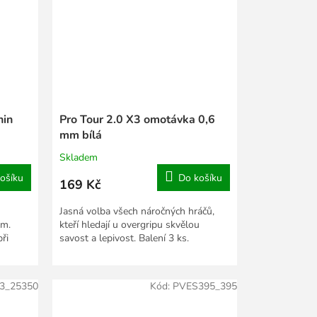
hin
Pro Tour 2.0 X3 omotávka 0,6
mm bílá
Skladem
ošíku
Do košíku
169 Kč
Jasná volba všech náročných hráčů,
em.
kteří hledají u overgripu skvělou
ři
savost a lepivost. Balení 3 ks.
3_25350
Kód:
PVES395_395