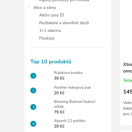
Akce a slevy
Akční ceny 💥
Rozbalené a zlevněné zboží
1+1 zdarma
Poukazy
Top 10 produktů
Xtr
omo
Rubikova kostka
39 Kč
Skl
Panther hokejový puk
145
20 Kč
Blowing Balloon foukací
Velk
míček
bale
79 Kč
pro l
Absorb 12 potítko
29 Kč