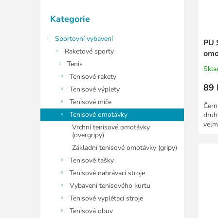
ů
u
Přeskočit
k
Kategorie
kategorie
t
ů
Sportovní vybavení
PU 
Raketové sporty
omo
Tenis
Skl
Tenisové rakety
89 
Tenisové výplety
Tenisové míče
Čern
Tenisové omotávky
druh
velm
Vrchní tenisové omotávky
(overgripy)
Základní tenisové omotávky (gripy)
Tenisové tašky
Tenisové nahrávací stroje
Vybavení tenisového kurtu
Tenisové vyplétací stroje
Tenisová obuv