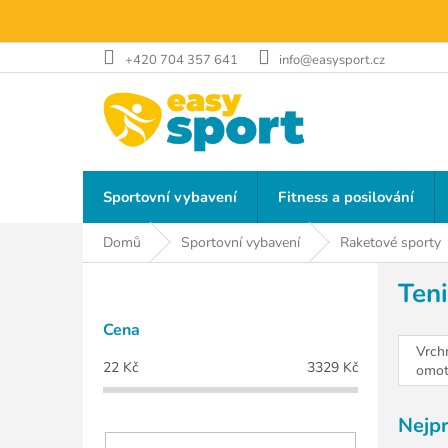
Přejít
na
obsah
+420 704 357 641
info@easysport.cz
Sportovní vybavení
Fitness a posilování
Domů
Sportovní vybavení
Raketové sporty
P
Ten
o
s
Cena
t
Vrchn
r
22
Kč
3329
Kč
omot
a
(over
n
Nejp
n