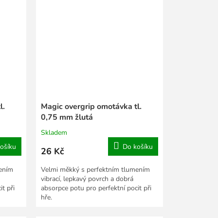
l.
Magic overgrip omotávka tl.
0,75 mm žlutá
Skladem
ošíku
Do košíku
26 Kč
ením
Velmi měkký s perfektním tlumením
vibrací, lepkavý povrch a dobrá
t při
absorpce potu pro perfektní pocit při
hře.