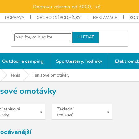
Doprava zdarma od 3000,- kč
DOPRAVA
OBCHODNÍ PODMÍNKY
REKLAMACE
KON
HLEDAT
Outdoor a camping
Sporttestery, hodinky
Elektromob
Tenis
Tenisové omotávky
isové omotávky
í tenisové
Základní
ávky
tenisové
gripy)
omotávky
(gripy)
rodávanější