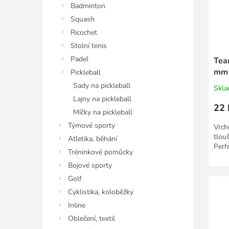
Badminton
Squash
Ricochet
Stolní tenis
Padel
Tea
mm 
Pickleball
Sady na pickleball
Skl
Lajny na pickleball
22 
Míčky na pickleball
Týmové sporty
Vrch
tlou
Atletika, běhání
Perf
Tréninkové pomůcky
Bojové sporty
Golf
Cyklistika, koloběžky
Inline
Oblečení, textil