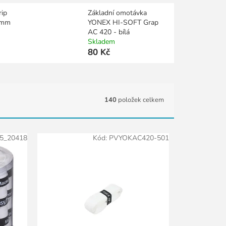
rip
Základní omotávka
6 mm
YONEX HI-SOFT Grap
AC 420 - bílá
Skladem
80 Kč
140
položek celkem
5_20418
Kód:
PVYOKAC420-501