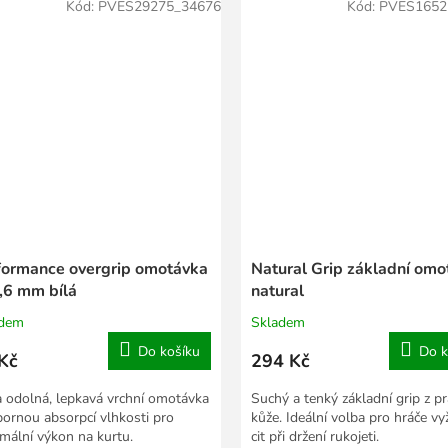
Kód:
PVES29275_34676
Kód:
PVES1652
formance overgrip omotávka
Natural Grip základní omo
0,6 mm bílá
natural
adem
Skladem
Do košíku
Do k
Kč
294 Kč
a odolná, lepkavá vrchní omotávka
Suchý a tenký základní grip z p
bornou absorpcí vlhkosti pro
kůže. Ideální volba pro hráče vyž
mální výkon na kurtu.
cit při držení rukojeti.