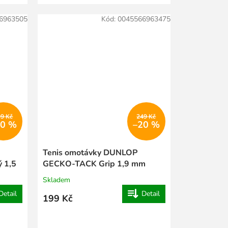
6963505
Kód:
0045566963475
99 Kč
249 Kč
20 %
–20 %
Tenis omotávky DUNLOP
 1,5
GECKO-TACK Grip 1,9 mm
černá
Skladem
Detail
Detail
199 Kč