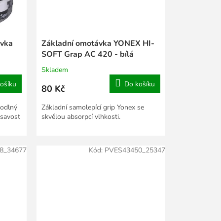
ávka
Základní omotávka YONEX HI-
SOFT Grap AC 420 - bílá
Skladem
ošíku
Do košíku
80 Kč
hodlný
Základní samolepící grip Yonex se
í savost
skvělou absorpcí vlhkosti.
8_34677
Kód:
PVES43450_25347