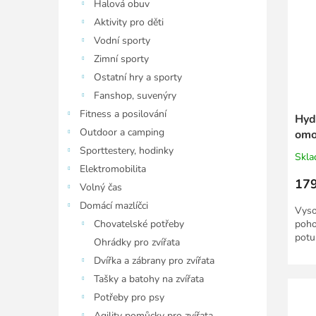
Halová obuv
Aktivity pro děti
Vodní sporty
Zimní sporty
Ostatní hry a sporty
Fanshop, suvenýry
Fitness a posilování
Hyd
Outdoor a camping
omo
Sporttestery, hodinky
Skl
Elektromobilita
179
Volný čas
Domácí mazlíčci
Vyso
Chovatelské potřeby
poho
potu 
Ohrádky pro zvířata
Dvířka a zábrany pro zvířata
Tašky a batohy na zvířata
Potřeby pro psy
Agility pomůcky pro zvířata