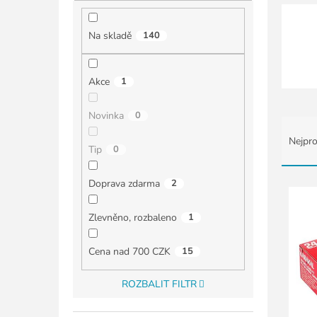
í
p
a
Na skladě
140
n
e
l
Akce
1
Novinka
0
Ř
a
Nejpro
Tip
0
z
e
n
V
Doprava zdarma
2
í
ý
p
p
Zlevněno, rozbaleno
1
r
i
o
s
Cena nad 700 CZK
15
d
p
u
r
ROZBALIT FILTR
k
o
t
d