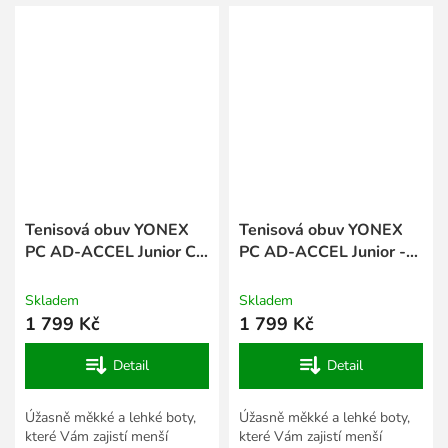
Tabulce velikostí textilu a...
povrchu. Obuv má tak větší...
Tenisová obuv YONEX
Tenisová obuv YONEX
PC AD-ACCEL Junior CL
PC AD-ACCEL Junior -
- Sunset Red
bílá
Skladem
Skladem
1 799 Kč
1 799 Kč
Detail
Detail
Úžasně měkké a lehké boty,
Úžasně měkké a lehké boty,
které Vám zajistí menší
které Vám zajistí menší