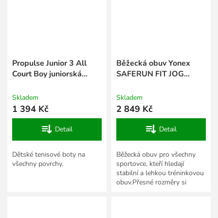
Propulse Junior 3 All
Běžecká obuv Yonex
Court Boy juniorská
SAFERUN FIT JOG
tenisová obuv
WOMEN - Deep See
Skladem
Skladem
1 394 Kč
2 849 Kč
Detail
Detail
Dětské tenisové boty na
Běžecká obuv pro všechny
všechny povrchy.
sportovce, kteří hledají
stabilní a lehkou tréninkovou
obuv.Přesné rozměry si
snadno zkontrolujete v
Tabulce velikostí textilu a...