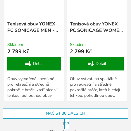
Tenisová obuv YONEX
Tenisová obuv YONEX
PC SONICAGE MEN -
PC SONICAGE WOMEN
khaki
- růžová
Skladem
Skladem
2 799 Kč
2 799 Kč
Detail
Detail
Obuv vytvořená speciálně
Obuv vytvořená speciálně
pro rekreační a středně
pro rekreační a středně
pokročilé hráče, kteří hledají
pokročilé hráče, kteří hledají
lehkou, pohodlnou obuv,
lehkou, pohodlnou obuv,
která podpoří všechny
která podpoří všechny
pohyby po kurtu. Po první
pohyby po kurtu. Po první
lehké...
lehké...
NAČÍST 30 DALŠÍCH
S
1
3
t
O
r