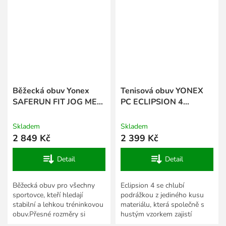
Běžecká obuv Yonex
Tenisová obuv YONEX
SAFERUN FIT JOG MEN
PC ECLIPSION 4
- Deep See
WOMEN - White
Skladem
Skladem
2 849 Kč
2 399 Kč
Detail
Detail
Běžecká obuv pro všechny
Eclipsion 4 se chlubí
sportovce, kteří hledají
podrážkou z jediného kusu
stabilní a lehkou tréninkovou
materiálu, která společně s
obuv.Přesné rozměry si
hustým vzorkem zajistí
snadno zkontrolujete v
bezkonkurenční přilnavost k