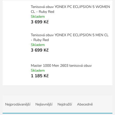
Tenisová obuv YONEX PC ECLIPSION 5 WOMEN
CL - Ruby Red
Skladem
3 699 Kč
Tenisová obuv YONEX PC ECLIPSION 5 MEN CL
- Ruby Red
Skladem
3 699 Kč
Master 1000 Men 2603 tenisová obuv
Skladem
1 185 Kč
Ř
a
Nejprodávanější
Nejlevnější
Nejdražší
Abecedně
z
e