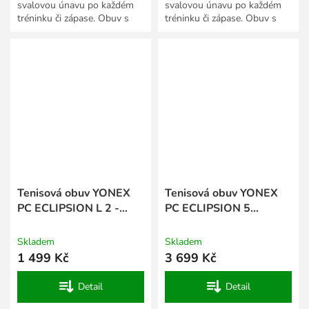
svalovou únavu po každém
svalovou únavu po každém
tréninku či zápase. Obuv s
tréninku či zápase. Obuv s
technologií POWER
technologií POWER
CUSHION skvěle pohlcuje
CUSHION skvěle pohlcuje
nárazy a...
nárazy a...
Tenisová obuv YONEX
Tenisová obuv YONEX
PC ECLIPSION L 2 -
PC ECLIPSION 5
růžová
WOMEN - White Brown
Skladem
Skladem
1 499 Kč
3 699 Kč
Detail
Detail