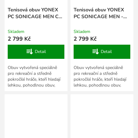
Tenisová obuv YONEX
Tenisová obuv YONEX
PC SONICAGE MEN CL
PC SONICAGE MEN -
- tmavě modrá
bílá
Skladem
Skladem
2 799 Kč
2 799 Kč
Detail
Detail
Obuv vytvořená speciálně
Obuv vytvořená speciálně
pro rekreační a středně
pro rekreační a středně
pokročilé hráče, kteří hledají
pokročilé hráče, kteří hledají
lehkou, pohodlnou obuv,
lehkou, pohodlnou obuv,
která podpoří všechny
která podpoří všechny
pohyby po kurtu. Po první
pohyby po kurtu. Po první
lehké...
lehké...