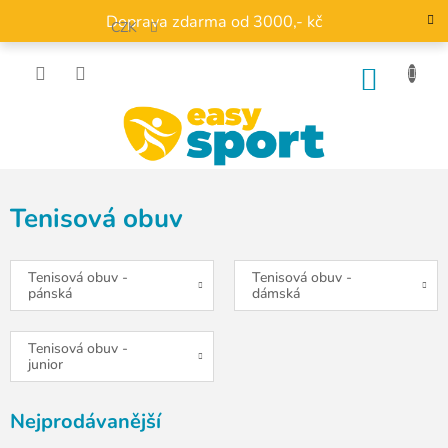
Přejít
Doprava zdarma od 3000,- kč
na
CZK
obsah
NÁKU
KOŠÍK
Tenisová obuv
Tenisová obuv -
Tenisová obuv -
pánská
dámská
Tenisová obuv -
junior
Nejprodávanější