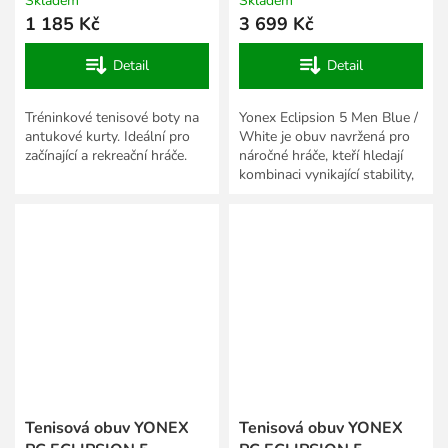
Skladem
Skladem
1 185 Kč
3 699 Kč
Detail
Detail
Tréninkové tenisové boty na
Yonex Eclipsion 5 Men Blue /
antukové kurty. Ideální pro
White je obuv navržená pro
začínající a rekreační hráče.
náročné hráče, kteří hledají
kombinaci vynikající stability,
pohodlí a dlouhé životnosti.
Tento...
Tenisová obuv YONEX
Tenisová obuv YONEX