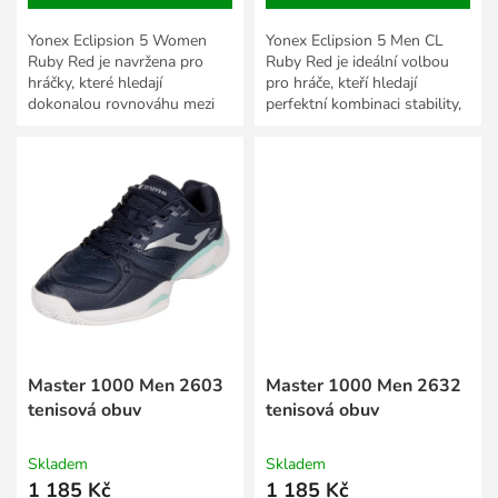
Yonex Eclipsion 5 Women
Yonex Eclipsion 5 Men CL
Ruby Red je navržena pro
Ruby Red je ideální volbou
hráčky, které hledají
pro hráče, kteří hledají
dokonalou rovnováhu mezi
perfektní kombinaci stability,
stabilitou, komfortem a
pohodlí a špičkového výkonu
špičkovým výkonem na kurtu.
na kurtu. Tento model...
Tento...
Master 1000 Men 2603
Master 1000 Men 2632
tenisová obuv
tenisová obuv
Skladem
Skladem
1 185 Kč
1 185 Kč