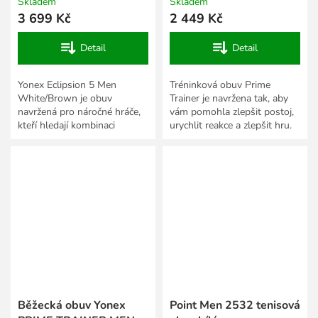
Skladem
Skladem
3 699 Kč
2 449 Kč
Detail
Detail
Yonex Eclipsion 5 Men
Tréninková obuv Prime
White/Brown je obuv
Trainer je navržena tak, aby
navržená pro náročné hráče,
vám pomohla zlepšit postoj,
kteří hledají kombinaci
urychlit reakce a zlepšit hru.
vynikající stability, pohodlí a
Je zkonstruována k posílení
dlouhé životnosti. Tento
"power position",...
model,...
Běžecká obuv Yonex
Point Men 2532 tenisová