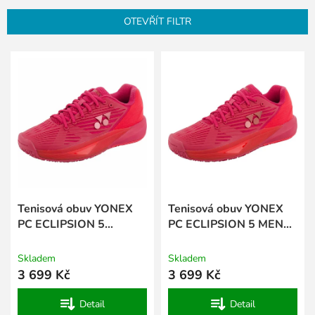
n
OTEVŘÍT FILTR
í
p
V
r
ý
o
p
d
i
u
s
k
p
t
r
ů
o
d
u
k
Tenisová obuv YONEX
Tenisová obuv YONEX
t
PC ECLIPSION 5
PC ECLIPSION 5 MEN
ů
WOMEN CL - Ruby Red
CL - Ruby Red
Skladem
Skladem
3 699 Kč
3 699 Kč
Detail
Detail