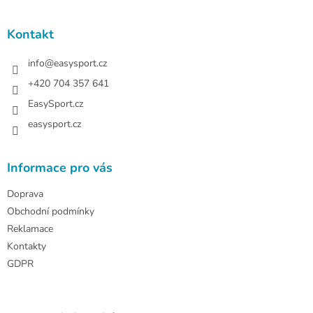
á
p
a
Kontakt
t
í
info
@
easysport.cz
+420 704 357 641
EasySport.cz
easysport.cz
Informace pro vás
Doprava
Obchodní podmínky
Reklamace
Kontakty
GDPR