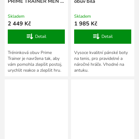
PRIME TRAINER MEN -
obuv bílá
Sunset Red
Skladem
Skladem
2 449 Kč
1 985 Kč
Detail
Detail
Tréninková obuv Prime
Vysoce kvalitní pánské boty
Trainer je navržena tak, aby
na tenis, pro pravidelné a
vám pomohla zlepšit postoj,
náročné hráče. Vhodné na
urychlit reakce a zlepšit hru.
antuku.
Je zkonstruována k posílení
"power position",...