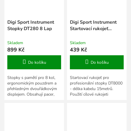
Digi Sport Instrument
Digi Sport Instrument
Stopky DT280 8 Lap
Startovací rukojeť
15metrů
Skladem
Skladem
899 Kč
439 Kč
Do košíku
Do košíku
Stopky s pamětí pro 8 kol,
Startovací rukojeť pro
ergonomickým pouzdrem a
profesionální stopky DT8000
přehledným dvouřádkovým
- délka kabelu 15metrů.
displejem. Obsahují pacer,
Použití cílové rukojeti
timer a možnost měření až 99
zpřesňuje měření - pohyb
mezičasů.
palcem je jeden z
nejrychlejších....