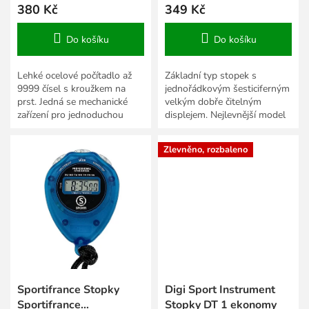
380 Kč
349 Kč
Do košíku
Do košíku
Lehké ocelové počítadlo až
Základní typ stopek s
9999 čísel s kroužkem na
jednořádkovým šesticiferným
prst. Jedná se mechanické
velkým dobře čitelným
zařízení pro jednoduchou
displejem. Nejlevnější model
kontrolu či statistiku. Každý
od Digi Sport, dobrá kvalita
stisk je zaznamenán a...
za slušnou cenu.
Zlevněno, rozbaleno
Sportifrance Stopky
Digi Sport Instrument
Sportifrance
Stopky DT 1 ekonomy