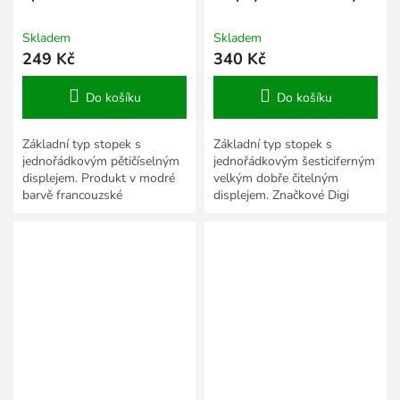
Chronométre
Skladem
Skladem
249 Kč
340 Kč
Do košíku
Do košíku
Základní typ stopek s
Základní typ stopek s
jednořádkovým pětičíselným
jednořádkovým šesticiferným
displejem. Produkt v modré
velkým dobře čitelným
barvě francouzské
displejem. Značkové Digi
společnosti Sportifrance.
Sport stopky za cenu
neznačkových. Tyto stopky v
této cenové...