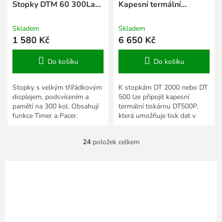
Stopky DTM 60 300Lap
Kapesní termální
s podsvětlením
tiskárna pro DT500
nebo DT2000
Skladem
Skladem
1 580 Kč
6 650 Kč
Do košíku
Do košíku
Stopky s velkým třířádkovým
K stopkám DT 2000 nebo DT
displejem, podsvícením a
500 lze připojit kapesní
pamětí na 300 kol. Obsahují
termální tiskárnu DT500P,
funkce Timer a Pacer.
která umožňuje tisk dat v
režimech LAP nebo LAP-
SPLIT, a to buď okamžitě
24
položek celkem
během...
O
v
l
á
d
a
c
í
p