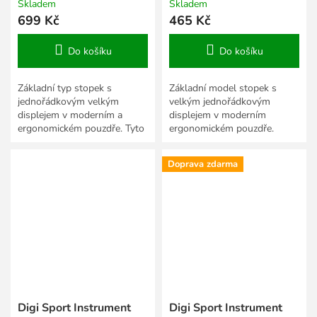
Skladem
Skladem
699 Kč
465 Kč
Do košíku
Do košíku
Základní typ stopek s
Základní model stopek s
jednořádkovým velkým
velkým jednořádkovým
displejem v moderním a
displejem v moderním
ergonomickém pouzdře. Tyto
ergonomickém pouzdře.
stopky mají řadu funkcí, které
se vyskytují až u stopek o...
Doprava zdarma
Digi Sport Instrument
Digi Sport Instrument