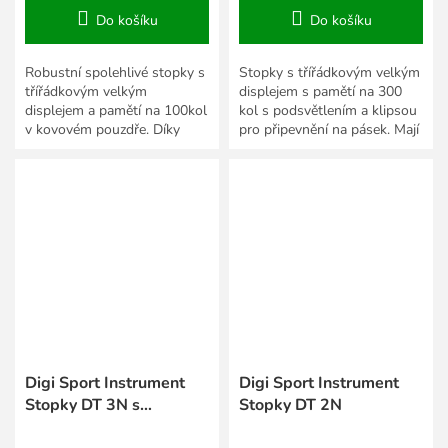
Do košíku
Do košíku
Robustní spolehlivé stopky s
Stopky s třířádkovým velkým
třířádkovým velkým
displejem s pamětí na 300
displejem a pamětí na 100kol
kol s podsvětlením a klipsou
v kovovém pouzdře. Díky
pro připevnění na pásek. Mají
kvalitní konstrukci a základní
zobrazení nejrychlejšího,
voděodolnosti jsou tyto...
nejpomalejšího a...
Digi Sport Instrument
Digi Sport Instrument
Stopky DT 3N s
Stopky DT 2N
odpočtem