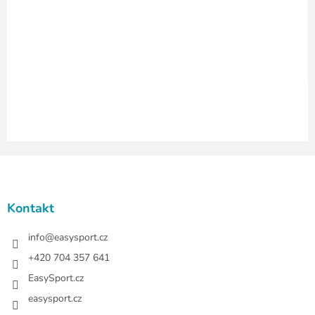
r
v
k
y
v
ý
p
i
s
u
Z
á
p
a
Kontakt
t
í
info
@
easysport.cz
+420 704 357 641
EasySport.cz
easysport.cz