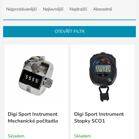
Ř
a
Nejprodávanější
Nejlevnější
Nejdražší
Abecedně
z
e
n
OTEVŘÍT FILTR
í
p
V
r
ý
o
p
d
i
u
s
k
p
t
r
ů
o
d
u
k
Digi Sport Instrument
Digi Sport Instrument
t
Mechanické počítadlo
Stopky SCO1
ů
Skladem
Skladem