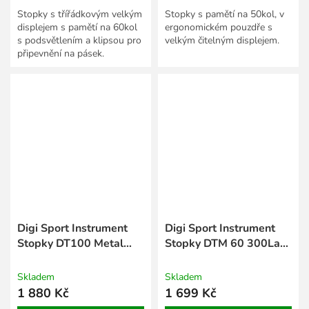
Stopky s třířádkovým velkým
Stopky s pamětí na 50kol, v
displejem s pamětí na 60kol
ergonomickém pouzdře s
s podsvětlením a klipsou pro
velkým čitelným displejem.
připevnění na pásek.
Digi Sport Instrument
Digi Sport Instrument
Stopky DT100 Metal
Stopky DTM 60 300Lap
100Lap celoocelové
s podsvětlením a klipsou
stopky
na pásek
Skladem
Skladem
1 880 Kč
1 699 Kč