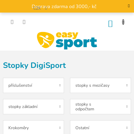
Přejít
Doprava zdarma od 3000,- kč
na
CZK
obsah
NÁKU
KOŠÍK
Stopky DigiSport
příslušenství
stopky s mezičasy
stopky s
stopky základní
odpočtem
Krokoměry
Ostatní