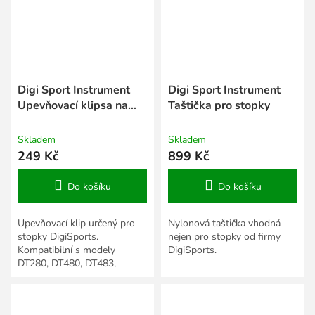
Digi Sport Instrument
Digi Sport Instrument
Upevňovací klipsa na
Taštička pro stopky
opasek
Skladem
Skladem
249 Kč
899 Kč
Do košíku
Do košíku
Upevňovací klip určený pro
Nylonová taštička vhodná
stopky DigiSports.
nejen pro stopky od firmy
Kompatibilní s modely
DigiSports.
DT280, DT480, DT483,
DTM60 včetně variant EL a N.
Klipsna je připevnitelná na
opasek nebo...