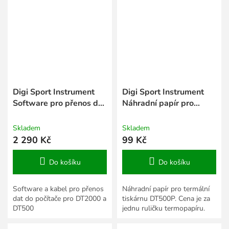
Digi Sport Instrument
Digi Sport Instrument
Software pro přenos dat
Náhradní papír pro
do počítače pro DT2000
termální tiskárnu
DT500P
Skladem
Skladem
2 290 Kč
99 Kč
Do košíku
Do košíku
Software a kabel pro přenos
Náhradní papír pro termální
dat do počítače pro DT2000 a
tiskárnu DT500P. Cena je za
DT500
jednu ruličku termopapíru.