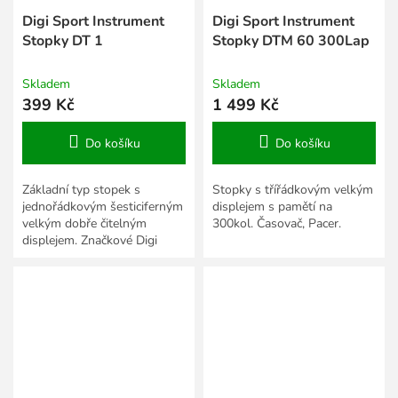
Digi Sport Instrument
Digi Sport Instrument
Stopky DT 1
Stopky DTM 60 300Lap
Skladem
Skladem
399 Kč
1 499 Kč
Do košíku
Do košíku
Základní typ stopek s
Stopky s třířádkovým velkým
jednořádkovým šesticiferným
displejem s pamětí na
velkým dobře čitelným
300kol. Časovač, Pacer.
displejem. Značkové Digi
Sport stopky za cenu
neznačkových. Tyto stopky v
této cenové...