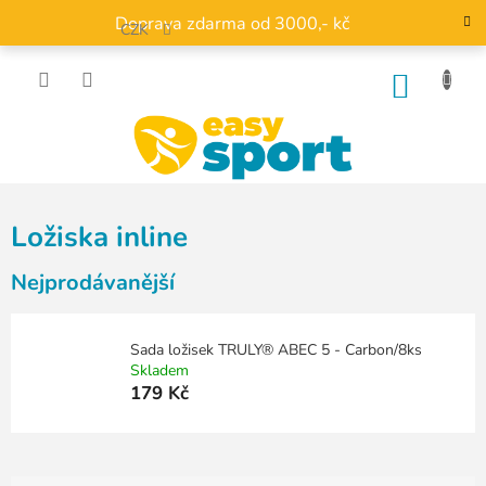
Přejít
Doprava zdarma od 3000,- kč
na
CZK
obsah
NÁKU
KOŠÍK
Ložiska inline
Nejprodávanější
Sada ložisek TRULY® ABEC 5 - Carbon/8ks
Skladem
179 Kč