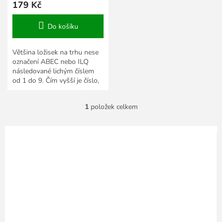
179 Kč
Do košíku
Většina ložisek na trhu nese
označení ABEC nebo ILQ
následované lichým číslem
od 1 do 9. Čím vyšší je číslo,
tím jsou díly ložiska přesněji
vyrobeny.
1
položek celkem
O
v
l
á
d
a
c
í
p
r
v
k