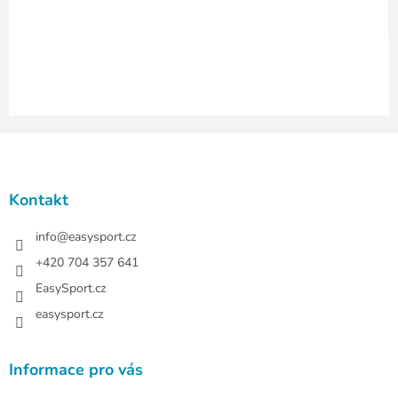
y
v
ý
p
i
s
u
Z
á
p
a
Kontakt
t
í
info
@
easysport.cz
+420 704 357 641
EasySport.cz
easysport.cz
Informace pro vás