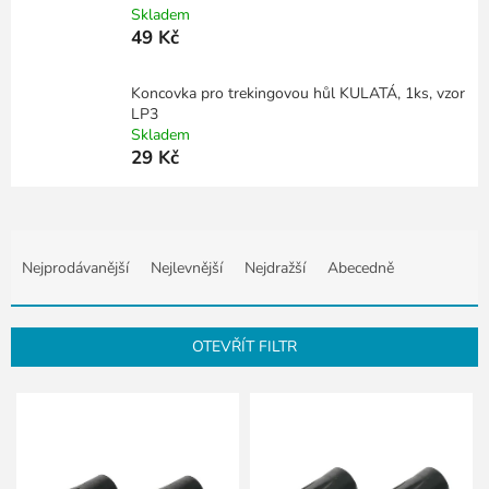
Skladem
49 Kč
Koncovka pro trekingovou hůl KULATÁ, 1ks, vzor
LP3
Skladem
29 Kč
Ř
a
Nejprodávanější
Nejlevnější
Nejdražší
Abecedně
z
e
n
OTEVŘÍT FILTR
í
p
V
r
ý
o
p
d
i
u