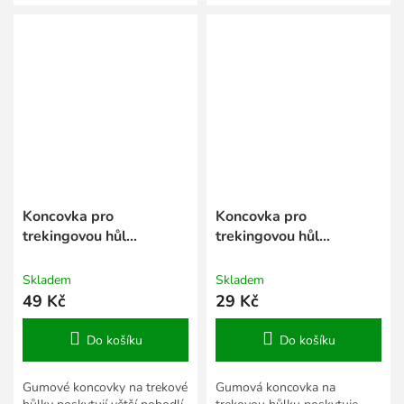
klasický hrot hůlky. Balení:
hůlek. Balení: 2ks
1ks
Koncovka pro
Koncovka pro
trekingovou hůl
trekingovou hůl
BOTIČKA, pár, vzor LP7
BOTIČKA, 1ks, vzor T7
Skladem
Skladem
49 Kč
29 Kč
Do košíku
Do košíku
Gumové koncovky na trekové
Gumová koncovka na