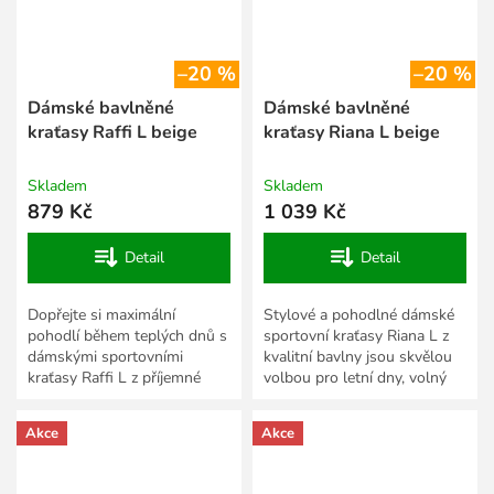
–20 %
–20 %
Dámské bavlněné
Dámské bavlněné
kraťasy Raffi L beige
kraťasy Riana L beige
Skladem
Skladem
879 Kč
1 039 Kč
Detail
Detail
Dopřejte si maximální
Stylové a pohodlné dámské
pohodlí během teplých dnů s
sportovní kraťasy Riana L z
dámskými sportovními
kvalitní bavlny jsou skvělou
kraťasy Raffi L z příjemné
volbou pro letní dny, volný
bavlny. Díky lehkému a
čas i aktivní odpočinek.
prodyšnému materiálu jsou
Měkký a prodyšný...
Akce
Akce
ideální...