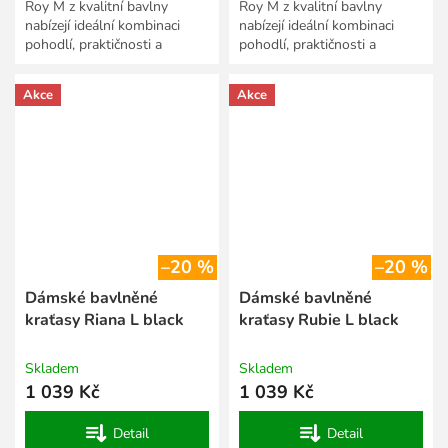
Roy M z kvalitní bavlny
Roy M z kvalitní bavlny
nabízejí ideální kombinaci
nabízejí ideální kombinaci
pohodlí, praktičnosti a
pohodlí, praktičnosti a
moderního vzhledu. Příjemný
moderního vzhledu. Příjemný
a prodyšný materiál
a prodyšný materiál
Akce
Akce
zajišťuje...
zajišťuje...
–20 %
–20 %
Dámské bavlněné
Dámské bavlněné
kraťasy Riana L black
kraťasy Rubie L black
Skladem
Skladem
1 039 Kč
1 039 Kč
Detail
Detail