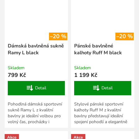
–20 %
–20 %
Dámská bavlněná sukně
Pánské bavlněné
Ramy L black
kalhoty Ruff M black
Skladem
Skladem
799 Kč
1 199 Kč
Detail
Detail
Pohodlná dámská sportovní
Stylové pánské sportovní
sukně Ramy L z kvalitní
kalhoty Ruff M z kvalitní
bavlny je ideální volbou pro
bavlny představují ideální
volný čas, procházky i
spojení pohodlí a elegantně
každodenní nošení. Příjemný
ležérního vzhledu. Díky
a prodyšný materiál...
příjemnému, prodyšnému...
Akce
Akce