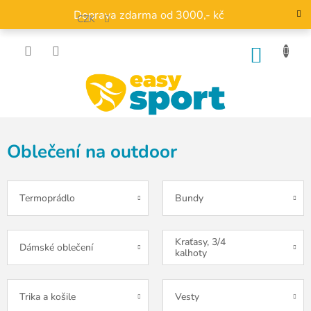
Přejít
Doprava zdarma od 3000,- kč
na
CZK
obsah
NÁKU
KOŠÍK
Oblečení na outdoor
Termoprádlo
Bundy
Kraťasy, 3/4
Dámské oblečení
kalhoty
Trika a košile
Vesty