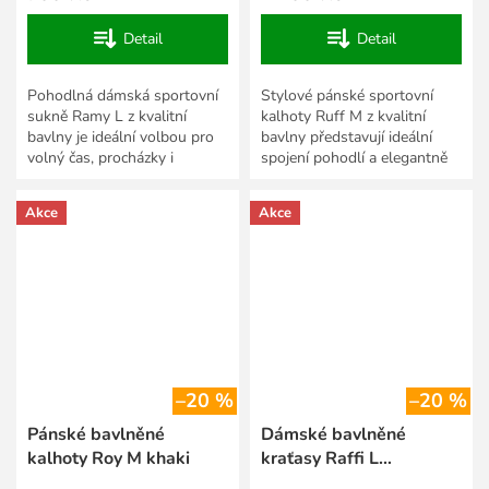
Detail
Detail
Pohodlná dámská sportovní
Stylové pánské sportovní
sukně Ramy L z kvalitní
kalhoty Ruff M z kvalitní
bavlny je ideální volbou pro
bavlny představují ideální
volný čas, procházky i
spojení pohodlí a elegantně
každodenní nošení. Příjemný
ležérního vzhledu. Díky
a prodyšný materiál...
příjemnému, prodyšnému...
Akce
Akce
–20 %
–20 %
Pánské bavlněné
Dámské bavlněné
kalhoty Roy M khaki
kraťasy Raffi L
anthracite