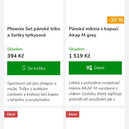
–20 %
Phoenix Set pánské triko
Pánská mikina s kapucí
a šortky tyrkysová
Akap M grey
Skladem
Skladem
394 Kč
1 519 Kč
Detail
Do košíku
Lehká a pohodlná rozepínací
Sportovní set pro chlapce a
mikina AKAP M vyrobená z
muže. Tričko s krátkým
vláken Cooldry, která zajišťuje
rukávem a kraťasy bez kapes
pohodlí při používání jak v
z lehkého a prodyšného
teplých, tak i chladnějších
polyesteru.
dnech. Ideální...
Akce
Akce