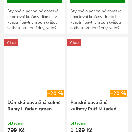
Stylové a pohodlné dámské
Stylové a pohodlné dámské
sportovní kraťasy Riana L z
sportovní kraťasy Rubie L z
kvalitní bavlny jsou skvělou
kvalitní bavlny jsou skvělou
volbou pro letní dny, volný
volbou pro letní dny, volný
čas i aktivní odpočinek.
čas i aktivní odpočinek.
Měkký a prodyšný...
Měkký a prodyšný...
Akce
Akce
–20 %
–20 %
Dámská bavlněná sukně
Pánské bavlněné
Ramy L faded green
kalhoty Ruff M faded
green
Skladem
Skladem
799 Kč
1 199 Kč