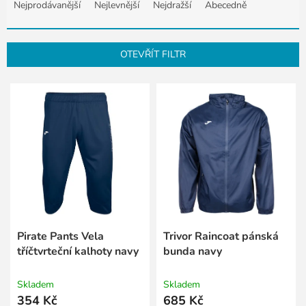
a
Nejprodávanější
Nejlevnější
Nejdražší
Abecedně
z
e
n
OTEVŘÍT FILTR
í
p
V
r
ý
o
p
d
i
u
s
k
p
t
r
ů
o
d
u
k
Pirate Pants Vela
Trivor Raincoat pánská
t
tříčtvrteční kalhoty navy
bunda navy
ů
Skladem
Skladem
354 Kč
685 Kč