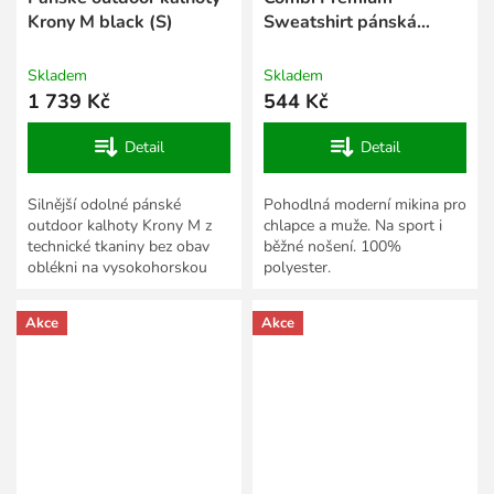
Krony M black (S)
Sweatshirt pánská
mikina tmavá šedá
Skladem
Skladem
1 739 Kč
544 Kč
Detail
Detail
Silnější odolné pánské
Pohodlná moderní mikina pro
outdoor kalhoty Krony M z
chlapce a muže. Na sport i
technické tkaniny bez obav
běžné nošení. 100%
oblékni na vysokohorskou
polyester.
turistiku v náročných
podmínkách. Prodyšný
Akce
Akce
materiál a...