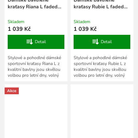
kraťasy Riana L faded
kraťasy Rubie L faded
green
green
Skladem
Skladem
1 039 Kč
1 039 Kč
Detail
Detail
Stylové a pohodlné dámské
Stylové a pohodlné dámské
sportovní kraťasy Riana L z
sportovní kraťasy Rubie L z
kvalitní bavlny jsou skvělou
kvalitní bavlny jsou skvělou
volbou pro letní dny, volný
volbou pro letní dny, volný
čas i aktivní odpočinek.
čas i aktivní odpočinek.
Měkký a prodyšný...
Měkký a prodyšný...
Akce