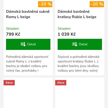
–20 %
–20 %
Dámská bavlněná sukně
Dámské bavlněné
Ramy L beige
kraťasy Rubie L beige
Skladem
Skladem
799 Kč
1 039 Kč
Detail
Detail
Pohodlná dámská sportovní
Stylové a pohodlné dámské
sukně Ramy L z kvalitní
sportovní kraťasy Rubie L z
bavlny je ideální volbou pro
kvalitní bavlny jsou skvělou
volný čas, procházky i
volbou pro letní dny, volný
každodenní nošení. Příjemný
čas i aktivní odpočinek.
a prodyšný materiál...
Měkký a prodyšný...
Akce
Akce