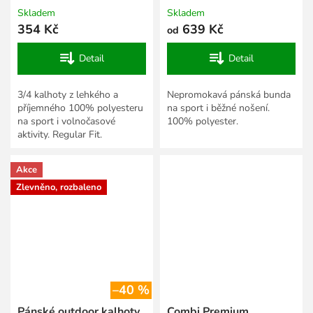
Skladem
Skladem
354 Kč
639 Kč
od
Detail
Detail
3/4 kalhoty z lehkého a
Nepromokavá pánská bunda
příjemného 100% polyesteru
na sport i běžné nošení.
na sport i volnočasové
100% polyester.
aktivity. Regular Fit.
Akce
Zlevněno, rozbaleno
–40 %
Pánské outdoor kalhoty
Combi Premium