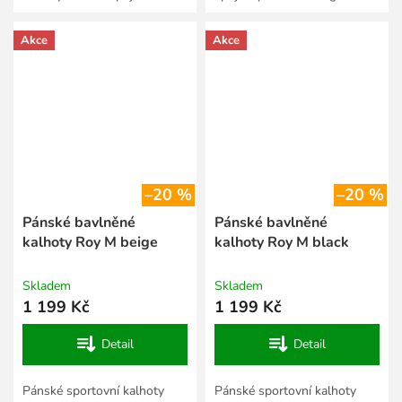
bavlny. Díky lehkému a
ležérního vzhledu. Díky
prodyšnému materiálu jsou
příjemnému, prodyšnému...
Akce
Akce
ideální...
–20 %
–20 %
Pánské bavlněné
Pánské bavlněné
kalhoty Roy M beige
kalhoty Roy M black
Skladem
Skladem
1 199 Kč
1 199 Kč
Detail
Detail
Pánské sportovní kalhoty
Pánské sportovní kalhoty