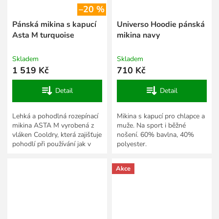
–20 %
Pánská mikina s kapucí
Universo Hoodie pánská
Asta M turquoise
mikina navy
Skladem
Skladem
1 519 Kč
710 Kč
Detail
Detail
Lehká a pohodlná rozepínací
Mikina s kapucí pro chlapce a
mikina ASTA M vyrobená z
muže. Na sport i běžné
vláken Cooldry, která zajišťuje
nošení. 60% bavlna, 40%
pohodlí při používání jak v
polyester.
teplých, tak i chladnějších
dnech. Ideální...
Akce