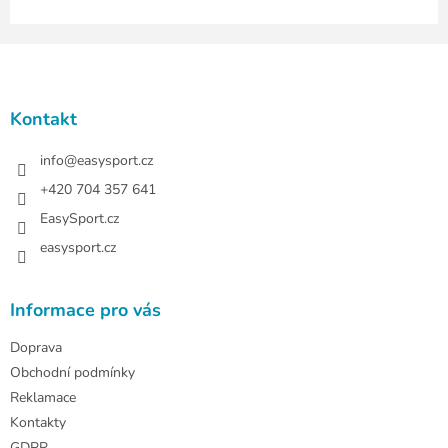
Z
á
p
a
Kontakt
t
í
info
@
easysport.cz
+420 704 357 641
EasySport.cz
easysport.cz
Informace pro vás
Doprava
Obchodní podmínky
Reklamace
Kontakty
GDPR