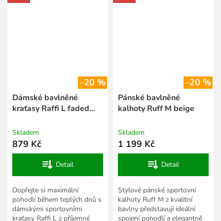
–20 %
–20 %
Dámské bavlněné
Pánské bavlněné
kraťasy Raffi L faded
kalhoty Ruff M beige
green
Skladem
Skladem
879 Kč
1 199 Kč
Detail
Detail
Dopřejte si maximální
Stylové pánské sportovní
pohodlí během teplých dnů s
kalhoty Ruff M z kvalitní
dámskými sportovními
bavlny představují ideální
kraťasy Raffi L z příjemné
spojení pohodlí a elegantně