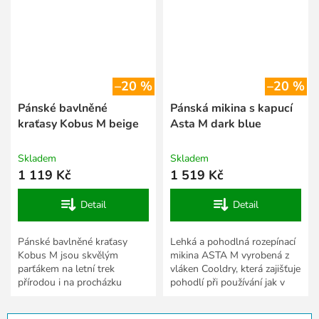
–20 %
–20 %
Pánské bavlněné
Pánská mikina s kapucí
kraťasy Kobus M beige
Asta M dark blue
Skladem
Skladem
1 119 Kč
1 519 Kč
Detail
Detail
Pánské bavlněné kraťasy
Lehká a pohodlná rozepínací
Kobus M jsou skvělým
mikina ASTA M vyrobená z
parťákem na letní trek
vláken Cooldry, která zajišťuje
přírodou i na procházku
pohodlí při používání jak v
městem. Vyrobili jsme je z
teplých, tak i chladnějších
přírodního a vzdušného
dnech. Ideální...