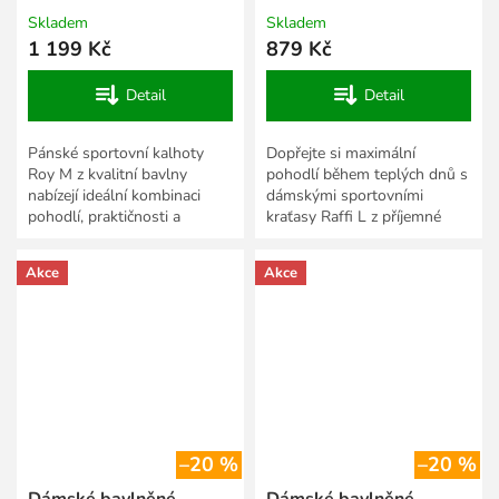
Skladem
Skladem
1 199 Kč
879 Kč
Detail
Detail
Pánské sportovní kalhoty
Dopřejte si maximální
Roy M z kvalitní bavlny
pohodlí během teplých dnů s
nabízejí ideální kombinaci
dámskými sportovními
pohodlí, praktičnosti a
kraťasy Raffi L z příjemné
moderního vzhledu. Příjemný
bavlny. Díky lehkému a
a prodyšný materiál
prodyšnému materiálu jsou
Akce
Akce
zajišťuje...
ideální...
–20 %
–20 %
Dámské bavlněné
Dámské bavlněné