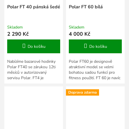
Polar FT 40 pánská šedé
Polar FT 60 bílá
Skladem
Skladem
2 290 Kč
4 000 Kč
Do košíku
Do košíku
Nabízíme bazarové hodinky
Polar FT60 je designově
Polar FT40 se zárukou 12ti
atraktivní model se velmi
měsíců v autorizovaný
bohatou sadou funkcí pro
servisu Polar. FT4 je
fitness použití. FT 60 je navíc
představitelem nové
nejlevnější verzí z FT řady,
modelové řady POLARu.
která podporuje...
Doprava zdarma
Ačkoliv se jedná o...