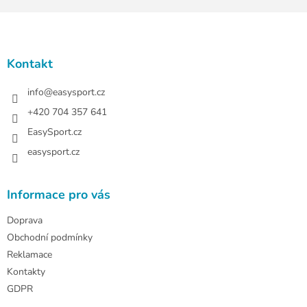
Z
á
p
a
Kontakt
t
í
info
@
easysport.cz
+420 704 357 641
EasySport.cz
easysport.cz
Informace pro vás
Doprava
Obchodní podmínky
Reklamace
Kontakty
GDPR