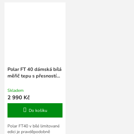
která podporuje...
která podporuje...
Polar FT 40 dámská bílá
měřič tepu s přesností
EKG
Skladem
2 990 Kč
Do košíku
Polar FT40 v bílé limitované
edici je pravděpodobně