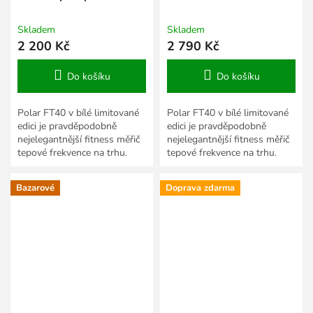
EKG
Skladem
Skladem
2 200 Kč
2 790 Kč
Do košíku
Do košíku
Polar FT40 v bílé limitované
Polar FT40 v bílé limitované
edici je pravděpodobně
edici je pravděpodobně
nejelegantnější fitness měřič
nejelegantnější fitness měřič
tepové frekvence na trhu.
tepové frekvence na trhu.
Atraktivní malé pouzdro a
Atraktivní malé pouzdro a
příjemný řemínek...
příjemný řemínek...
Bazarové
Doprava zdarma