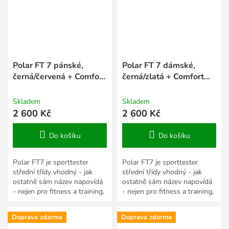
Polar FT 7 pánské,
Polar FT 7 dámské,
černá/červená + Comfort
černá/zlatá + Comfort
Belt s vyměnitelnou
Belt s vyměnitelnou
baterií
baterií
Skladem
Skladem
2 600 Kč
2 600 Kč
Do košíku
Do košíku
Polar FT7 je sporttester
Polar FT7 je sporttester
střední třídy vhodný - jak
střední třídy vhodný - jak
ostatně sám název napovídá
ostatně sám název napovídá
- nejen pro fitness a training,
- nejen pro fitness a training,
ale i pro další sportovní
ale i pro další sportovní
aktivity. Disponuje...
aktivity. Disponuje...
Doprava zdarma
Doprava zdarma