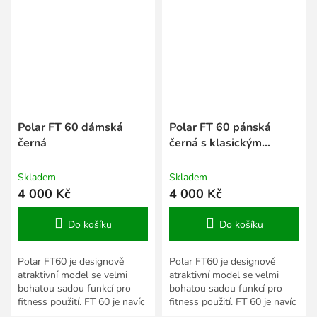
Polar FT 60 dámská
Polar FT 60 pánská
černá
černá s klasickým
displejem
Skladem
Skladem
4 000 Kč
4 000 Kč
Do košíku
Do košíku
Polar FT60 je designově
Polar FT60 je designově
atraktivní model se velmi
atraktivní model se velmi
bohatou sadou funkcí pro
bohatou sadou funkcí pro
fitness použití. FT 60 je navíc
fitness použití. FT 60 je navíc
nejlevnější verzí z FT řady,
nejlevnější verzí z FT řady,