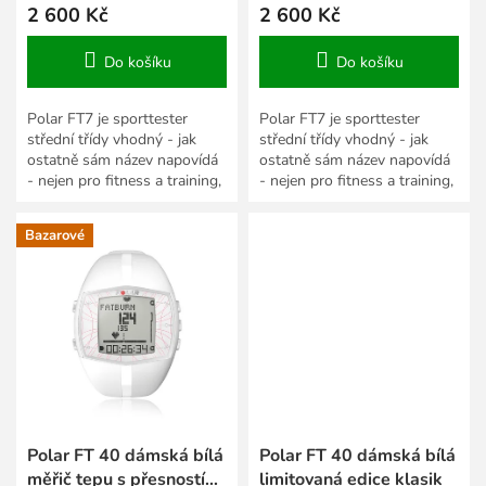
2 600 Kč
2 600 Kč
Do košíku
Do košíku
Polar FT7 je sporttester
Polar FT7 je sporttester
střední třídy vhodný - jak
střední třídy vhodný - jak
ostatně sám název napovídá
ostatně sám název napovídá
- nejen pro fitness a training,
- nejen pro fitness a training,
ale i pro další sportovní
ale i pro další sportovní
aktivity. Disponuje...
aktivity. Disponuje...
Bazarové
Polar FT 40 dámská bílá
Polar FT 40 dámská bílá
měřič tepu s přesností
limitovaná edice klasik