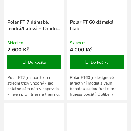
Polar FT 7 dámské,
Polar FT 60 dámská
modrá/fialová + Comfort
lilak
Belt s vyměnitelnou
baterií
Skladem
Skladem
2 600 Kč
4 000 Kč
Do košíku
Do košíku
Polar FT7 je sporttester
Polar FT60 je designově
střední třídy vhodný - jak
atraktivní model s velmi
ostatně sám název napovídá
bohatou sadou funkcí pro
- nejen pro fitness a training,
fitness použití. Oblíbený
ale i pro další sportovní
nejen díky elegantnímu
aktivity. Disponuje...
hranatému vzhledu, který se...