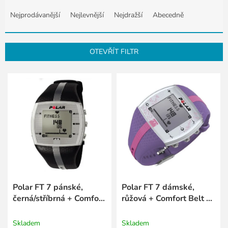
Ř
a
Nejprodávanější
Nejlevnější
Nejdražší
Abecedně
z
e
n
OTEVŘÍT FILTR
í
p
V
r
ý
o
p
d
i
u
s
k
p
t
r
ů
o
d
u
k
Polar FT 7 pánské,
Polar FT 7 dámské,
t
černá/stříbrná + Comfort
růžová + Comfort Belt s
ů
Belt s vyměnitelnou
vyměnitelnou baterií
baterií
Skladem
Skladem