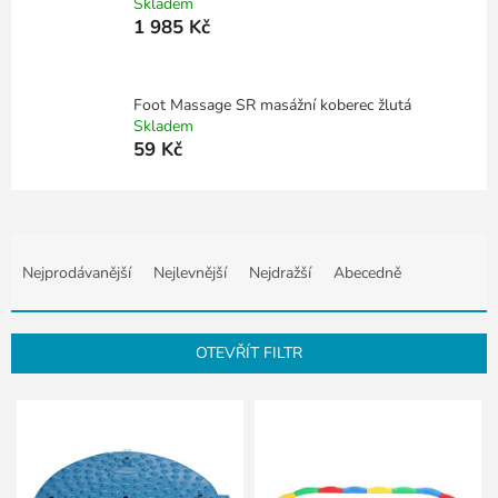
Skladem
1 985 Kč
Foot Massage SR masážní koberec žlutá
Skladem
59 Kč
Ř
a
Nejprodávanější
Nejlevnější
Nejdražší
Abecedně
z
e
n
OTEVŘÍT FILTR
í
p
V
r
ý
o
p
d
i
u