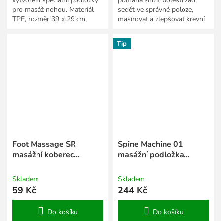
vytvoření speciální podložky
pomáhá snížit bolesti zad,
pro masáž nohou. Materiál
sedět ve správné poloze,
TPE, rozměr 39 x 29 cm,
masírovat a zlepšovat krevní
možnost skládání větší
oběh.
plochy.
Tip
Foot Massage SR
Spine Machine 01
masážní koberec
masážní podložka
červená
modrá
Skladem
Skladem
59 Kč
244 Kč
Do košíku
Do košíku