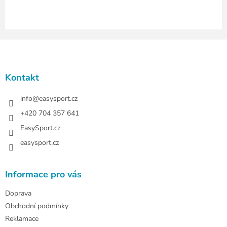
i
s
u
Z
á
p
a
Kontakt
t
í
info
@
easysport.cz
+420 704 357 641
EasySport.cz
easysport.cz
Informace pro vás
Doprava
Obchodní podmínky
Reklamace