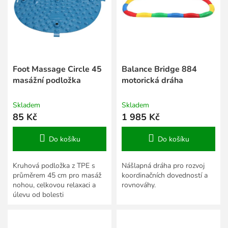
s
k
p
t
r
ů
o
d
u
k
Foot Massage Circle 45
Balance Bridge 884
t
masážní podložka
motorická dráha
ů
Skladem
Skladem
85 Kč
1 985 Kč
Do košíku
Do košíku
Kruhová podložka z TPE s
Nášlapná dráha pro rozvoj
průměrem 45 cm pro masáž
koordinačních dovedností a
nohou, celkovou relaxaci a
rovnováhy.
úlevu od bolesti