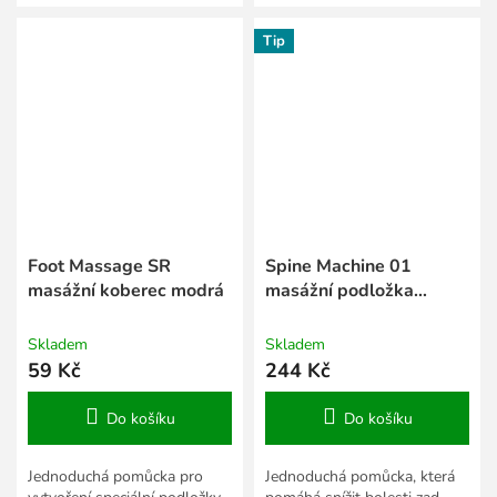
možnost skládání větší
možnost skládání větší
plochy.
plochy.
Tip
Foot Massage SR
Spine Machine 01
masážní koberec modrá
masážní podložka
fialová
Skladem
Skladem
59 Kč
244 Kč
Do košíku
Do košíku
Jednoduchá pomůcka pro
Jednoduchá pomůcka, která