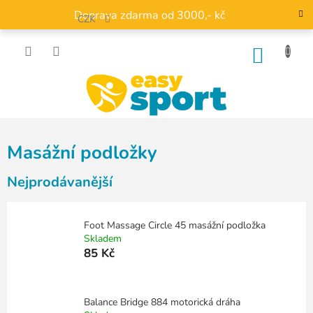
Přejít
Doprava zdarma od 3000,- kč
na
CZK
obsah
NÁKU
KOŠÍK
Masážní podložky
Nejprodávanější
Foot Massage Circle 45 masážní podložka
Skladem
85 Kč
Balance Bridge 884 motorická dráha