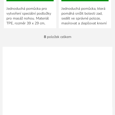
Jednoduchá pomůcka pro
Jednoduchá pomůcka, která
vytvoření speciální podložky
pomáhá snížit bolesti zad,
pro masáž nohou. Materiál
sedět ve správné poloze,
TPE, rozměr 39 x 29 cm,
masírovat a zlepšovat krevní
možnost skládání větší
oběh.
plochy.
8
položek celkem
O
v
l
á
d
a
c
í
p
r
v
k
y
v
ý
p