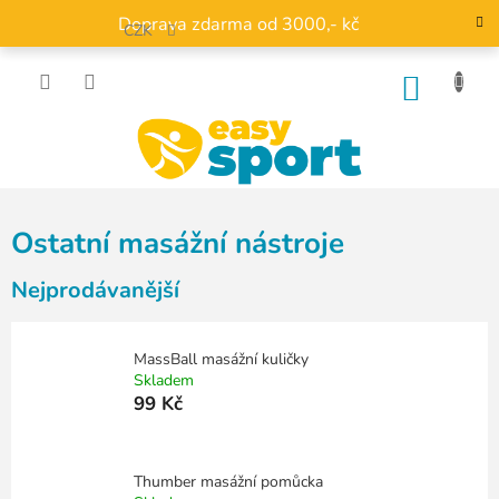
Přejít
Doprava zdarma od 3000,- kč
na
CZK
obsah
NÁKU
KOŠÍK
Ostatní masážní nástroje
Nejprodávanější
MassBall masážní kuličky
Skladem
99 Kč
Thumber masážní pomůcka