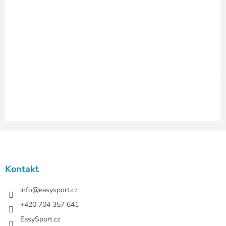
í
p
r
v
k
y
v
ý
p
i
s
u
Z
á
p
a
Kontakt
t
í
info
@
easysport.cz
+420 704 357 641
EasySport.cz