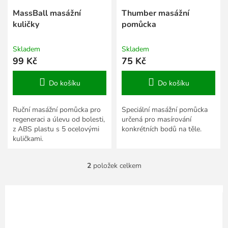
u
k
MassBall masážní
Thumber masážní
t
kuličky
pomůcka
ů
Skladem
Skladem
99 Kč
75 Kč
Do košíku
Do košíku
Ruční masážní pomůcka pro
Speciální masážní pomůcka
regeneraci a úlevu od bolesti,
určená pro masírování
z ABS plastu s 5 ocelovými
konkrétních bodů na těle.
kuličkami.
2
položek celkem
O
v
l
á
d
a
c