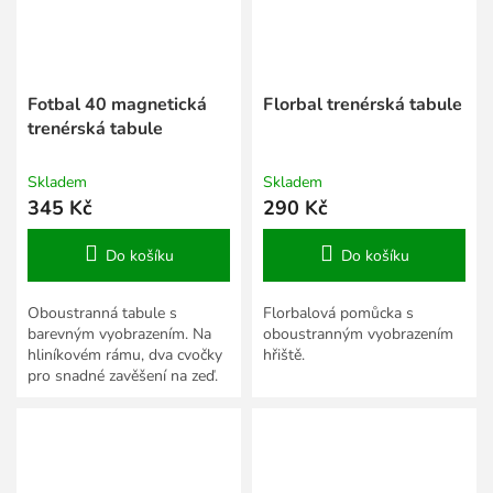
Fotbal 40 magnetická
Florbal trenérská tabule
trenérská tabule
Skladem
Skladem
345 Kč
290 Kč
Do košíku
Do košíku
Oboustranná tabule s
Florbalová pomůcka s
barevným vyobrazením. Na
oboustranným vyobrazením
hliníkovém rámu, dva cvočky
hřiště.
pro snadné zavěšení na zeď.
45 x 30 cm.