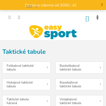
Přejít
Doprava zdarma od 3000,- kč
na
CZK
obsah
NÁKU
KOŠÍK
Taktické tabule
Fotbalové taktické
Basketbalové
tabule
taktické tabule
Hokejové taktické
Baseballové
tabule
taktické tabule
Taktické tabule
Volejbalové
házená
taktické tabule