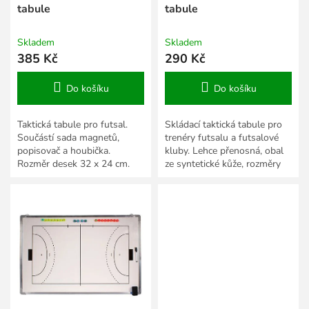
t
tabule
tabule
ů
Skladem
Skladem
385 Kč
290 Kč
Do košíku
Do košíku
Taktická tabule pro futsal.
Skládací taktická tabule pro
Součástí sada magnetů,
trenéry futsalu a futsalové
popisovač a houbička.
kluby. Lehce přenosná, obal
Rozměr desek 32 x 24 cm.
ze syntetické kůže, rozměry
po rozložení 42 x 28 cm.