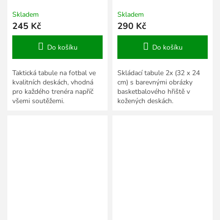
zipem
tabule
Skladem
Skladem
245 Kč
290 Kč
Do košíku
Do košíku
Taktická tabule na fotbal ve
Skládací tabule 2x (32 x 24
kvalitních deskách, vhodná
cm) s barevnými obrázky
pro každého trenéra napříč
basketbalového hřiště v
všemi soutěžemi.
kožených deskách.