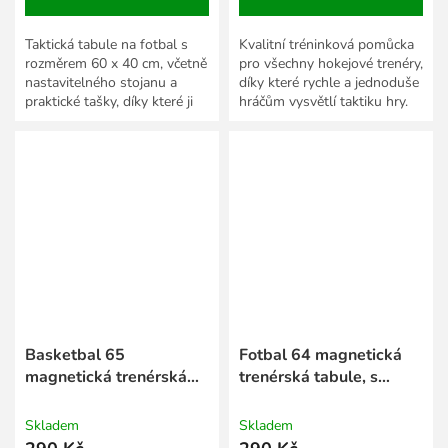
Taktická tabule na fotbal s
Kvalitní tréninková pomůcka
rozměrem 60 x 40 cm, včetně
pro všechny hokejové trenéry,
nastavitelného stojanu a
díky které rychle a jednoduše
praktické tašky, díky které ji
hráčům vysvětlí taktiku hry.
budete lehce přenášet.
Basketbal 65
Fotbal 64 magnetická
magnetická trenérská
trenérská tabule, s
tabule, s klipem
klipem
Skladem
Skladem