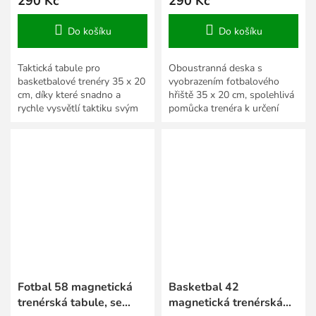
290 Kč
290 Kč
Do košíku
Do košíku
Taktická tabule pro
Oboustranná deska s
basketbalové trenéry 35 x 20
vyobrazením fotbalového
cm, díky které snadno a
hřiště 35 x 20 cm, spolehlivá
rychle vysvětlí taktiku svým
pomůcka trenéra k určení
hráčům během zápasu.
taktiky během tréninku i
zápasu.
Fotbal 58 magnetická
Basketbal 42
trenérská tabule, se
magnetická trenérská