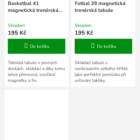
Basketbal 41
Fotbal 39 magnetická
magnetická trenérská
trenérská tabule
tabule
Skladem
Skladem
195 Kč
195 Kč
Do košíku
Do košíku
Taktická tabule v pevných
Skládací tabule s
deskách, skládací a díky tomu
vyobrazením velkého hřiště,
lehce přenosná, součástí
jako perfektní pomůcka při
magnetky a fix.
určování taktiky.