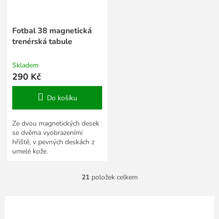
Fotbal 38 magnetická
trenérská tabule
Skladem
290 Kč
Do košíku
Ze dvou magnetických desek
se dvěma vyobrazeními
hřiště, v pevných deskách z
umelé kože.
21
položek celkem
O
v
l
á
d