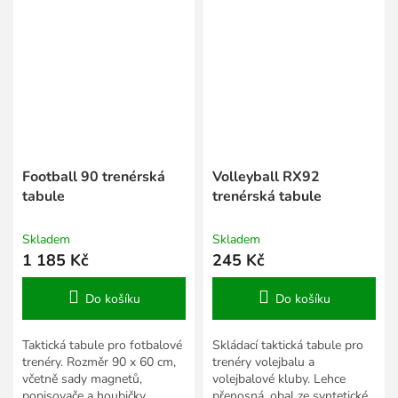
Football 90 trenérská
Volleyball RX92
tabule
trenérská tabule
Skladem
Skladem
1 185 Kč
245 Kč
Do košíku
Do košíku
Taktická tabule pro fotbalové
Skládací taktická tabule pro
trenéry. Rozměr 90 x 60 cm,
trenéry volejbalu a
včetně sady magnetů,
volejbalové kluby. Lehce
popisovače a houbičky.
přenosná, obal ze syntetické