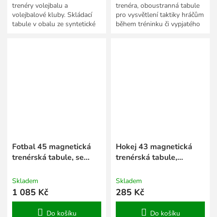
trenéry volejbalu a
trenéra, oboustranná tabule
volejbalové kluby. Skládací
pro vysvětlení taktiky hráčům
tabule v obalu ze syntetické
během tréninku či vypjatého
kůže, rozměry po rozložení 47
zápasu.
x 31,5 cm.
Fotbal 45 magnetická
Hokej 43 magnetická
trenérská tabule, se
trenérská tabule,
stojánkem
závěsná
Skladem
Skladem
1 085 Kč
285 Kč
Do košíku
Do košíku