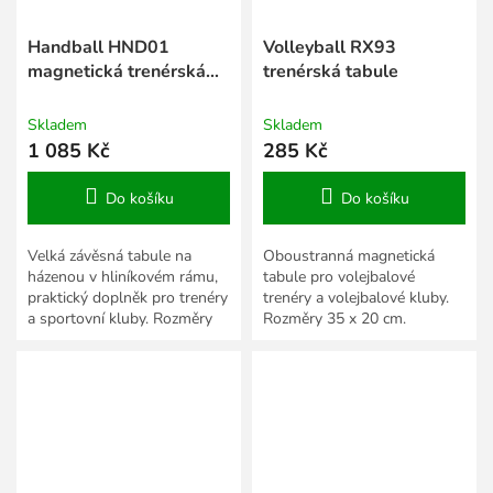
Handball HND01
Volleyball RX93
magnetická trenérská
trenérská tabule
tabule
Skladem
Skladem
1 085 Kč
285 Kč
Do košíku
Do košíku
Velká závěsná tabule na
Oboustranná magnetická
házenou v hliníkovém rámu,
tabule pro volejbalové
praktický doplněk pro trenéry
trenéry a volejbalové kluby.
a sportovní kluby. Rozměry
Rozměry 35 x 20 cm.
90 x 60 cm.