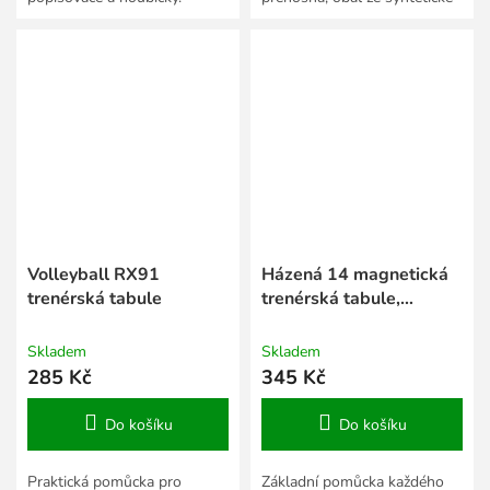
kůže, rozměry po rozložení 42
x 28 cm.
Volleyball RX91
Házená 14 magnetická
trenérská tabule
trenérská tabule,
závěsná
Skladem
Skladem
285 Kč
345 Kč
Do košíku
Do košíku
Praktická pomůcka pro
Základní pomůcka každého