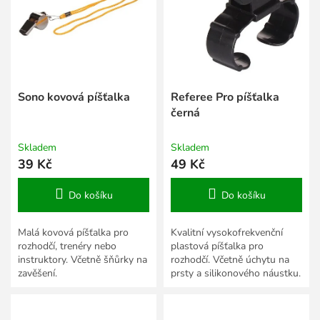
s
k
p
t
r
ů
o
d
u
k
Sono kovová píšťalka
Referee Pro píšťalka
t
černá
ů
Skladem
Skladem
39 Kč
49 Kč
Do košíku
Do košíku
Malá kovová píšťalka pro
Kvalitní vysokofrekvenční
rozhodčí, trenéry nebo
plastová píšťalka pro
instruktory. Včetně šňůrky na
rozhodčí. Včetně úchytu na
zavěšení.
prsty a silikonového náustku.