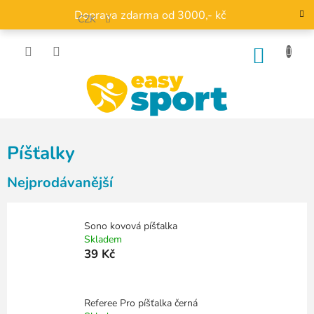
Přejít
Doprava zdarma od 3000,- kč
na
CZK
obsah
NÁKU
KOŠÍK
Píšťalky
Nejprodávanější
Sono kovová píšťalka
Skladem
39 Kč
Referee Pro píšťalka černá