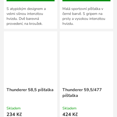
S atypickým designem a
Malá sportovní píšťalka v
velmi silnou intenzitou
černé barvě. S gripem na
hvizdu. Dvě barevná
prsty a vysokou intenzitou
provedení, na kroužek.
hvizdu.
Thunderer 58,5 píšťalka
Thunderer 59,5/477
píšťalka
Skladem
Skladem
234 Kč
424 Kč