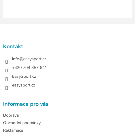
i
s
u
Z
á
p
a
Kontakt
t
í
info
@
easysport.cz
+420 704 357 641
EasySport.cz
easysport.cz
Informace pro vás
Doprava
Obchodní podmínky
Reklamace