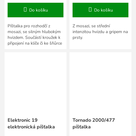
Do košíku
Do košíku
Píštalka pro rozhodčí z
Z mosazi, se střední
mosazi, se silným hlubokým
intenzitou hvizdu a gripem na
hvizdem. Součástí kroužek k
prsty.
připojení na klíče či ke šňůrce
na krk.
Elektronic 19
Tornado 2000/477
elektronická píšťalka
píšťalka