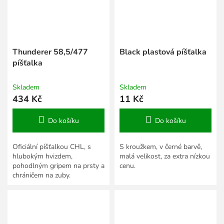
Thunderer 58,5/477
Black plastová píšťalka
píšťalka
Skladem
Skladem
434 Kč
11 Kč
Do košíku
Do košíku
Oficiální píšťalkou CHL, s
S kroužkem, v černé barvě,
hlubokým hvizdem,
malá velikost, za extra nízkou
pohodlným gripem na prsty a
cenu.
chráničem na zuby.