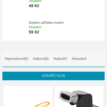
Skladem
49 Kč
Dolphin píšťalka modrá
Skladem
59 Kč
Ř
a
Nejprodávanější
Nejlevnější
Nejdražší
Abecedně
z
e
n
OTEVŘÍT FILTR
í
p
V
r
ý
o
p
d
i
u