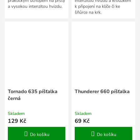
praktickým úchopem na prsty
intenzitou hvizdu a kroužkem
a vysokou intenzitou hvizdu.
k připojení na klíče či ke
šňůrce na krk.
Tornado 635 píšťalka
Thunderer 660 píšťalka
černá
Skladem
Skladem
129 Kč
69 Kč
Do košíku
Do košíku