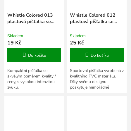
Whistle Colored 013
Whistle Colored 012
plastová píšťalka se
plastová píšťalka se
šnůrkou
šnůrkou
Skladem
Skladem
19 Kč
25 Kč
Do košíku
Do košíku
Kompaktní píšťalka se
Sportovní píšťalka vyrobená z
skvělým poměrem kvality /
kvalitního PVC materiálu.
ceny, s vysokou intenzitou
Díky svému designu
zvuku.
poskytuje mimořádně
intenzivní zvuk, dostupná za
úžasnou cenu.