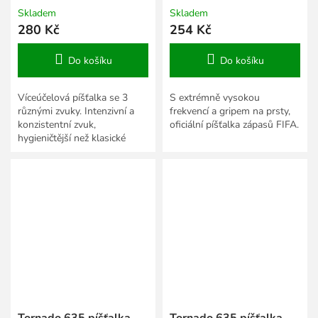
Skladem
Skladem
280 Kč
254 Kč
Do košíku
Do košíku
Víceúčelová píšťalka se 3
S extrémně vysokou
různými zvuky. Intenzivní a
frekvencí a gripem na prsty,
konzistentní zvuk,
oficiální píšťalka zápasů FIFA.
hygieničtější než klasické
píšťalky.
Tornado 635 píšťalka
Tornado 635 píšťalka