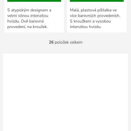
S atypickým designem a
Malá, plastová píšťalka ve
velmi silnou intenzitou
více barevných provedeních.
hvizdu. Dvě barevná
S kroužkem a vysokou
provedení, na kroužek.
intenzitou hvizdu.
26
položek celkem
O
v
l
á
d
a
c
í
p
r
v
k
y
v
ý
p