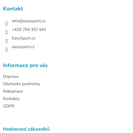
p
a
Kontakt
t
í
info
@
easysport.cz
+420 704 357 641
EasySport.cz
easysport.cz
Informace pro vás
Doprava
Obchodní podmínky
Reklamace
Kontakty
GDPR
Hodnocení zákazníků