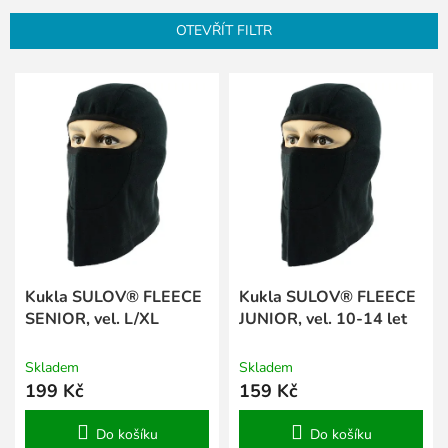
n
OTEVŘÍT FILTR
í
p
V
r
ý
o
p
d
i
u
s
k
p
t
r
ů
o
d
u
k
Kukla SULOV® FLEECE
Kukla SULOV® FLEECE
t
SENIOR, vel. L/XL
JUNIOR, vel. 10-14 let
ů
Skladem
Skladem
199 Kč
159 Kč
Do košíku
Do košíku