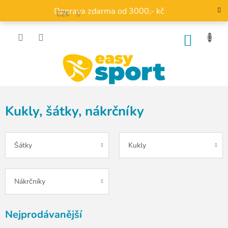
Přejít
Doprava zdarma od 3000,- kč
na
CZK
obsah
NÁKU
KOŠÍK
Kukly, šátky, nákrčníky
Šátky
Kukly
Nákrčníky
Nejprodávanější