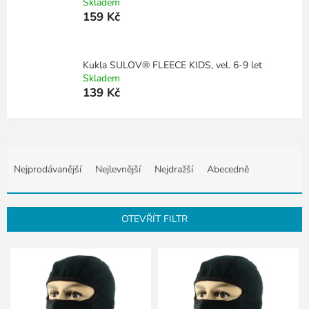
Skladem
159 Kč
Kukla SULOV® FLEECE KIDS, vel. 6-9 let
Skladem
139 Kč
Ř
a
Nejprodávanější
Nejlevnější
Nejdražší
Abecedně
z
e
n
OTEVŘÍT FILTR
í
p
V
r
ý
o
p
d
i
u