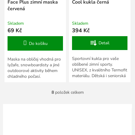
Face Plus zimní maska
Cool kukla černá
červená
Skladem
Skladem
69 Kč
394 Kč
Detail
Do košíku
Sportovní kukla pro vaše
Maska na obličej vhodná pro
oblíbené zimní sporty.
lyžaře, snowboardisty a jiné
UNISEX, z kvalitního Termofit
outdoorové aktivity během
materiálu. Dětská i seniorská
chladného počasí.
velikost.
8
položek celkem
O
v
l
á
d
a
c
í