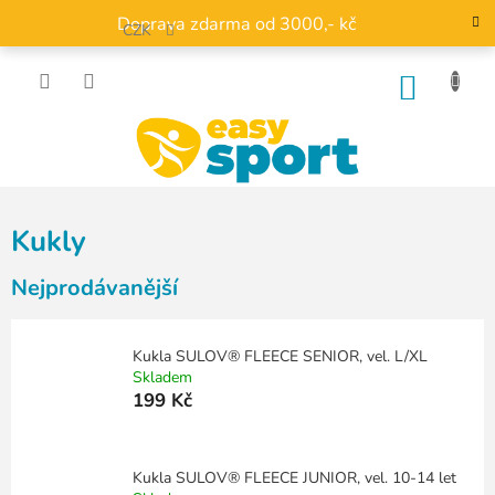
Přejít
Doprava zdarma od 3000,- kč
na
CZK
obsah
NÁKU
KOŠÍK
Kukly
Nejprodávanější
Kukla SULOV® FLEECE SENIOR, vel. L/XL
Skladem
199 Kč
Kukla SULOV® FLEECE JUNIOR, vel. 10-14 let