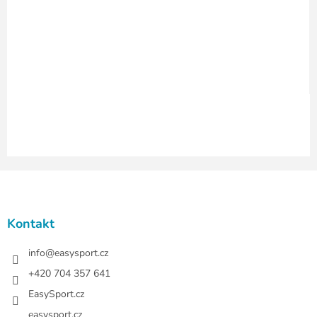
p
r
v
k
y
v
ý
p
i
s
u
Z
á
p
a
Kontakt
t
í
info
@
easysport.cz
+420 704 357 641
EasySport.cz
easysport.cz