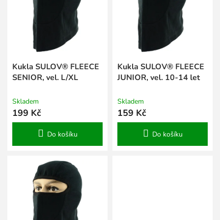
s
k
p
t
r
ů
o
d
u
k
Kukla SULOV® FLEECE
Kukla SULOV® FLEECE
t
SENIOR, vel. L/XL
JUNIOR, vel. 10-14 let
ů
Skladem
Skladem
199 Kč
159 Kč
Do košíku
Do košíku