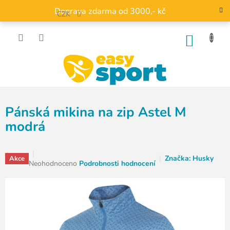
Přejít
Doprava zdarma od 3000,- kč
na
CZK
obsah
NÁKU
KOŠÍK
Pánská mikina na zip Astel M
modrá
Značka:
Husky
Akce
Průměrné
Neohodnoceno
Podrobnosti hodnocení
hodnocení
produktu
je
0,0
z
5