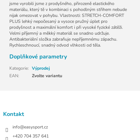
jsme vyrobili jsme z prodyšného, přirozeně elastického
materiálu, který tě v kombinaci s pohodlným střihem nebude
nijak omezovat v pohybu. Vlastnosti: STRETCH-COMFORT
PLUS lehký nepočesaný a vysoce pružný úplet pro
prodyšnost a maximální komfort i při vysoké fyzické zátěži.
Velmi příjemný a měkký materiál se snadno udržuje.
Antibakteriální složka zabraňuje nepříjemnému zápachu.
Rychleschnoucí, snadný odvod vlhkosti od těla.
Doplňkové parametry
Kategorie
:
Výprodej
EAN
:
Zvolte variantu
Z
á
p
a
Kontakt
t
í
info
@
easysport.cz
+420 704 357 641