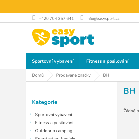
Přejít
na
obsah
+420 704 357 641
info@easysport.cz
Sportovní vybavení
Fitness a posilování
Domů
Prodávané značky
BH
P
BH
o
Přeskočit
s
Kategorie
kategorie
t
r
Žádné p
Sportovní vybavení
a
Fitness a posilování
n
Outdoor a camping
n
Sporttestery, hodinky