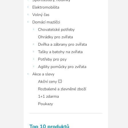
í
p
Elektromobilita
a
Volný čas
n
Domácí mazlíčci
e
Chovatelské potřeby
l
Ohrádky pro zvířata
Dvířka a zábrany pro zvířata
Tašky a batohy na zvířata
Potřeby pro psy
Agility pomůcky pro zvířata
Akce a slevy
Akční ceny 💥
Rozbalené a zlevněné zboží
1+1 zdarma
Poukazy
Top 10 produktů