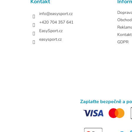
Kontakt
Infor
í
Doprav
info
@
easysport.cz
Obchod
+420 704 357 641
Reklam
EasySport.cz
Kontakt
easysport.cz
GDPR
Zaplaťte bezpečně a p