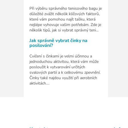
Při výběru správného tenisového bagu je
důležité zvážit několik klíčových faktorů,
které vám pomohou najít tašku, která
nejlépe vyhovuje vašim potřebám. Zde je
několik tipů, jak si vybrat správný teni...
Jak správně vybrat činky na
posilování?
Cvičení s činkami je velmi účinnou a
jednoduchou aktivitou, která vám může
posloužit k vytvarování určitých
svalových partií a k celkovému zpevnění.
Činky také najdou využití při aerobních
aktivitách....
Z
á
p
a
t