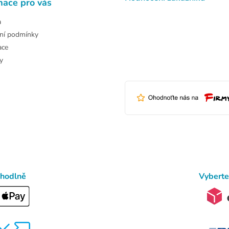
mace pro vás
a
ní podmínky
ace
y
ohodlně
Vyberte