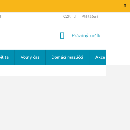
TAKTY
GDPR
CZK
Přihlášení
NÁKUPNÍ
Prázdný košík
KOŠÍK
ilita
Volný čas
Domácí mazlíčci
Akce a slevy