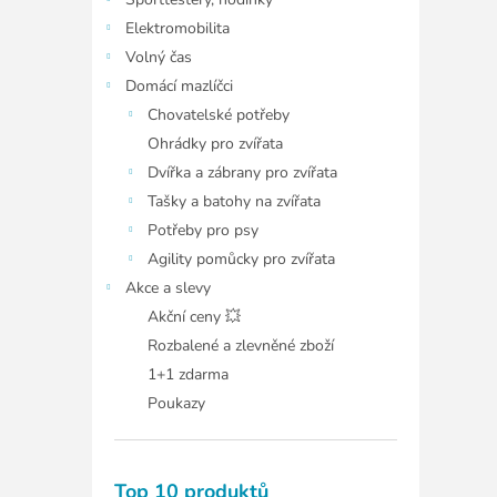
í
p
Elektromobilita
a
Volný čas
n
Domácí mazlíčci
e
Chovatelské potřeby
l
Ohrádky pro zvířata
Dvířka a zábrany pro zvířata
Tašky a batohy na zvířata
Potřeby pro psy
Agility pomůcky pro zvířata
Akce a slevy
Akční ceny 💥
Rozbalené a zlevněné zboží
1+1 zdarma
Poukazy
Top 10 produktů