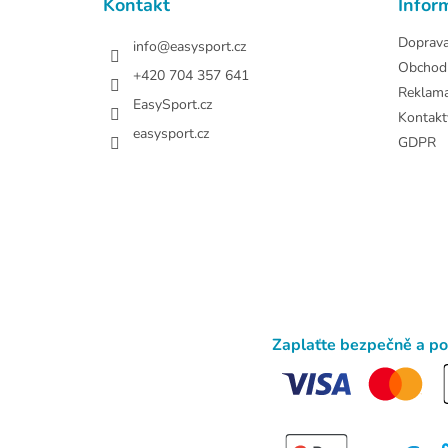
Kontakt
Infor
í
Doprav
info
@
easysport.cz
Obchod
+420 704 357 641
Reklam
EasySport.cz
Kontakt
easysport.cz
GDPR
Zaplaťte bezpečně a p