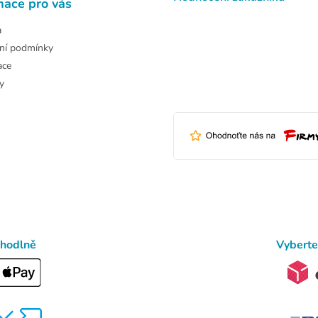
mace pro vás
a
ní podmínky
ace
y
ohodlně
Vyberte