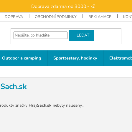
Doprava zdarma od 3000,- kč
DOPRAVA
OBCHODNÍ PODMÍNKY
REKLAMACE
KON
HLEDAT
Outdoor a camping
Sporttestery, hodinky
Elektromob
jSach.sk
rodukty značky
HrajSach.sk
nebyly nalezeny...