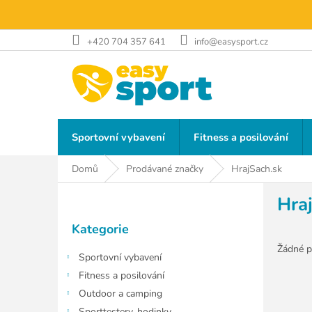
Přejít
na
obsah
+420 704 357 641
info@easysport.cz
Sportovní vybavení
Fitness a posilování
Domů
Prodávané značky
HrajSach.sk
P
Hra
o
Přeskočit
s
Kategorie
kategorie
t
r
Žádné p
Sportovní vybavení
a
Fitness a posilování
n
Outdoor a camping
n
Sporttestery, hodinky