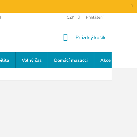
TAKTY
GDPR
CZK
Přihlášení
NÁKUPNÍ
Prázdný košík
KOŠÍK
ilita
Volný čas
Domácí mazlíčci
Akce a slevy