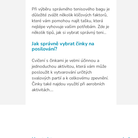
Při výběru správného tenisového bagu je
důležité zvážit několik klíčových faktorů,
které vám pomohou najít tašku, která
nejlépe vyhovuje vašim potřebám. Zde je
několik tipů, jak si vybrat správný teni...
Jak správně vybrat činky na
posilování?
Cvičení s činkami je velmi účinnou a
jednoduchou aktivitou, která vám může
posloužit k vytvarování určitých
svalových partií a k celkovému zpevnění.
Činky také najdou využití při aerobních
aktivitách....
Z
á
p
a
t