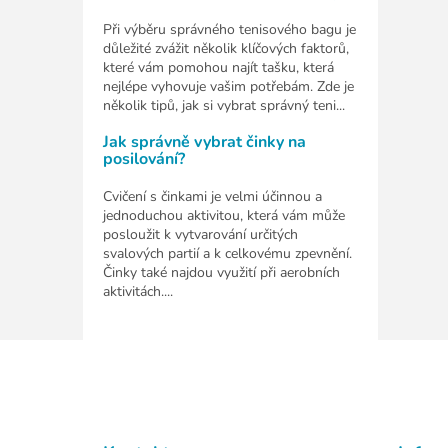
Při výběru správného tenisového bagu je
důležité zvážit několik klíčových faktorů,
které vám pomohou najít tašku, která
nejlépe vyhovuje vašim potřebám. Zde je
několik tipů, jak si vybrat správný teni...
Jak správně vybrat činky na
posilování?
Cvičení s činkami je velmi účinnou a
jednoduchou aktivitou, která vám může
posloužit k vytvarování určitých
svalových partií a k celkovému zpevnění.
Činky také najdou využití při aerobních
aktivitách....
Z
á
p
a
t