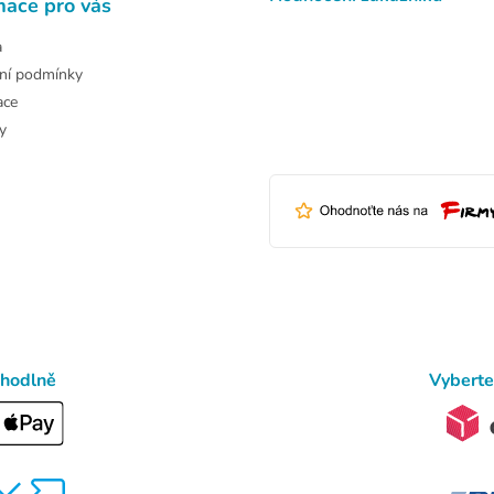
mace pro vás
a
ní podmínky
ace
y
ohodlně
Vyberte