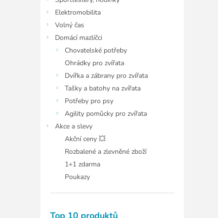
í
p
Elektromobilita
a
Volný čas
n
Domácí mazlíčci
e
Chovatelské potřeby
l
Ohrádky pro zvířata
Dvířka a zábrany pro zvířata
Tašky a batohy na zvířata
Potřeby pro psy
Agility pomůcky pro zvířata
Akce a slevy
Akční ceny 💥
Rozbalené a zlevněné zboží
1+1 zdarma
Poukazy
Top 10 produktů