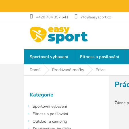
Přejít
na
obsah
+420 704 357 641
info@easysport.cz
Sportovní vybavení
Fitness a posilování
Domů
Prodávané značky
Práce
P
Prá
o
Přeskočit
s
Kategorie
kategorie
t
r
Žádné p
Sportovní vybavení
a
Fitness a posilování
n
Outdoor a camping
n
Sporttestery, hodinky