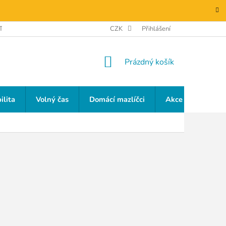
TAKTY
GDPR
CZK
Přihlášení
NÁKUPNÍ
Prázdný košík
KOŠÍK
ilita
Volný čas
Domácí mazlíčci
Akce a slevy