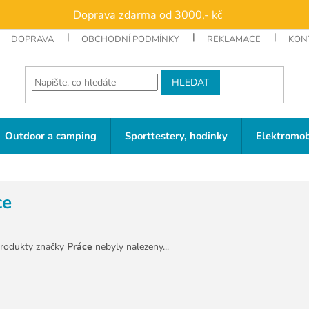
Doprava zdarma od 3000,- kč
DOPRAVA
OBCHODNÍ PODMÍNKY
REKLAMACE
KON
HLEDAT
Outdoor a camping
Sporttestery, hodinky
Elektromob
ce
rodukty značky
Práce
nebyly nalezeny...