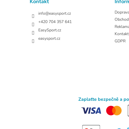
Kontakt
Infor
í
Doprav
info
@
easysport.cz
Obchod
+420 704 357 641
Reklam
EasySport.cz
Kontakt
easysport.cz
GDPR
Zaplaťte bezpečně a p