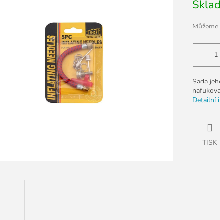
Skla
cena:
k.
Můžeme d
Sada jeh
nafukova
Detailní 
TISK