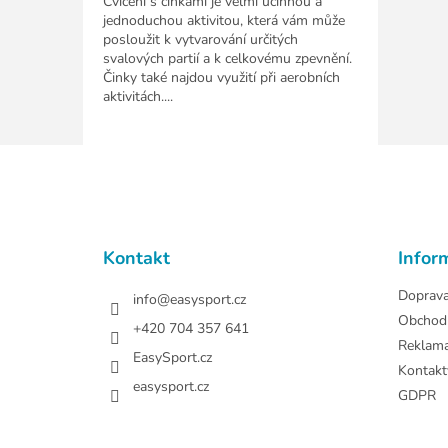
Cvičení s činkami je velmi účinnou a
jednoduchou aktivitou, která vám může
posloužit k vytvarování určitých
svalových partií a k celkovému zpevnění.
Činky také najdou využití při aerobních
aktivitách....
Z
á
p
a
t
Kontakt
Infor
í
Doprav
info
@
easysport.cz
Obchod
+420 704 357 641
Reklam
EasySport.cz
Kontakt
easysport.cz
GDPR