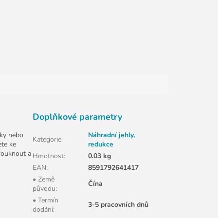
Doplňkové parametry
čky nebo
Náhradní jehly,
Kategorie
:
ete ke
redukce
afouknout a
Hmotnost
:
0.03 kg
EAN
:
8591792641417
• Země
Čína
původu
:
• Termín
3-5 pracovních dnů
dodání
: