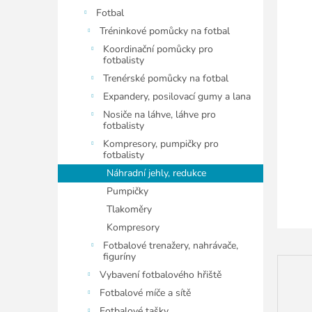
5
í
Fotbal
hvězdiče
p
Tréninkové pomůcky na fotbal
a
Koordinační pomůcky pro
n
fotbalisty
e
Trenérské pomůcky na fotbal
l
Expandery, posilovací gumy a lana
Nosiče na láhve, láhve pro
fotbalisty
Kompresory, pumpičky pro
fotbalisty
Náhradní jehly, redukce
Pumpičky
Tlakoměry
Kompresory
Fotbalové trenažery, nahrávače,
figuríny
Vybavení fotbalového hřiště
Fotbalové míče a sítě
Fotbalové tašky