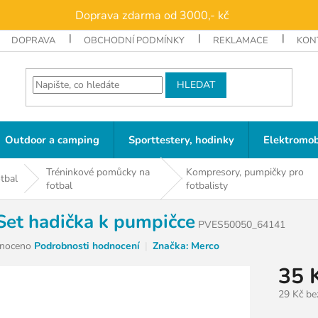
Doprava zdarma od 3000,- kč
DOPRAVA
OBCHODNÍ PODMÍNKY
REKLAMACE
KON
HLEDAT
Outdoor a camping
Sporttestery, hodinky
Elektromob
Tréninkové pomůcky na
Kompresory, pumpičky pro
tbal
fotbal
fotbalisty
Set hadička k pumpičce
PVES50050_64141
né
noceno
Podrobnosti hodnocení
Značka:
Merco
ní
35 
u
29 Kč b
Měrná