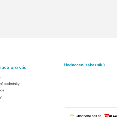
Hodnocení zákazníků
mace pro vás
a
ní podmínky
ace
y