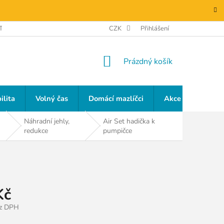
TAKTY
GDPR
CZK
Přihlášení
NÁKUPNÍ
Prázdný košík
KOŠÍK
ilita
Volný čas
Domácí mazlíčci
Akce a slevy
Náhradní jehly,
Air Set hadička k
redukce
pumpičce
Kč
ez DPH