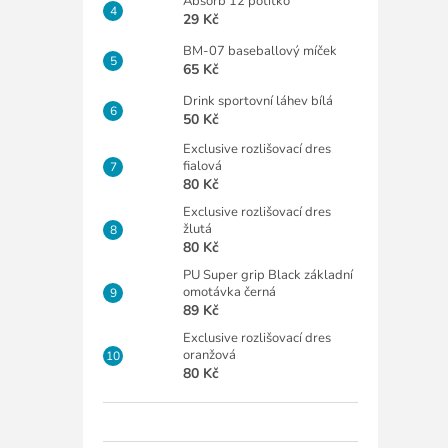
Absorb 12 potítko
29 Kč
BM-07 baseballový míček
65 Kč
Drink sportovní láhev bílá
50 Kč
Exclusive rozlišovací dres
fialová
80 Kč
Exclusive rozlišovací dres
žlutá
80 Kč
PU Super grip Black základní
omotávka černá
89 Kč
Exclusive rozlišovací dres
oranžová
80 Kč