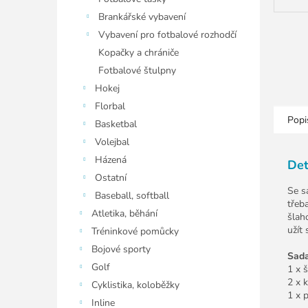
Brankářské vybavení
Vybavení pro fotbalové rozhodčí
Kopačky a chrániče
Fotbalové štulpny
Hokej
Florbal
Popi
Basketbal
Volejbal
Házená
Det
Ostatní
Se s
Baseball, softball
třeb
Atletika, běhání
šlah
užít
Tréninkové pomůcky
Bojové sporty
Sada
Golf
1 x 
2 x 
Cyklistika, koloběžky
1 x 
Inline