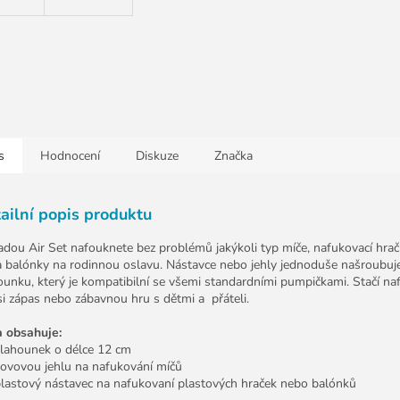
s
Hodnocení
Diskuze
Značka
ailní popis produktu
adou Air Set nafouknete bez problémů jakýkoli typ míče, nafukovací hra
a balónky na rodinnou oslavu. Nástavce nebo jehly jednoduše našroubuj
ounku, který je kompatibilní se všemi standardními pumpičkami. Stačí n
 si zápas nebo zábavnou hru s dětmi a přáteli.
 obsahuje:
šlahounek o délce 12 cm
kovovou jehlu na nafukování míčů
plastový nástavec na nafukovaní plastových hraček nebo balónků