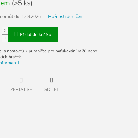
dem
(>5 ks)
oručit do:
12.8.2026
Možnosti doručení
Přidat do košíku
el a nástavců k pumpičce pro nafukování míčů nebo
cích hraček.
informace
ZEPTAT SE
SDÍLET