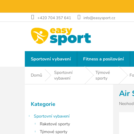
Přejít
na
obsah
+420 704 357 641
info@easysport.cz
Sportovní vybavení
Fitness a posilování
Sportovní
Týmové
Domů
Fo
vybavení
sporty
P
Air 
o
Přeskočit
s
Kategorie
Průměr
Neohod
kategorie
t
hodnoce
r
produkt
Sportovní vybavení
a
je
Raketové sporty
n
0,0
Týmové sporty
z
n