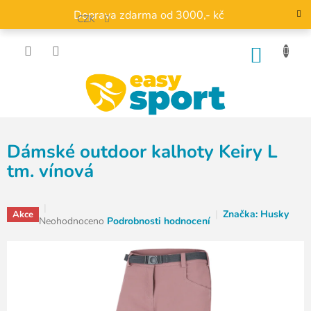
Přejít
Doprava zdarma od 3000,- kč
na
CZK
obsah
NÁKU
KOŠÍK
Dámské outdoor kalhoty Keiry L
tm. vínová
Značka:
Husky
Akce
Průměrné
Neohodnoceno
Podrobnosti hodnocení
hodnocení
produktu
je
0,0
z
5