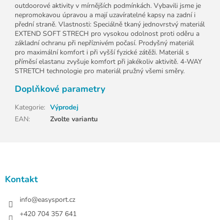
outdoorové aktivity v mírnějších podmínkách. Vybavili jsme je
nepromokavou úpravou a mají uzavíratelné kapsy na zadní i
přední straně. Vlastnosti: Speciálně tkaný jednovrstvý materiál
EXTEND SOFT STRECH pro vysokou odolnost proti oděru a
základní ochranu při nepříznivém počasí. Prodyšný materiál
pro maximální komfort i při vyšší fyzické zátěži. Materiál s
příměsí elastanu zvyšuje komfort při jakékoliv aktivitě. 4-WAY
STRETCH technologie pro materiál pružný všemi směry.
Doplňkové parametry
Kategorie
:
Výprodej
EAN
:
Zvolte variantu
Z
á
p
a
Kontakt
t
í
info
@
easysport.cz
+420 704 357 641