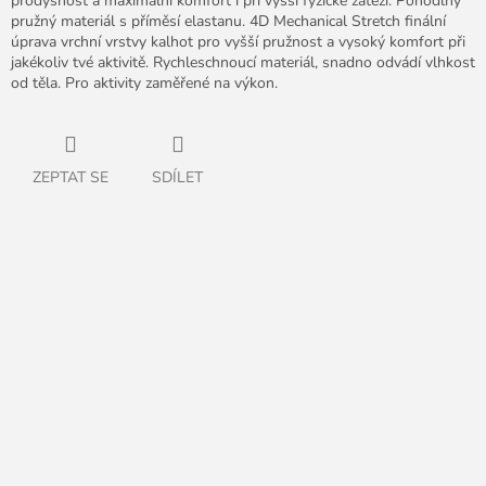
prodyšnost a maximální komfort i při vyšší fyzické zátěži. Pohodlný
pružný materiál s příměsí elastanu. 4D Mechanical Stretch finální
úprava vrchní vrstvy kalhot pro vyšší pružnost a vysoký komfort při
jakékoliv tvé aktivitě. Rychleschnoucí materiál, snadno odvádí vlhkost
od těla. Pro aktivity zaměřené na výkon.
ZEPTAT SE
SDÍLET