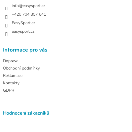
t
í
info
@
easysport.cz
+420 704 357 641
EasySport.cz
easysport.cz
Informace pro vás
Doprava
Obchodní podmínky
Reklamace
Kontakty
GDPR
Hodnocení zákazníků