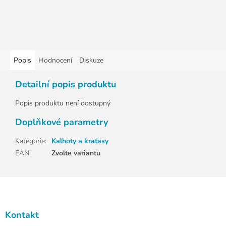
Popis
Hodnocení
Diskuze
Detailní popis produktu
Popis produktu není dostupný
Doplňkové parametry
Kategorie
:
Kalhoty a kraťasy
EAN
:
Zvolte variantu
Z
á
p
a
Kontakt