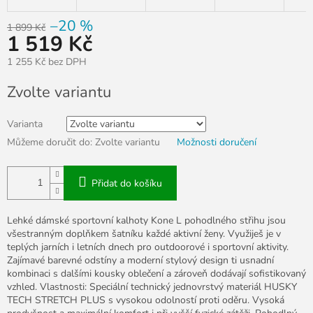
–20 %
1 899 Kč
1 519 Kč
1 255 Kč bez DPH
Měrná
Zvolte variantu
cena:
Varianta
Můžeme doručit do:
Zvolte variantu
Možnosti doručení
Přidat do košíku
Lehké dámské sportovní kalhoty Kone L pohodlného střihu jsou
všestranným doplňkem šatníku každé aktivní ženy. Využiješ je v
teplých jarních i letních dnech pro outdoorové i sportovní aktivity.
Zajímavé barevné odstíny a moderní stylový design ti usnadní
kombinaci s dalšími kousky oblečení a zároveň dodávají sofistikovaný
vzhled. Vlastnosti: Speciální technický jednovrstvý materiál HUSKY
TECH STRETCH PLUS s vysokou odolností proti oděru. Vysoká