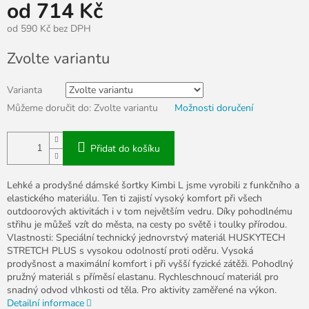
od
714 Kč
od
590 Kč
bez DPH
Měrná
Zvolte variantu
cena:
Varianta
Můžeme doručit do:
Zvolte variantu
Možnosti doručení
Přidat do košíku
Lehké a prodyšné dámské šortky Kimbi L jsme vyrobili z funkčního a
elastického materiálu. Ten ti zajistí vysoký komfort při všech
outdoorových aktivitách i v tom největším vedru. Díky pohodlnému
střihu je můžeš vzít do města, na cesty po světě i toulky přírodou.
Vlastnosti: Speciální technický jednovrstvý materiál HUSKYTECH
STRETCH PLUS s vysokou odolností proti oděru. Vysoká
prodyšnost a maximální komfort i při vyšší fyzické zátěži. Pohodlný
pružný materiál s příměsí elastanu. Rychleschnoucí materiál pro
snadný odvod vlhkosti od těla. Pro aktivity zaměřené na výkon.
Detailní informace