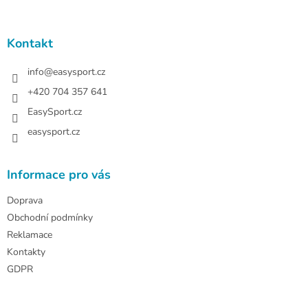
á
p
a
Kontakt
t
í
info
@
easysport.cz
+420 704 357 641
EasySport.cz
easysport.cz
Informace pro vás
Doprava
Obchodní podmínky
Reklamace
Kontakty
GDPR