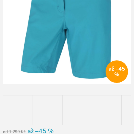
až –45
%
až –45 %
od 1 299 Kč