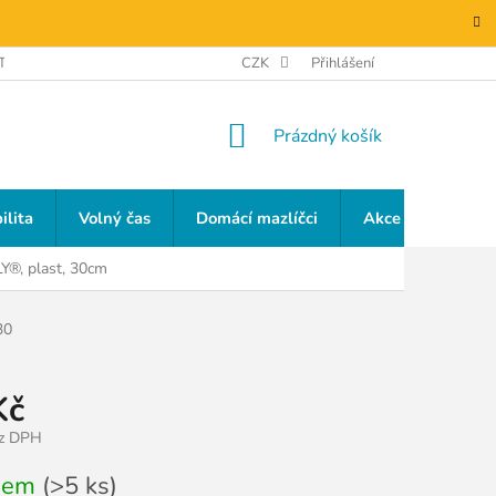
TAKTY
GDPR
CZK
Přihlášení
NÁKUPNÍ
Prázdný košík
KOŠÍK
ilita
Volný čas
Domácí mazlíčci
Akce a slevy
Y®, plast, 30cm
30
Kč
ez DPH
dem
(>5 ks)