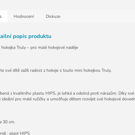
s
Hodnocení
Diskuze
ailní popis produktu
 hokejka Truly – pro malé hokejové naděje
te své dítě zažít radost z hokeje s touto mini hokejkou Truly.
bená z kvalitního plastu HIPS, je lehká a odolná proti nárazům. Díky své
e ideální pro malé ručičky a umožňuje dětem rozvíjet své hokejové dovedn
a 30 cm.
riál : plast HIPS