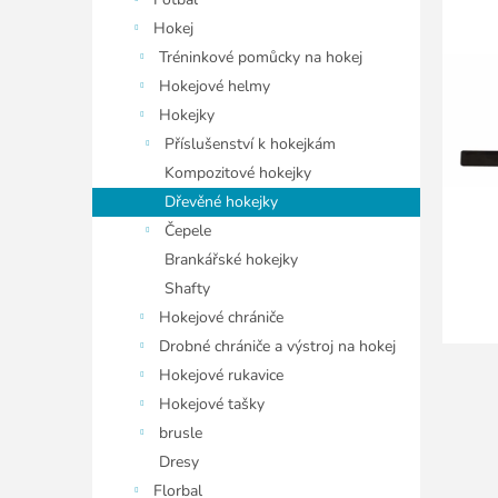
í
hvězdiče
p
Hokej
a
Tréninkové pomůcky na hokej
n
Hokejové helmy
e
Hokejky
l
Příslušenství k hokejkám
Kompozitové hokejky
Dřevěné hokejky
Čepele
Brankářské hokejky
Shafty
Hokejové chrániče
Drobné chrániče a výstroj na hokej
Hokejové rukavice
Hokejové tašky
brusle
Dresy
Florbal