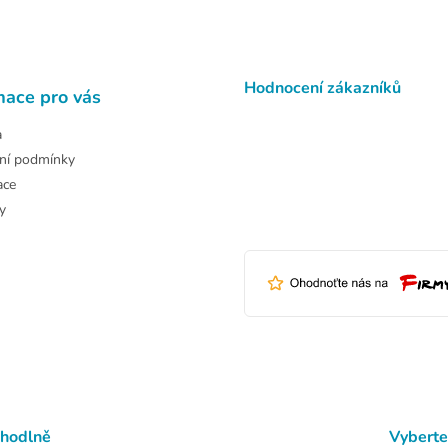
Hodnocení zákazníků
mace pro vás
a
ní podmínky
ace
y
ohodlně
Vyberte