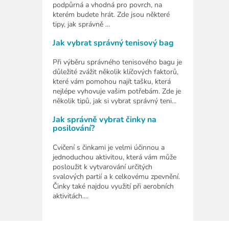
podpůrná a vhodná pro povrch, na
kterém budete hrát. Zde jsou některé
tipy, jak správně ...
Jak vybrat správný tenisový bag
Při výběru správného tenisového bagu je
důležité zvážit několik klíčových faktorů,
které vám pomohou najít tašku, která
nejlépe vyhovuje vašim potřebám. Zde je
několik tipů, jak si vybrat správný teni...
Jak správně vybrat činky na
posilování?
Cvičení s činkami je velmi účinnou a
jednoduchou aktivitou, která vám může
posloužit k vytvarování určitých
svalových partií a k celkovému zpevnění.
Činky také najdou využití při aerobních
aktivitách....
Z