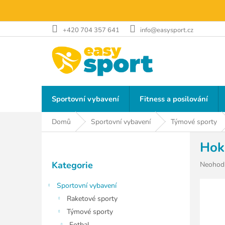
Přejít
na
obsah
+420 704 357 641
info@easysport.cz
Sportovní vybavení
Fitness a posilování
Domů
Sportovní vybavení
Týmové sporty
P
Hok
o
Přeskočit
s
Kategorie
Průměr
Neohod
kategorie
t
hodnoce
r
produkt
Sportovní vybavení
a
je
Raketové sporty
n
0,0
Týmové sporty
z
n
5
Fotbal