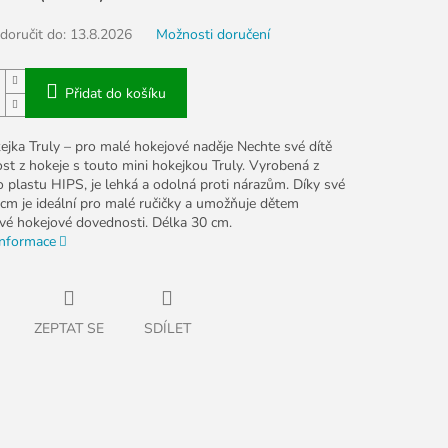
oručit do:
13.8.2026
Možnosti doručení
Přidat do košíku
ejka Truly – pro malé hokejové naděje Nechte své dítě
ost z hokeje s touto mini hokejkou Truly. Vyrobená z
o plastu HIPS, je lehká a odolná proti nárazům. Díky své
 cm je ideální pro malé ručičky a umožňuje dětem
své hokejové dovednosti. Délka 30 cm.
informace
ZEPTAT SE
SDÍLET