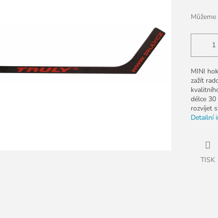
k.
Můžeme d
MINI hok
zažít rad
kvalitníh
délce 30
rozvíjet 
Detailní 
TISK