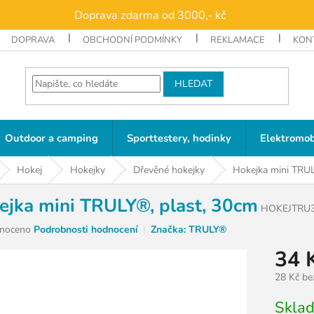
Doprava zdarma od 3000,- kč
DOPRAVA
OBCHODNÍ PODMÍNKY
REKLAMACE
KON
HLEDAT
Outdoor a camping
Sporttestery, hodinky
Elektromob
Hokej
Hokejky
Dřevěné hokejky
Hokejka mini TRUL
ejka mini TRULY®, plast, 30cm
HOKEJTRU
né
noceno
Podrobnosti hodnocení
Značka:
TRULY®
ní
34 
u
28 Kč b
Měrná
Skla
cena: