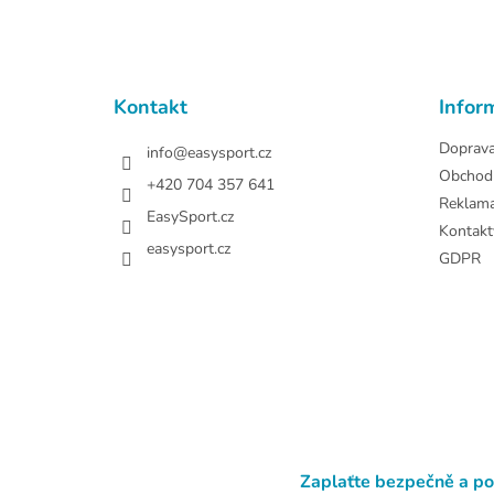
á
p
a
t
Kontakt
Infor
í
Doprav
info
@
easysport.cz
Obchod
+420 704 357 641
Reklam
EasySport.cz
Kontakt
easysport.cz
GDPR
Zaplaťte bezpečně a p