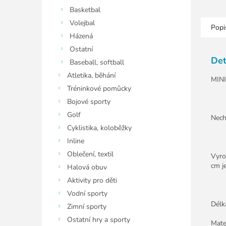
Basketbal
Volejbal
Popi
Házená
Ostatní
Det
Baseball, softball
Atletika, běhání
MINI
Tréninkové pomůcky
Bojové sporty
Golf
Nech
Cyklistika, koloběžky
Inline
Oblečení, textil
Vyro
cm j
Halová obuv
Aktivity pro děti
Vodní sporty
Délk
Zimní sporty
Ostatní hry a sporty
Mate