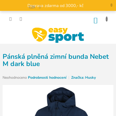
Přejít
Doprava zdarma od 3000,- kč
na
CZK
obsah
NÁKU
KOŠÍK
Pánská plněná zimní bunda Nebet
M dark blue
Průměrné
Neohodnoceno
Podrobnosti hodnocení
Značka:
Husky
hodnocení
produktu
je
0,0
z
5
hvězdiček.