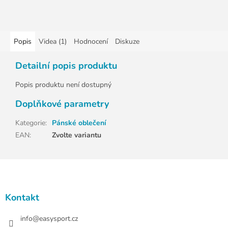
Popis
Videa (1)
Hodnocení
Diskuze
Detailní popis produktu
Popis produktu není dostupný
Doplňkové parametry
Kategorie
:
Pánské oblečení
EAN
:
Zvolte variantu
Z
á
p
a
Kontakt
t
í
info
@
easysport.cz