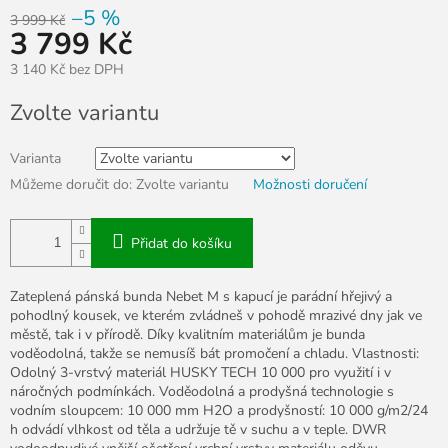
–5 %
3 999 Kč
3 799 Kč
3 140 Kč bez DPH
Měrná
Zvolte variantu
cena:
Varianta
Můžeme doručit do:
Zvolte variantu
Možnosti doručení
Přidat do košíku
Zateplená pánská bunda Nebet M s kapucí je parádní hřejivý a
pohodlný kousek, ve kterém zvládneš v pohodě mrazivé dny jak ve
městě, tak i v přírodě. Díky kvalitním materiálům je bunda
voděodolná, takže se nemusíš bát promočení a chladu. Vlastnosti:
Odolný 3-vrstvý materiál HUSKY TECH 10 000 pro využití i v
náročných podmínkách. Voděodolná a prodyšná technologie s
vodním sloupcem: 10 000 mm H2O a prodyšností: 10 000 g/m2/24
h odvádí vlhkost od těla a udržuje tě v suchu a v teple. DWR