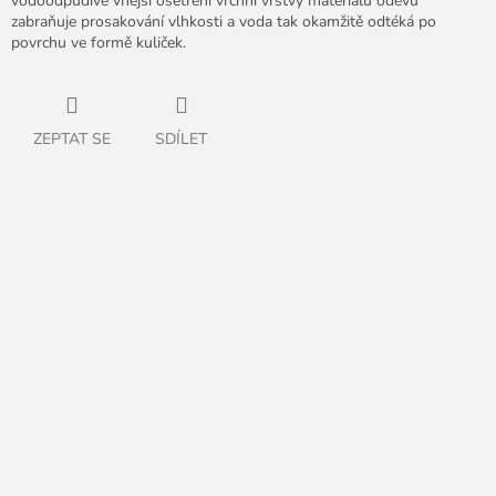
vodoodpudivé vnější ošetření vrchní vrstvy materiálu oděvu
zabraňuje prosakování vlhkosti a voda tak okamžitě odtéká po
povrchu ve formě kuliček.
ZEPTAT SE
SDÍLET