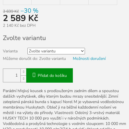
–30 %
3 699 Kč
2 589 Kč
2 140 Kč bez DPH
Měrná
Zvolte variantu
cena:
Varianta
Můžeme doručit do:
Zvolte variantu
Možnosti doručení
Přidat do košíku
Parádní hřejivý kousek s prodlouženým zadním dílem a spoustou
dalších vychytávek, díky kterým budou mrazy snesitelnější. Zimní
zateplená pánská bunda s kapucí Norel M je vybavená voděodolnou
membránou Huskytech. Obleč ji na běžné každodenní nošení ve
městě i na výlety do přírody. Vlastnosti: Odolný 3-vrstvý materiál
HUSKY TECH 10 000 pro využití i v náročných podmínkách.
Voděodolná a prodyšná technologie s vodním sloupcem: 10 000 mm