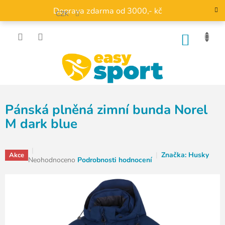
Přejít
Doprava zdarma od 3000,- kč
na
CZK
obsah
NÁKU
KOŠÍK
Pánská plněná zimní bunda Norel
M dark blue
Značka:
Husky
Akce
Průměrné
Neohodnoceno
Podrobnosti hodnocení
hodnocení
produktu
je
0,0
z
5