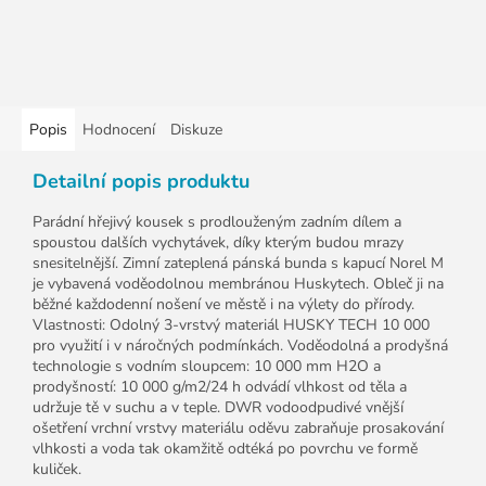
Popis
Hodnocení
Diskuze
Detailní popis produktu
Parádní hřejivý kousek s prodlouženým zadním dílem a
spoustou dalších vychytávek, díky kterým budou mrazy
snesitelnější. Zimní zateplená pánská bunda s kapucí Norel M
je vybavená voděodolnou membránou Huskytech. Obleč ji na
běžné každodenní nošení ve městě i na výlety do přírody.
Vlastnosti: Odolný 3-vrstvý materiál HUSKY TECH 10 000
pro využití i v náročných podmínkách. Voděodolná a prodyšná
technologie s vodním sloupcem: 10 000 mm H2O a
prodyšností: 10 000 g/m2/24 h odvádí vlhkost od těla a
udržuje tě v suchu a v teple. DWR vodoodpudivé vnější
ošetření vrchní vrstvy materiálu oděvu zabraňuje prosakování
vlhkosti a voda tak okamžitě odtéká po povrchu ve formě
kuliček.