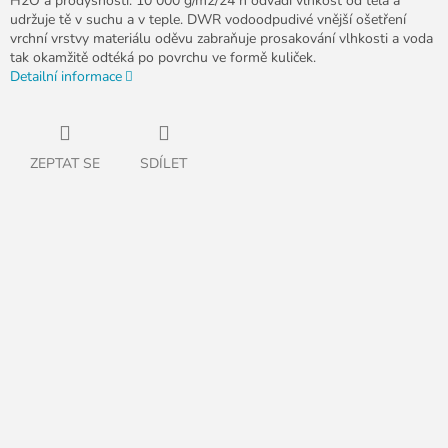
H2O a prodyšností: 10 000 g/m2/24 h odvádí vlhkost od těla a
udržuje tě v suchu a v teple. DWR vodoodpudivé vnější ošetření
vrchní vrstvy materiálu oděvu zabraňuje prosakování vlhkosti a voda
tak okamžitě odtéká po povrchu ve formě kuliček.
Detailní informace
ZEPTAT SE
SDÍLET