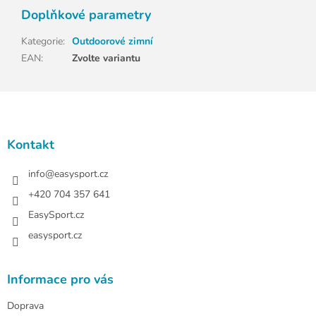
Doplňkové parametry
Kategorie
:
Outdoorové zimní
EAN
:
Zvolte variantu
Z
á
p
a
Kontakt
t
í
info
@
easysport.cz
+420 704 357 641
EasySport.cz
easysport.cz
Informace pro vás
Doprava