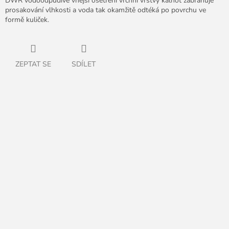
DWR vodoodpudivé vnější ošetření vrchní vrstvy kalhot zabraňuje
prosakování vlhkosti a voda tak okamžitě odtéká po povrchu ve
formě kuliček.
ZEPTAT SE
SDÍLET