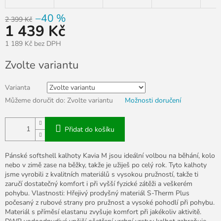
–40 %
2 399 Kč
1 439 Kč
1 189 Kč bez DPH
Měrná
Zvolte variantu
cena:
Varianta
Můžeme doručit do:
Zvolte variantu
Možnosti doručení
Přidat do košíku
Pánské softshell kalhoty Kavia M jsou ideální volbou na běhání, kolo
nebo v zimě zase na běžky, takže je užiješ po celý rok. Tyto kalhoty
jsme vyrobili z kvalitních materiálů s vysokou pružností, takže ti
zaručí dostatečný komfort i při vyšší fyzické zátěži a veškerém
pohybu. Vlastnosti: Hřejivý prodyšný materiál S-Therm Plus
počesaný z rubové strany pro pružnost a vysoké pohodlí při pohybu.
Materiál s příměsí elastanu zvyšuje komfort při jakékoliv aktivitě.