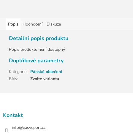
Popis
Hodnocení
Diskuze
Detailní popis produktu
Popis produktu není dostupný
Doplňkové parametry
Kategorie
:
Pánské oblečení
EAN
:
Zvolte variantu
Z
á
p
a
Kontakt
t
í
info
@
easysport.cz