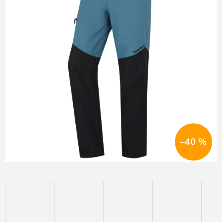
hvězdiček.
–40 %