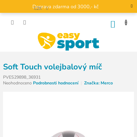
Přejít
Doprava zdarma od 3000,- kč
na
CZK
obsah
NÁKU
KOŠÍK
Soft Touch volejbalový míč
PVES29898_36931
Průměrné
Neohodnoceno
Podrobnosti hodnocení
Značka:
Merco
hodnocení
produktu
je
0,0
z
5
hvězdiček.