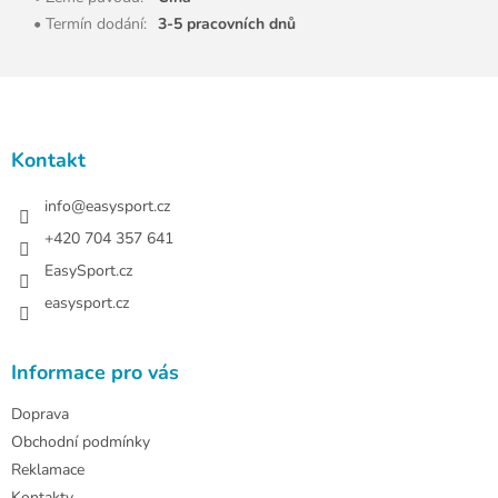
• Termín dodání
:
3-5 pracovních dnů
Z
á
p
a
Kontakt
t
í
info
@
easysport.cz
+420 704 357 641
EasySport.cz
easysport.cz
Informace pro vás
Doprava
Obchodní podmínky
Reklamace
Kontakty