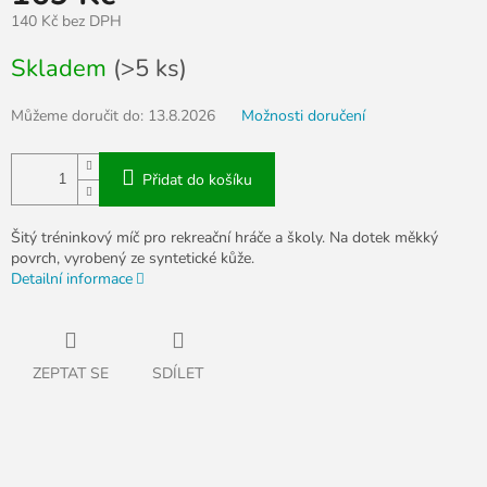
140 Kč bez DPH
Měrná
Skladem
(>5 ks)
cena:
Můžeme doručit do:
13.8.2026
Možnosti doručení
Přidat do košíku
Šitý tréninkový míč pro rekreační hráče a školy. Na dotek měkký
povrch, vyrobený ze syntetické kůže.
Detailní informace
ZEPTAT SE
SDÍLET