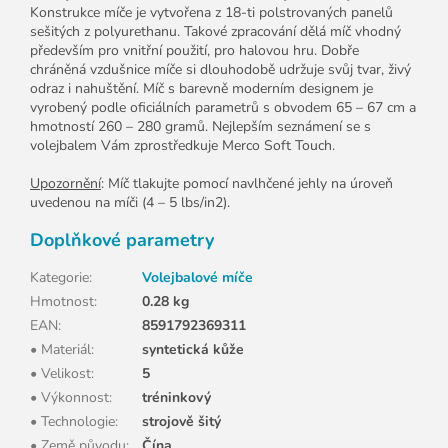
Konstrukce míče je vytvořena z 18-ti polstrovaných panelů
sešitých z polyurethanu. Takové zpracování dělá míč vhodný
především pro vnitřní použití, pro halovou hru. Dobře
chráněná vzdušnice míče si dlouhodobě udržuje svůj tvar, živý
odraz i nahuštění. Míč s barevně moderním designem je
vyrobený podle oficiálních parametrů s obvodem 65 – 67 cm a
hmotností 260 – 280 gramů. Nejlepším seznámení se s
volejbalem Vám zprostředkuje Merco Soft Touch.
Upozornění
: Míč tlakujte pomocí navlhčené jehly na úroveň
uvedenou na míči (4 – 5 lbs/in2).
Doplňkové parametry
Kategorie
:
Volejbalové míče
Hmotnost
:
0.28 kg
EAN
:
8591792369311
• Materiál
:
syntetická kůže
• Velikost
:
5
• Výkonnost
:
tréninkový
• Technologie
:
strojově šitý
• Země původu
:
Čína