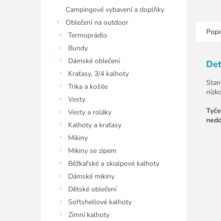
Campingové vybavení a doplňky
Oblečení na outdoor
Popi
Termoprádlo
Bundy
Dámské oblečení
Det
Kraťasy, 3/4 kalhoty
Stan
Trika a košile
nízk
Vesty
Tyče
Vesty a roláky
nedo
Kalhoty a kraťasy
Mikiny
Mikiny se zipem
Běžkařské a skialpové kalhoty
Dámské mikiny
Dětské oblečení
Softshellové kalhoty
Zimní kalhoty