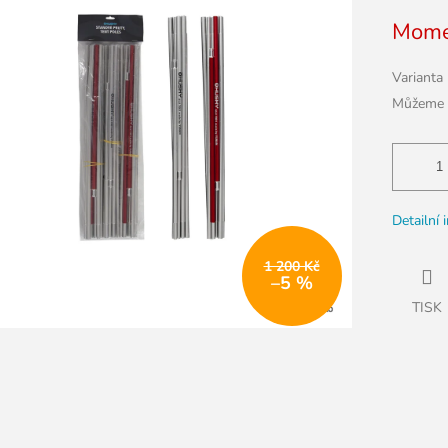
5
Měrná
Mome
hvězdiček.
cena:
Varianta
Můžeme d
Detailní 
1 200 Kč
–5 %
TISK