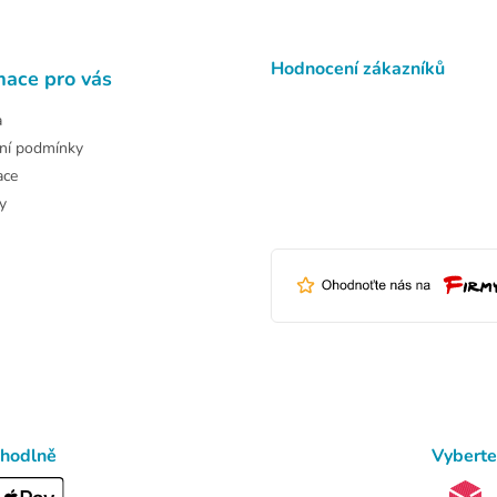
Hodnocení zákazníků
mace pro vás
a
ní podmínky
ace
y
ohodlně
Vyberte