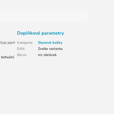
Doplňkové parametry
uje jejich
Kategorie
:
Stanové kolíky
EAN
:
Zvolte variantu
Barva
:
viz obrázek
ž bohužel