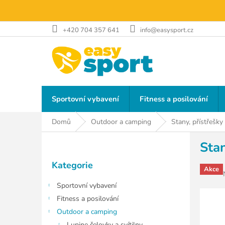
Přejít
na
obsah
+420 704 357 641
info@easysport.cz
Sportovní vybavení
Fitness a posilování
Domů
Outdoor a camping
Stany, přístřešky
P
Stan
o
Přeskočit
s
Kategorie
kategorie
t
Akce
r
Sportovní vybavení
a
Fitness a posilování
n
Outdoor a camping
n
Lupine čelovky a svítilny