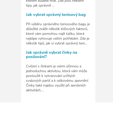
kterém budete hrát. Zde jsou některé
tipy, jak správně ...
Jak vybrat správný tenisový bag
Při výběru správného tenisového bagu je
důležité zvážit několik klíčových faktorů,
které vám pomohou najít tašku, která
nejlépe vyhovuje vašim potřebám. Zde je
několik tipů, jak si vybrat správný teni...
Jak správně vybrat činky na
posilování?
Cvičení s činkami je velmi účinnou a
jednoduchou aktivitou, která vám může
posloužit k vytvarování určitých
svalových partií a k celkovému zpevnění.
Činky také najdou využití při aerobních
aktivitách....
Z
á