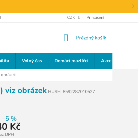
TAKTY
GDPR
CZK
Přihlášení
NÁKUPNÍ
Prázdný košík
KOŠÍK
ilita
Volný čas
Domácí mazlíčci
Akce a slevy
z obrázek
) viz obrázek
HUSH_8592287010527
–5 %
40 Kč
bez DPH