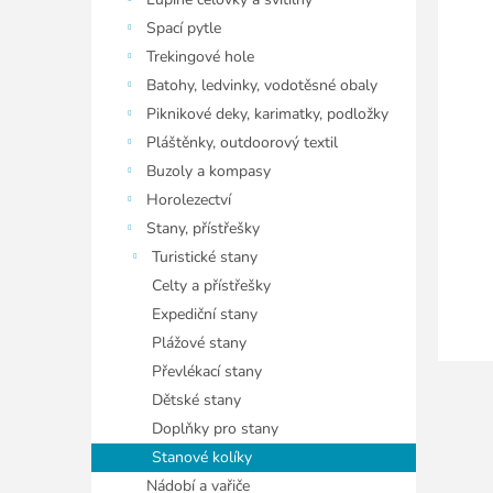
í
p
Spací pytle
a
Trekingové hole
n
Batohy, ledvinky, vodotěsné obaly
e
Piknikové deky, karimatky, podložky
l
Pláštěnky, outdoorový textil
Buzoly a kompasy
Horolezectví
Stany, přístřešky
Turistické stany
Celty a přístřešky
Expediční stany
Plážové stany
Převlékací stany
Dětské stany
Doplňky pro stany
Stanové kolíky
Nádobí a vařiče