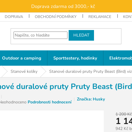
Doprava zdarma od 3000,- kč
DOPRAVA
OBCHODNÍ PODMÍNKY
REKLAMACE
KON
HLEDAT
Outdoor a camping
Sporttestery, hodinky
Elektromob
Stanové kolíky
Stanové duralové pruty Pruty Beast (Bird) vi
ové duralové pruty Pruty Beast (Bird
Značka:
Husky
Průměrné
Neohodnoceno
Podrobnosti hodnocení
hodnocení
produktu
1 200 Kč
1 1
je
0,0
942 Kč 
z