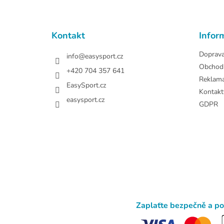
p
a
t
Kontakt
Infor
í
Doprav
info
@
easysport.cz
Obchod
+420 704 357 641
Reklam
EasySport.cz
Kontakt
easysport.cz
GDPR
Zaplaťte bezpečně a p