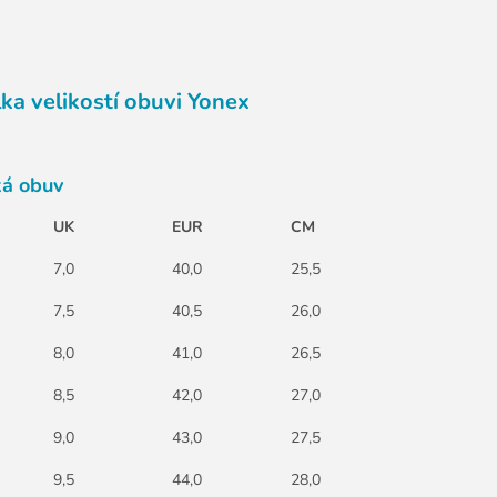
ka velikostí obuvi Yonex
á obuv
UK
EUR
CM
7,0
40,0
25,5
7,5
40,5
26,0
8,0
41,0
26,5
8,5
42,0
27,0
9,0
43,0
27,5
9,5
44,0
28,0