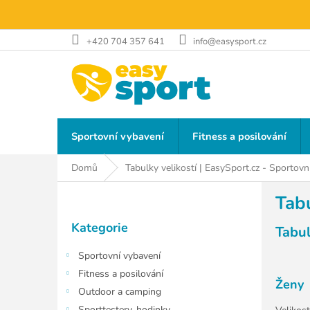
Přejít
na
obsah
+420 704 357 641
info@easysport.cz
Sportovní vybavení
Fitness a posilování
Domů
Tabulky velikostí | EasySport.cz - Sportov
P
Tabu
o
Přeskočit
s
Kategorie
kategorie
Tabul
t
r
Sportovní vybavení
a
Fitness a posilování
n
Ženy
Outdoor a camping
n
Sporttestery, hodinky