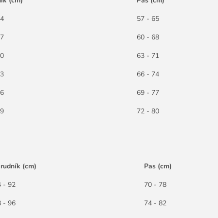
ík (cm)
Pas (cm)
84
57 - 65
87
60 - 68
90
63 - 71
93
66 - 74
96
69 - 77
99
72 - 80
rudník (cm)
Pas (cm)
 - 92
70 - 78
 - 96
74 - 82