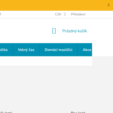
TAKTY
GDPR
CZK
Přihlášení
NÁKUPNÍ
Prázdný košík
KOŠÍK
ilita
Volný čas
Domácí mazlíčci
Akce a slevy