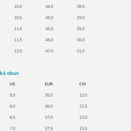
10,0
44,5
28,5
10,5
45,0
29,0
11,0
45,5
29,5
11,5
46,0
30,0
12,0
47,0
31,0
ká obuv
US
EUR
CM
5,5
35,0
22,0
6,0
36,0
22,5
6,5
37,0
23,0
7,0
37,5
23,5