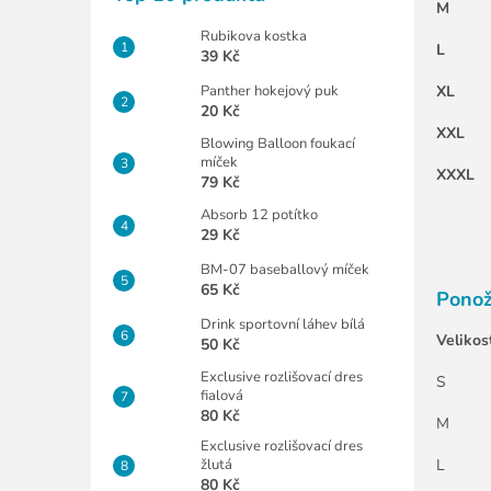
M
Rubikova kostka
L
39 Kč
Panther hokejový puk
XL
20 Kč
XXL
Blowing Balloon foukací
míček
XXXL
79 Kč
Absorb 12 potítko
29 Kč
BM-07 baseballový míček
65 Kč
Ponož
Drink sportovní láhev bílá
Velikos
50 Kč
Exclusive rozlišovací dres
S
fialová
80 Kč
M
Exclusive rozlišovací dres
žlutá
L
80 Kč