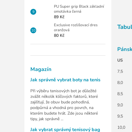
PU Super grip Black základní
omotávka černá
89 Kč
Exclusive rozlišovací dres
Tabul
oranžová
80 Kč
Pánsk
US
Magazín
7,5
Jak správně vybrat boty na tenis
8,0
Při výběru tenisových bot je důležité
8,5
zvážit několik klíčových faktorů, které
zajišťují, že obuv bude pohodlná,
9,0
podpůrná a vhodná pro povrch, na
kterém budete hrát. Zde jsou některé
9,5
tipy, jak správně ...
10,0
Jak vybrat správný tenisový bag