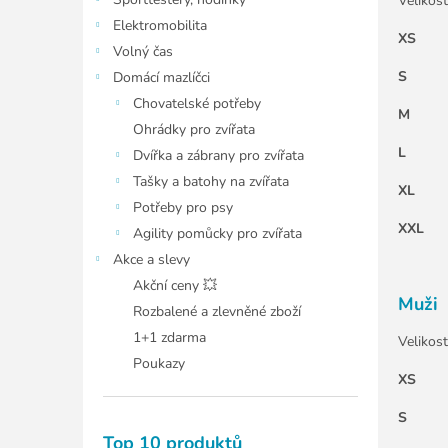
í
Velikost
p
Elektromobilita
XS
a
Volný čas
n
S
Domácí mazlíčci
e
Chovatelské potřeby
l
M
Ohrádky pro zvířata
L
Dvířka a zábrany pro zvířata
Tašky a batohy na zvířata
XL
Potřeby pro psy
XXL
Agility pomůcky pro zvířata
Akce a slevy
Akční ceny 💥
Muži
Rozbalené a zlevněné zboží
1+1 zdarma
Veliko
Poukazy
XS
S
Top 10 produktů