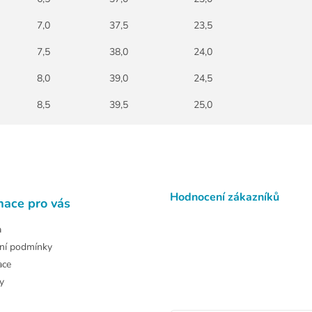
7,0
37,5
23,5
7,5
38,0
24,0
8,0
39,0
24,5
8,5
39,5
25,0
Hodnocení zákazníků
mace pro vás
a
ní podmínky
ace
y