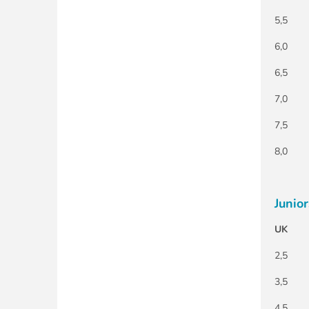
5,5
6,0
6,5
7,0
7,5
8,0
Junio
UK
2,5
3,5
4,5