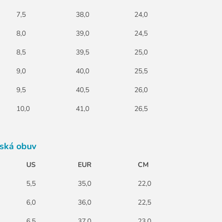
7,5
38,0
24,0
8,0
39,0
24,5
8,5
39,5
25,0
9,0
40,0
25,5
9,5
40,5
26,0
10,0
41,0
26,5
rská obuv
US
EUR
CM
5,5
35,0
22,0
6,0
36,0
22,5
6,5
37,0
23,0