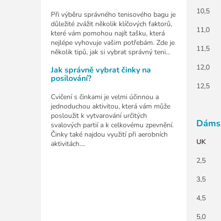
10,5
Při výběru správného tenisového bagu je
důležité zvážit několik klíčových faktorů,
11,0
které vám pomohou najít tašku, která
nejlépe vyhovuje vašim potřebám. Zde je
11,5
několik tipů, jak si vybrat správný teni...
12,0
Jak správně vybrat činky na
posilování?
12,5
Cvičení s činkami je velmi účinnou a
jednoduchou aktivitou, která vám může
posloužit k vytvarování určitých
Dáms
svalových partií a k celkovému zpevnění.
Činky také najdou využití při aerobních
UK
aktivitách....
2,5
3,5
4,5
5,0