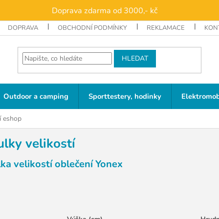
Doprava zdarma od 3000,- kč
DOPRAVA
OBCHODNÍ PODMÍNKY
REKLAMACE
KON
HLEDAT
Outdoor a camping
Sporttestery, hodinky
Elektromob
ní eshop
lky velikostí
ka velikostí oblečení Yonex