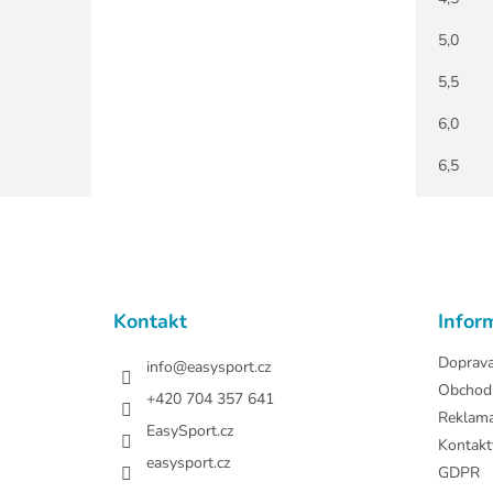
5,0
5,5
6,0
6,5
Z
á
p
a
t
Kontakt
Infor
í
Doprav
info
@
easysport.cz
Obchod
+420 704 357 641
Reklam
EasySport.cz
Kontakt
easysport.cz
GDPR