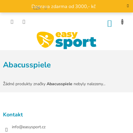
Přejít
Doprava zdarma od 3000,- kč
na
CZK
obsah
NÁKU
KOŠÍK
Abacusspiele
Žádné produkty značky
Abacusspiele
nebyly nalezeny...
Z
á
p
a
Kontakt
t
í
info
@
easysport.cz