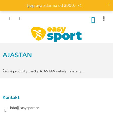
Přejít
Doprava zdarma od 3000,- kč
na
CZK
obsah
NÁKU
KOŠÍK
AJASTAN
Žádné produkty značky
AJASTAN
nebyly nalezeny...
Z
á
p
a
Kontakt
t
í
info
@
easysport.cz