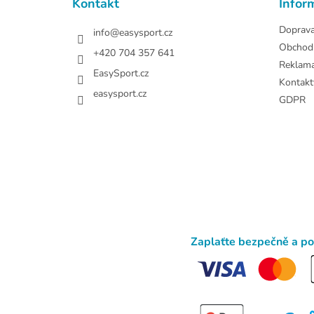
Kontakt
Infor
í
Doprav
info
@
easysport.cz
Obchod
+420 704 357 641
Reklam
EasySport.cz
Kontakt
easysport.cz
GDPR
Zaplaťte bezpečně a p