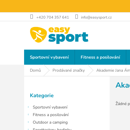
Přejít
na
obsah
+420 704 357 641
info@easysport.cz
Sportovní vybavení
Fitness a posilování
Domů
Prodávané značky
Akademie Jana Á
P
Aka
o
Přeskočit
s
Kategorie
kategorie
t
r
Žádné p
Sportovní vybavení
a
Fitness a posilování
n
Outdoor a camping
n
Sporttestery, hodinky