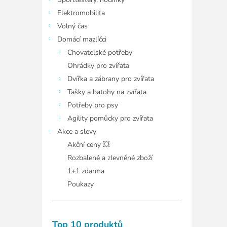
í
p
Elektromobilita
a
Volný čas
n
Domácí mazlíčci
e
Chovatelské potřeby
l
Ohrádky pro zvířata
Dvířka a zábrany pro zvířata
Tašky a batohy na zvířata
Potřeby pro psy
Agility pomůcky pro zvířata
Akce a slevy
Akční ceny 💥
Rozbalené a zlevněné zboží
1+1 zdarma
Poukazy
Top 10 produktů