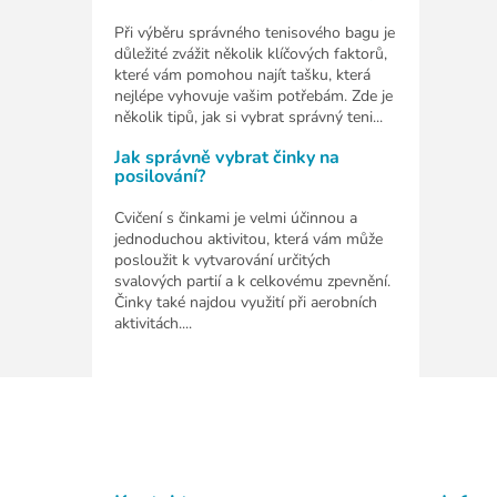
Při výběru správného tenisového bagu je
důležité zvážit několik klíčových faktorů,
které vám pomohou najít tašku, která
nejlépe vyhovuje vašim potřebám. Zde je
několik tipů, jak si vybrat správný teni...
Jak správně vybrat činky na
posilování?
Cvičení s činkami je velmi účinnou a
jednoduchou aktivitou, která vám může
posloužit k vytvarování určitých
svalových partií a k celkovému zpevnění.
Činky také najdou využití při aerobních
aktivitách....
Z
á
p
a
t