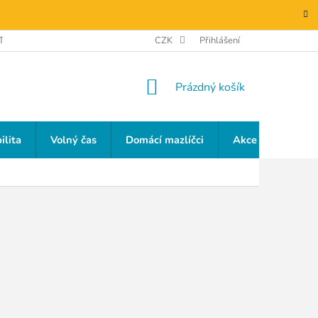
TAKTY
GDPR
CZK
Přihlášení
NÁKUPNÍ
Prázdný košík
KOŠÍK
ilita
Volný čas
Domácí mazlíčci
Akce a slevy