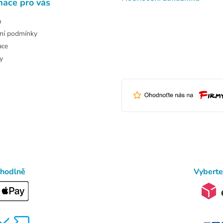
mace pro vás
a
ní podmínky
ace
y
ohodlně
Vyberte