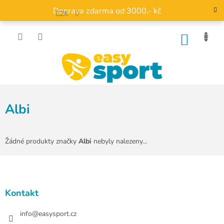
Přejít
Doprava zdarma od 3000,- kč
na
CZK
obsah
NÁKU
KOŠÍK
Albi
Žádné produkty značky
Albi
nebyly nalezeny...
Z
á
p
a
Kontakt
t
í
info
@
easysport.cz