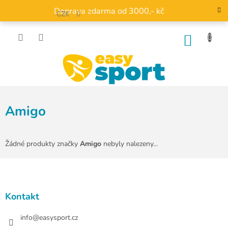
Přejít
Doprava zdarma od 3000,- kč
na
CZK
obsah
NÁKU
KOŠÍK
Amigo
Žádné produkty značky
Amigo
nebyly nalezeny...
Z
á
p
a
Kontakt
t
í
info
@
easysport.cz